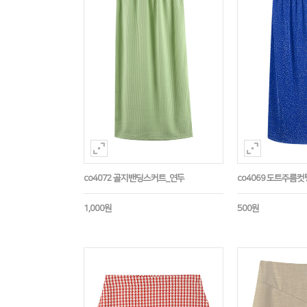
co4072 골지밴딩스커트_연두
co4069 도트주름
1,000원
500원