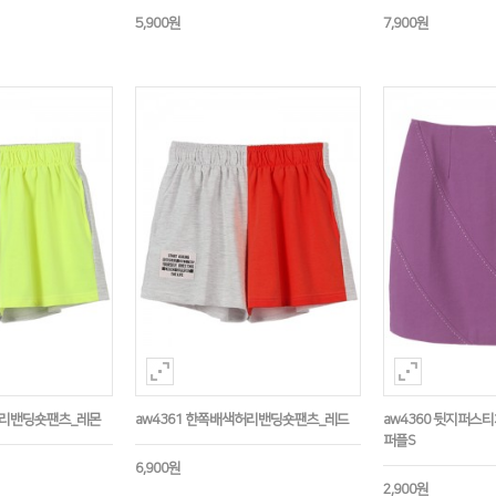
5,900원
7,900원
허리밴딩숏팬츠_레몬
aw4361 한쪽배색허리밴딩숏팬츠_레드
aw4360 뒷지퍼스
퍼플S
6,900원
2,900원