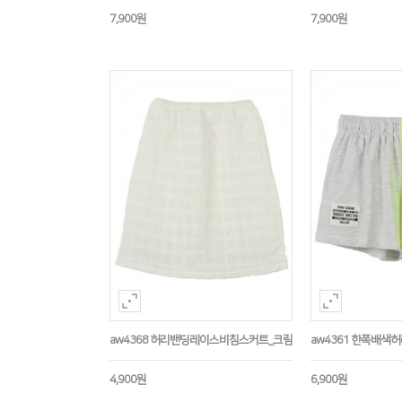
7,900원
7,900원
aw4368 허리밴딩레이스비침스커트_크림
aw4361 한쪽배색
4,900원
6,900원