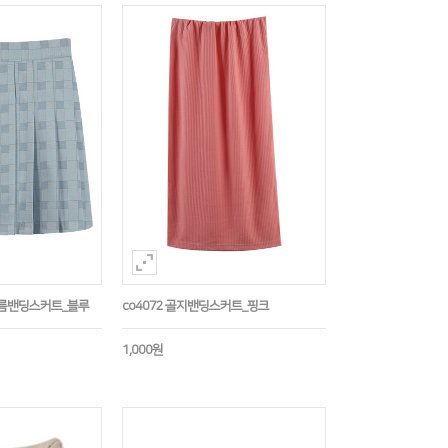
주름밴딩스커트_블루
co4072 골지밴딩스커트_핑크
1,000원