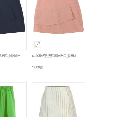
퍼스커트_네이비M
co4054 린넨옆지퍼스커트_핑크M
1,000원