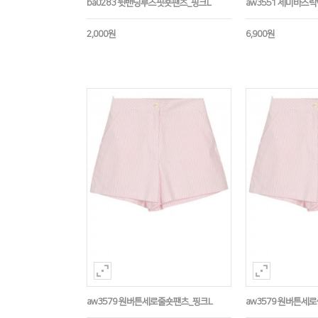
ba0283 뒷밴딩루즈핏숏팬츠_핑크L
aw3551 세미바스
2,000원
6,900원
aw3579 원버튼세로줄숏팬츠_핑크L
aw3579 원버튼세