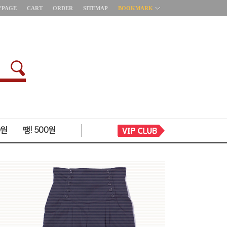
YPAGE
CART
ORDER
SITEMAP
BOOKMARK
0원
땡! 500원