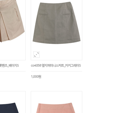
큐롯팬츠_베이지S
co4058 옆지퍼미니스커트_카키그레이S
1,000원