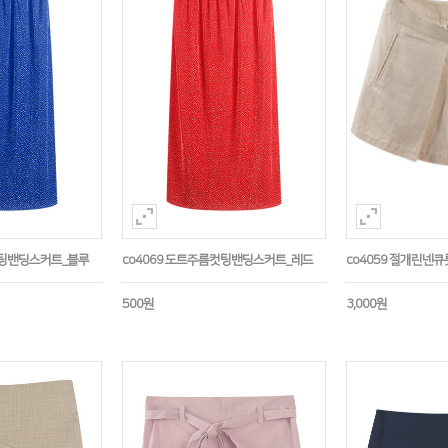
컷팅밴딩스커트_블루
co4069 도트주름컷팅밴딩스커트_레드
co4059 절개린넨
500원
3,000원