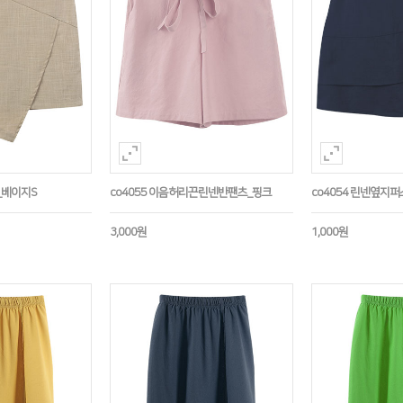
_베이지S
co4055 이음허리끈린넨반팬츠_핑크
co4054 린넨옆지
3,000원
1,000원