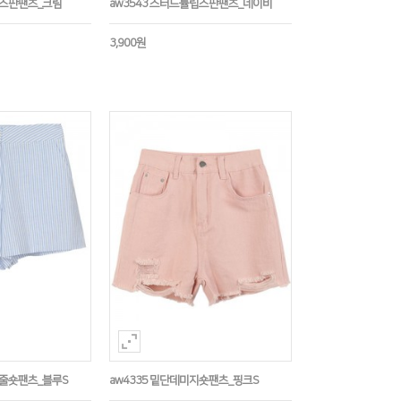
립스판팬츠_크림
aw3543 스터드튤립스판팬츠_네이비
3,900원
로줄숏팬츠_블루S
aw4335 밑단데미지숏팬츠_핑크S