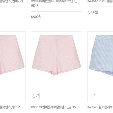
락밴딩팬츠_연베이지
aw3544 리본벨티드하이웨스트팬츠_
aw3543 스터드튤
베이지
3,900원
6,900원
로줄숏팬츠_핑크M
aw3579 원버튼세로줄숏팬츠_핑크S
aw3579 원버튼세