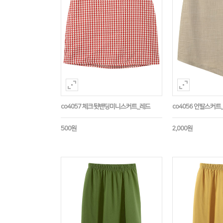
co4057 체크뒷밴딩미니스커트_레드
co4056 언발스커트
500원
2,000원