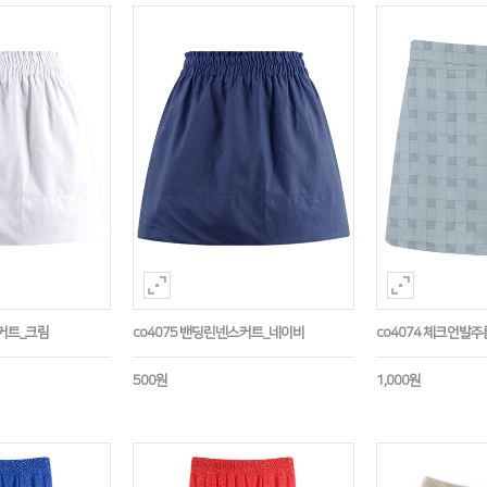
스커트_크림
co4075 밴딩린넨스커트_네이비
co4074 체크언발
500원
1,000원