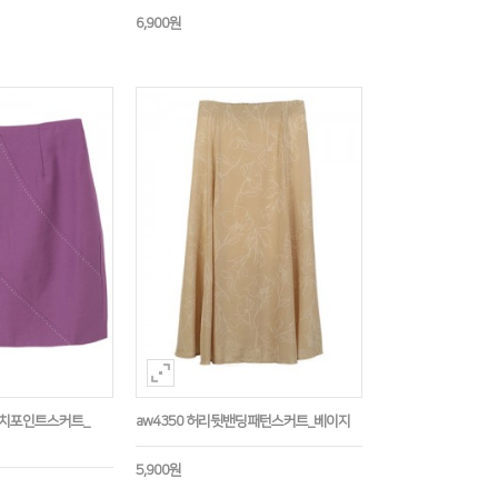
6,900원
티치포인트스커트_
aw4350 허리뒷밴딩패턴스커트_베이지
5,900원