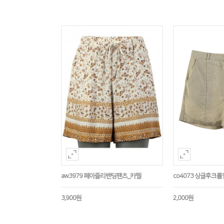
aw3979 페이즐리밴딩팬츠_카멜
co4073 싱글후크
3,900원
2,000원