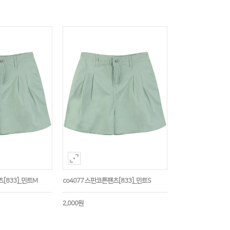
츠[833]_민트M
co4077 스판코튼팬츠[833]_민트S
2,000원