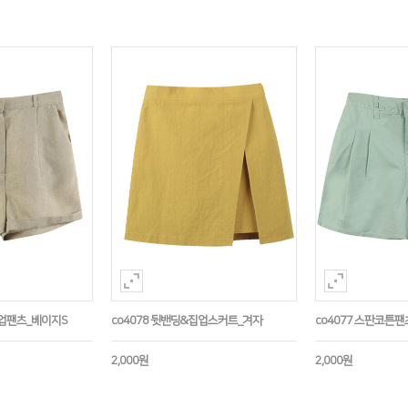
롤업팬츠_베이지S
co4078 뒷밴딩&집업스커트_겨자
co4077 스판코튼팬
2,000원
2,000원