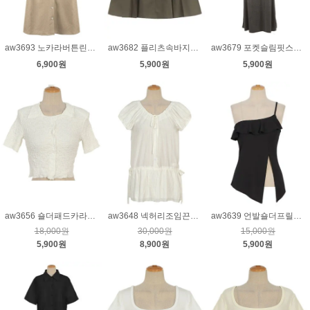
aw3693 노카라버튼린넨원피스_베이지
aw3682 플리츠속바지밴딩스커트_고동S
aw3679 포켓슬림핏스판롱원피스_차콜
6,900원
5,900원
5,900원
aw3656 숄더패드카라엠보스판숏버튼티_크림
aw3648 넥허리조임끈부분버튼블라우스_아이보리
aw3639 언발숄더프릴티_블랙
18,000원
30,000원
15,000원
5,900원
8,900원
5,900원