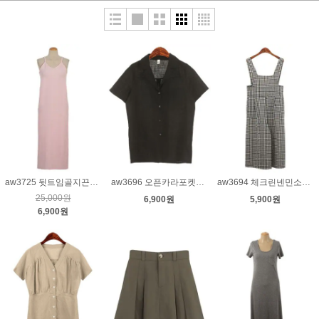
aw3725 뒷트임골지끈나시원피스_핑크
aw3696 오픈카라포켓린넨남방_블랙
aw3694 체크린넨민소매점프수트_블랙
25,000원
6,900원
5,900원
6,900원