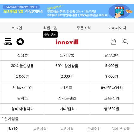
로그인
회원가입
주문조회
마이페이지
6종 쿠폰
신상품
인기상품
낱장코너
30% 할인상품
50% 할인상품
5,000원
1,000원
2,000원
3,000원
니트/가디건
티셔츠
블라우스/남방
원피스
스커트/팬츠
코트/자켓
청바지/청치마
기타/잡화
땡! 500원
* 인기상품
최신순
낮은가격
높은가격
판매순위
많이 본 상품