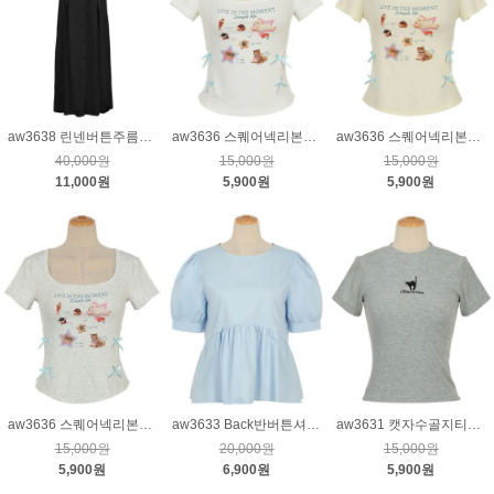
aw3638 린넨버튼주름포인트원피스_블랙
aw3636 스퀘어넥리본장식골지티_크림
aw3636 스퀘어넥리본장식골지티_연노랑
40,000원
15,000원
15,000원
11,000원
5,900원
5,900원
aw3636 스퀘어넥리본장식골지티_그레이
aw3633 Back반버튼셔링튜닉_블루
aw3631 캣자수골지티_그레이
15,000원
20,000원
15,000원
5,900원
6,900원
5,900원