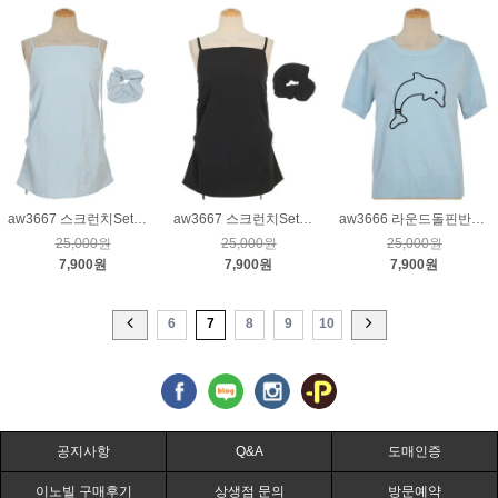
aw3667 스크런치Set바스락끈나시블라우스_블루
aw3667 스크런치Set바스락끈나시블라우스_블랙
aw3666 라운드돌핀반소매니트_블루
25,000원
25,000원
25,000원
7,900원
7,900원
7,900원
6
7
8
9
10
공지사항
Q&A
도매인증
이노빌 구매후기
상생점 문의
방문예약