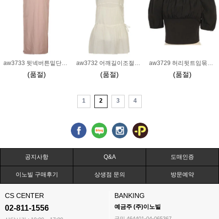
aw3733 뒷넥버튼밑단트임오버핏원피스_핑크
aw3732 어깨길이조절옆지퍼허리조임끈원피스_아이보리
aw3729 허리뒷트임묶음스퀘어넥반소매블라우스_블랙
(품절)
(품절)
(품절)
1
2
3
4
공지사항
Q&A
도매인증
이노빌 구매후기
상생점 문의
방문예약
CS CENTER
BANKING
예금주 (주)이노빌
02-811-1556
국민 464401-04-065367