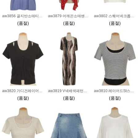
aw3856 골지반소매티_퍼플
aw3879 어깨끈소매밴딩패턴언발블라우스_레드
aw3802 스퀘어넥크롭블라우스_크림
(품절)
(품절)
(품절)
aw3820 가디건레이어드St잔골지반소매티_블랙
aw3819 V넥배색패턴플리츠반소매원피스_블랙
aw3810 레이어드St스트라이프티_블랙
(품절)
(품절)
(품절)