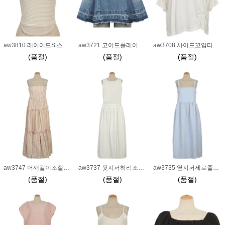
aw3810 레이어드St스트라이프티_베이지
aw3721 고어드플레어데님스커트_블루M
aw3708 사이드꼬임티_아이보리
(품절)
(품절)
(품절)
aw3747 어깨길이조절끈세로줄롱원피스_핑크S
aw3737 뒷지퍼허리조임끈민소매원피스_크림
aw3735 옆지퍼세로줄지지미나시원피스_블루
(품절)
(품절)
(품절)