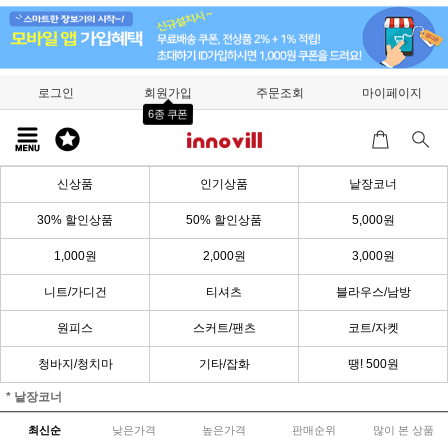
로그인
회원가입
주문조회
마이페이지
6종 쿠폰
신상품
인기상품
낱장코너
30% 할인상품
50% 할인상품
5,000원
1,000원
2,000원
3,000원
니트/가디건
티셔츠
블라우스/남방
원피스
스커트/팬츠
코트/자켓
청바지/청치마
기타/잡화
땡! 500원
* 낱장코너
최신순
낮은가격
높은가격
판매순위
많이 본 상품