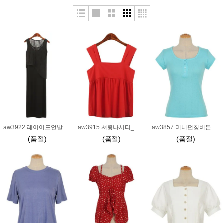
aw3922 레이어드언발트임나시원피스_블랙
aw3915 셔링나시티_레드
aw3857 미니펀칭버튼넥티_민트
(품절)
(품절)
(품절)