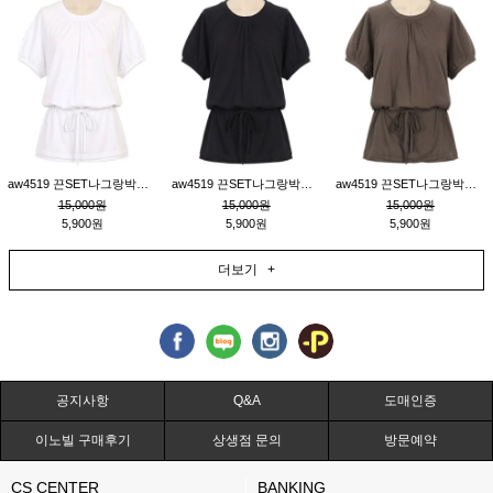
aw4519 끈SET나그랑박시티_크림
aw4519 끈SET나그랑박시티_블랙
aw4519 끈SET나그랑박시티_브라운
15,000원
15,000원
15,000원
5,900원
5,900원
5,900원
더보기 +
공지사항
Q&A
도매인증
이노빌 구매후기
상생점 문의
방문예약
CS CENTER
BANKING