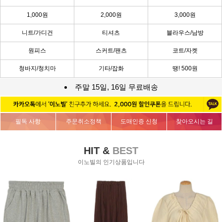
1,000원
2,000원
3,000원
니트/가디건
티셔츠
블라우스/남방
원피스
스커트/팬츠
코트/자켓
청바지/청치마
기타/잡화
땡! 500원
주말 15일, 16일 무료배송
필독 사항
주문취소정책
도매인증 신청
찾아오시는 길
HIT &
BEST
이노빌의 인기상품입니다