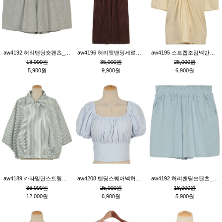
aw4192 허리밴딩숏팬츠_그레이
aw4196 허리뒷밴딩세로줄핀턱와이드팬츠_브라운
aw4195 스트랩조임넥반소매블라우스_연베이지
18,000원
35,000원
25,000원
5,900원
9,900원
6,900원
aw4189 카라밑단스트링세로줄오버핏블라우스_크림
aw4208 밴딩스퀘어넥허리뒷트임블라우스_블루
aw4192 허리밴딩숏팬츠_블루
36,000원
25,000원
18,000원
12,000원
6,900원
5,900원