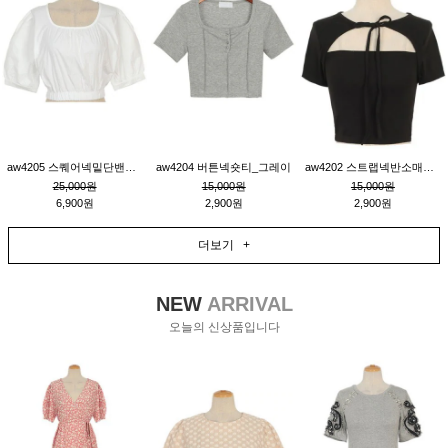
aw4205 스퀘어넥밑단밴딩숏블라우스_크림
aw4204 버튼넥숏티_그레이
aw4202 스트랩넥반소매숏티_블랙
25,000원
15,000원
15,000원
6,900원
2,900원
2,900원
더보기 +
NEW
ARRIVAL
오늘의 신상품입니다