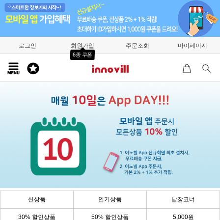
로그인
회원가입
주문조회
마이페이지
6종 쿠폰
신상품
인기상품
낱장코너
30% 할인상품
50% 할인상품
5,000원