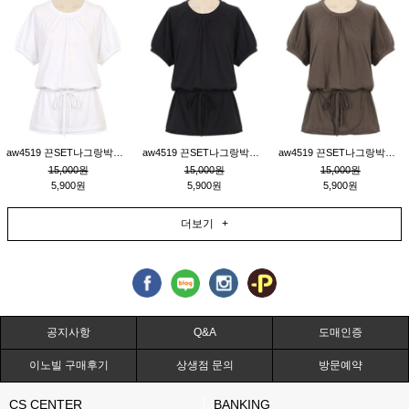
aw4519 끈SET나그랑박시티_크림
aw4519 끈SET나그랑박시티_블랙
aw4519 끈SET나그랑박시티_브라운
15,000원
15,000원
15,000원
5,900원
5,900원
5,900원
더보기 +
공지사항
Q&A
도매인증
이노빌 구매후기
상생점 문의
방문예약
CS CENTER
BANKING