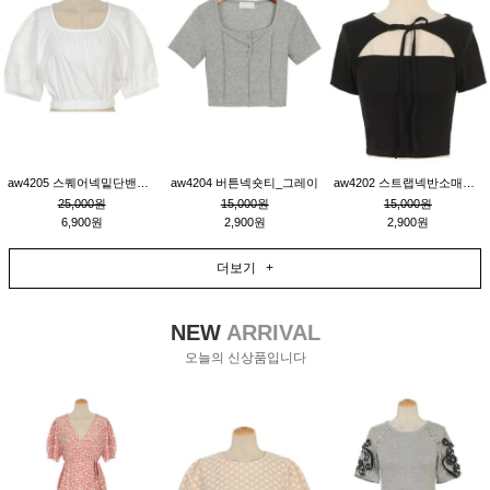
aw4205 스퀘어넥밑단밴딩숏블라우스_크림
aw4204 버튼넥숏티_그레이
aw4202 스트랩넥반소매숏티_블랙
25,000원
15,000원
15,000원
6,900원
2,900원
2,900원
더보기 +
NEW
ARRIVAL
오늘의 신상품입니다