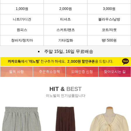
1,000원
2,000원
3,000원
니트/가디건
티셔츠
블라우스/남방
원피스
스커트/팬츠
코트/자켓
청바지/청치마
기타/잡화
땡! 500원
주말 15일, 16일 무료배송
필독 사항
주문취소정책
도매인증 신청
찾아오시는 길
HIT &
BEST
이노빌의 인기상품입니다