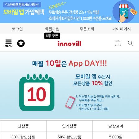
로그인
회원가입
주문조회
마이페이지
6종 쿠폰
신상품
인기상품
낱장코너
30% 할인상품
50% 할인상품
5,000원