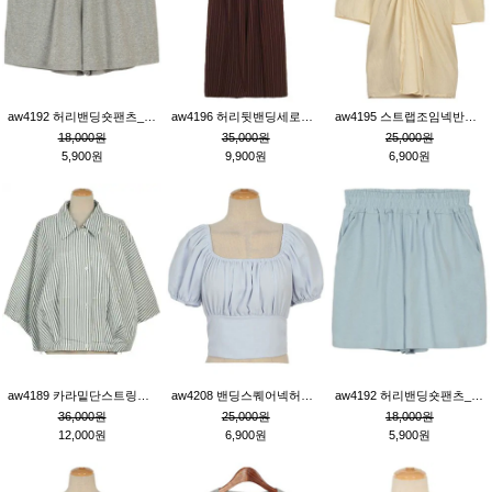
aw4192 허리밴딩숏팬츠_그레이
aw4196 허리뒷밴딩세로줄핀턱와이드팬츠_브라운
aw4195 스트랩조임넥반소매블라우스_연베이지
18,000원
35,000원
25,000원
5,900원
9,900원
6,900원
aw4189 카라밑단스트링세로줄오버핏블라우스_크림
aw4208 밴딩스퀘어넥허리뒷트임블라우스_블루
aw4192 허리밴딩숏팬츠_블루
36,000원
25,000원
18,000원
12,000원
6,900원
5,900원