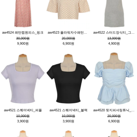
aw4524 패턴랩원피스_핑크
aw4523 플라워자수패턴튜닉_베이지
aw4522 스터드장식티_그레이
30,000원
20,000원
13,000원
9,900원
6,900원
4,900원
aw4521 스퀘어넥티_퍼플
aw4521 스퀘어넥티_블랙
aw4520 뒷지퍼셔링튜닉_블루
10,000원
10,000원
20,000원
3,900원
3,900원
6,900원