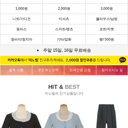
1,000원
2,000원
3,000원
니트/가디건
티셔츠
블라우스/남방
원피스
스커트/팬츠
코트/자켓
청바지/청치마
기타/잡화
땡! 500원
주말 15일, 16일 무료배송
필독 사항
주문취소정책
도매인증 신청
찾아오시는 길
HIT &
BEST
이노빌의 인기상품입니다