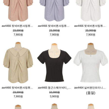
aw4466 뒷넥버튼셔링튜닉_핑크
aw4466 뒷넥버튼셔링튜닉_퍼플
aw4466 뒷넥버튼셔링튜닉_크림
23,000원
23,000원
23,000원
7,900원
7,900원
7,900원
aw4466 뒷넥버튼셔링튜닉_베이지
aw4465 둥근스퀘어넥티_블랙
aw4464 실버팬던트미니레이스티_크림
23,000원
10,000원
(품절)
7,900원
3,900원