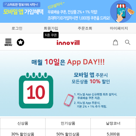
로그인
회원가입
주문조회
마이페이지
6종 쿠폰
신상품
인기상품
낱장코너
30% 할인상품
50% 할인상품
5,000원