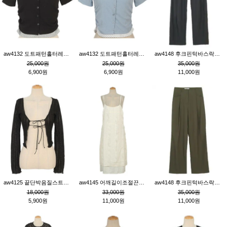
aw4132 도트패턴홀터레이어드St잔골지티_블랙
aw4132 도트패턴홀터레이어드St잔골지티_블루
aw4148 후크핀턱바스락팬츠_챠콜S
25,000원
25,000원
35,000원
6,900원
6,900원
11,000원
aw4125 끝단박음질스트랩오픈환편니트가디건_블랙
aw4145 어깨길이조절끈나시레이스러플원피스_아이보리
aw4148 후크핀턱바스락팬츠_카키M
18,000원
33,000원
35,000원
5,900원
11,000원
11,000원