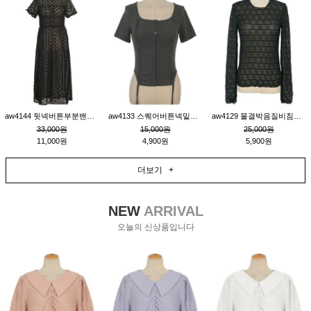
aw4144 뒷넥버튼부분밴딩레이어드비침원피스_블랙
aw4133 스퀘어버튼넥밑단줄잔골지환편티_챠콜
aw4129 물결박음질비침스판티_블랙
33,000원
15,000원
25,000원
11,000원
4,900원
5,900원
더보기 +
NEW
ARRIVAL
오늘의 신상품입니다