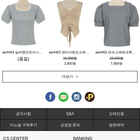
aw4464 실버팬던트미니레이스티_그레이
aw4463 센터셔링민소매티_베이지
aw4462 퍼프소매체크튜닉_네이비
(품절)
10,000원
23,000원
3,900원
7,900원
더보기 +
공지사항
Q&A
도매인증
이노빌 구매후기
상생점 문의
방문예약
CS CENTER
BANKING