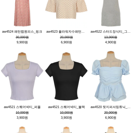
aw4524 패턴랩원피스_핑크
aw4523 플라워자수패턴튜닉_베이지
aw4522 스터드장식티_그레이
30,000원
20,000원
13,000원
9,900원
6,900원
4,900원
aw4521 스퀘어넥티_퍼플
aw4521 스퀘어넥티_블랙
aw4520 뒷지퍼셔링튜닉_블루
10,000원
10,000원
20,000원
3,900원
3,900원
6,900원