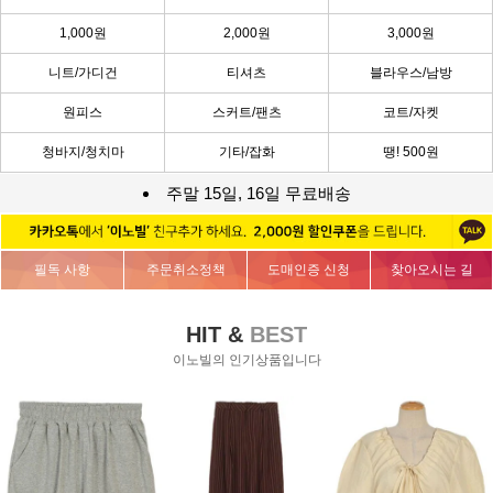
1,000원
2,000원
3,000원
니트/가디건
티셔츠
블라우스/남방
원피스
스커트/팬츠
코트/자켓
청바지/청치마
기타/잡화
땡! 500원
주말 15일, 16일 무료배송
필독 사항
주문취소정책
도매인증 신청
찾아오시는 길
HIT &
BEST
이노빌의 인기상품입니다