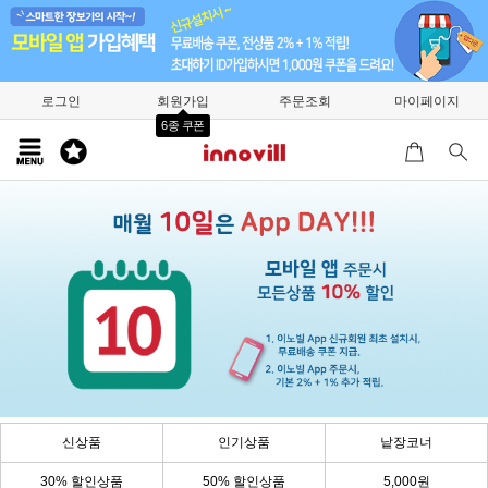
로그인
회원가입
주문조회
마이페이지
6종 쿠폰
신상품
인기상품
낱장코너
30% 할인상품
50% 할인상품
5,000원