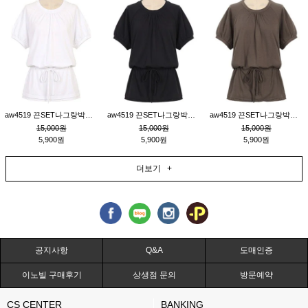
aw4519 끈SET나그랑박시티_크림
aw4519 끈SET나그랑박시티_블랙
aw4519 끈SET나그랑박시티_브라운
15,000원
15,000원
15,000원
5,900원
5,900원
5,900원
더보기 +
공지사항
Q&A
도매인증
이노빌 구매후기
상생점 문의
방문예약
CS CENTER
BANKING