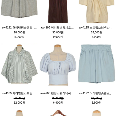
aw4192 허리밴딩숏팬츠_그레이
aw4196 허리뒷밴딩세로줄핀턱와이드팬츠_브라운
aw4195 스트랩조임넥반소매블라우스_연베이지
18,000원
35,000원
25,000원
5,900원
9,900원
6,900원
aw4189 카라밑단스트링세로줄오버핏블라우스_크림
aw4208 밴딩스퀘어넥허리뒷트임블라우스_블루
aw4192 허리밴딩숏팬츠_블루
36,000원
25,000원
18,000원
12,000원
6,900원
5,900원