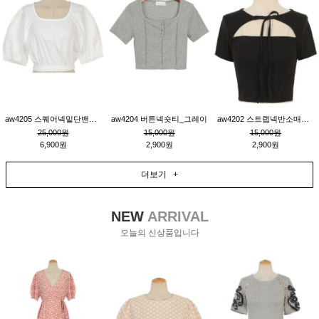
aw4205 스퀘어넥밑단밴딩숏블라우스_크림
aw4204 버튼넥숏티_그레이
aw4202 스트랩넥반소매숏티_블랙
25,000원
15,000원
15,000원
6,900원
2,900원
2,900원
더보기 +
NEW
ARRIVAL
오늘의 신상품입니다