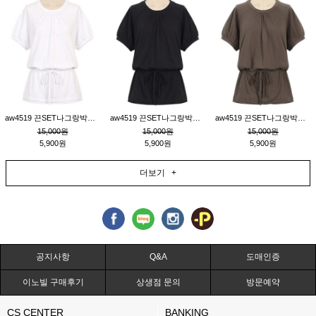
aw4519 끈SET나그랑박시티_크림
aw4519 끈SET나그랑박시티_블랙
aw4519 끈SET나그랑박시티_브라운
15,000원
15,000원
15,000원
5,900원
5,900원
5,900원
더보기 +
공지사항
Q&A
도매인증
이노빌 구매후기
상생점 문의
방문예약
CS CENTER
BANKING