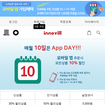
로그인
회원가입
주문조회
마이페이지
6종 쿠폰
신상품
인기상품
낱장코너
30% 할인상품
50% 할인상품
5,000원