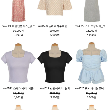
aw4524 패턴랩원피스_핑크
aw4523 플라워자수패턴튜닉_베이지
aw4522 스터드장식티_그레이
30,000원
20,000원
13,000원
9,900원
6,900원
4,900원
aw4521 스퀘어넥티_퍼플
aw4521 스퀘어넥티_블랙
aw4520 뒷지퍼셔링튜닉_블루
10,000원
10,000원
20,000원
3,900원
3,900원
6,900원