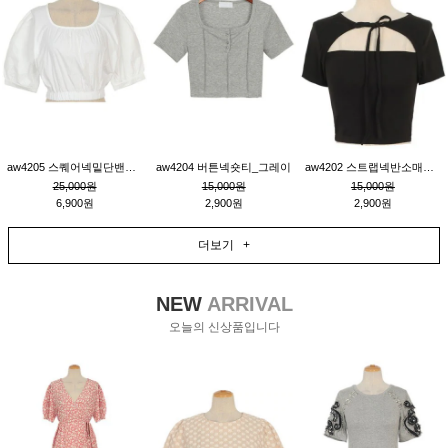
aw4205 스퀘어넥밑단밴딩숏블라우스_크림
aw4204 버튼넥숏티_그레이
aw4202 스트랩넥반소매숏티_블랙
25,000원
15,000원
15,000원
6,900원
2,900원
2,900원
더보기 +
NEW
ARRIVAL
오늘의 신상품입니다