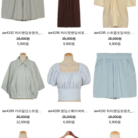
aw4192 허리밴딩숏팬츠_그레이
aw4196 허리뒷밴딩세로줄핀턱와이드팬츠_브라운
aw4195 스트랩조임넥반소매블라우스_연베이지
18,000원
35,000원
25,000원
5,900원
9,900원
6,900원
aw4189 카라밑단스트링세로줄오버핏블라우스_크림
aw4208 밴딩스퀘어넥허리뒷트임블라우스_블루
aw4192 허리밴딩숏팬츠_블루
36,000원
25,000원
18,000원
12,000원
6,900원
5,900원