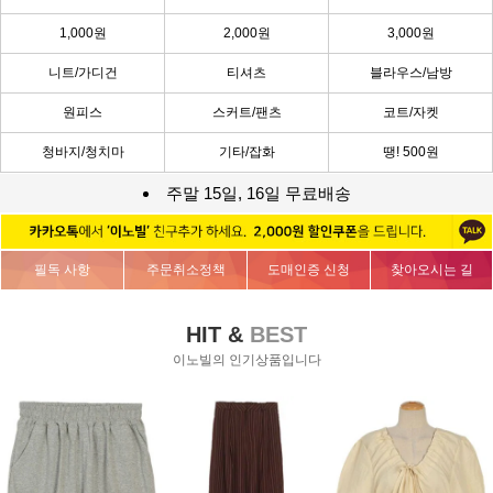
1,000원
2,000원
3,000원
니트/가디건
티셔츠
블라우스/남방
원피스
스커트/팬츠
코트/자켓
청바지/청치마
기타/잡화
땡! 500원
주말 15일, 16일 무료배송
필독 사항
주문취소정책
도매인증 신청
찾아오시는 길
HIT &
BEST
이노빌의 인기상품입니다