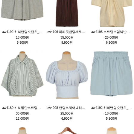
aw4192 허리밴딩숏팬츠_그레이
aw4196 허리뒷밴딩세로줄핀턱와이드팬츠_브라운
aw4195 스트랩조임넥반소매블라우스_연베이지
18,000원
35,000원
25,000원
5,900원
9,900원
6,900원
aw4189 카라밑단스트링세로줄오버핏블라우스_크림
aw4208 밴딩스퀘어넥허리뒷트임블라우스_블루
aw4192 허리밴딩숏팬츠_블루
36,000원
25,000원
18,000원
12,000원
6,900원
5,900원