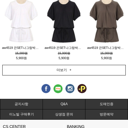
aw4519 끈SET나그랑박시티_크림
aw4519 끈SET나그랑박시티_블랙
aw4519 끈SET나그랑박시티_브라운
15,000원
15,000원
15,000원
5,900원
5,900원
5,900원
더보기 +
공지사항
Q&A
도매인증
이노빌 구매후기
상생점 문의
방문예약
CS CENTER
BANKING