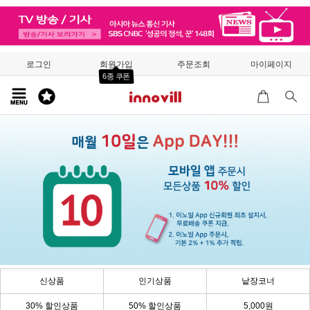
로그인
회원가입
주문조회
마이페이지
6종 쿠폰
신상품
인기상품
낱장코너
30% 할인상품
50% 할인상품
5,000원