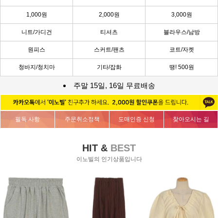
1,000원
2,000원
3,000원
니트/가디건
티셔츠
블라우스/남방
원피스
스커트/팬츠
코트/자켓
청바지/청치마
기타/잡화
땡! 500원
주말 15일, 16일 무료배송
필독 사항
주문취소정책
도매인증 신청
찾아오시는 길
HIT &
BEST
이노빌의 인기상품입니다