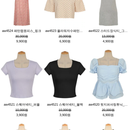
aw4524 패턴랩원피스_핑크
aw4523 플라워자수패턴튜닉_베이지
aw4522 스터드장식티_그레이
30,000원
20,000원
13,000원
9,900원
6,900원
4,900원
aw4521 스퀘어넥티_퍼플
aw4521 스퀘어넥티_블랙
aw4520 뒷지퍼셔링튜닉_블루
10,000원
10,000원
20,000원
3,900원
3,900원
6,900원