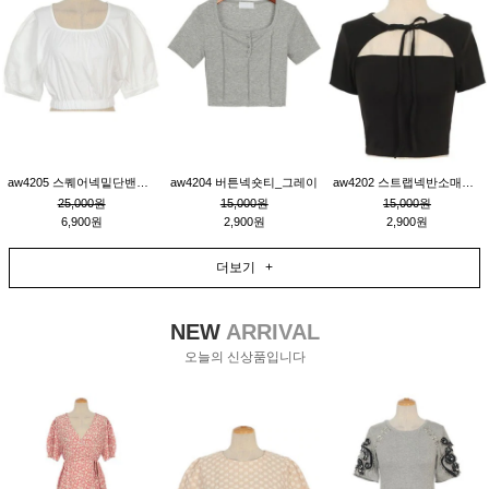
aw4205 스퀘어넥밑단밴딩숏블라우스_크림
aw4204 버튼넥숏티_그레이
aw4202 스트랩넥반소매숏티_블랙
25,000원
15,000원
15,000원
6,900원
2,900원
2,900원
더보기 +
NEW
ARRIVAL
오늘의 신상품입니다