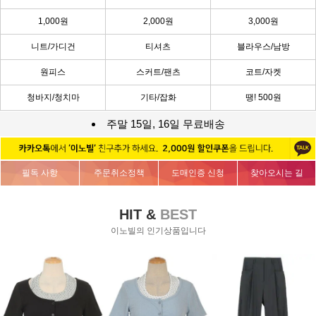
1,000원
2,000원
3,000원
니트/가디건
티셔츠
블라우스/남방
원피스
스커트/팬츠
코트/자켓
청바지/청치마
기타/잡화
땡! 500원
주말 15일, 16일 무료배송
필독 사항
주문취소정책
도매인증 신청
찾아오시는 길
HIT &
BEST
이노빌의 인기상품입니다