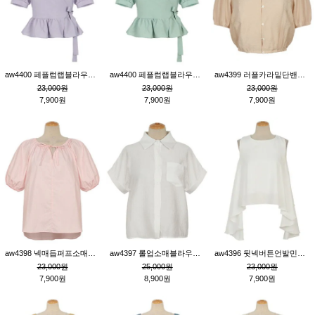
aw4400 페플럼랩블라우스_퍼플
aw4400 페플럼랩블라우스_민트
aw4399 러플카라밑단밴딩블라우스_연살구
23,000원
23,000원
23,000원
7,900원
7,900원
7,900원
aw4398 넥매듭퍼프소매튜닉_핑크
aw4397 롤업소매블라우스_크림
aw4396 뒷넥버튼언발민소매튜닉_크림
23,000원
25,000원
23,000원
7,900원
8,900원
7,900원