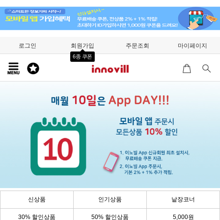
로그인
회원가입
주문조회
마이페이지
6종 쿠폰
신상품
인기상품
낱장코너
30% 할인상품
50% 할인상품
5,000원