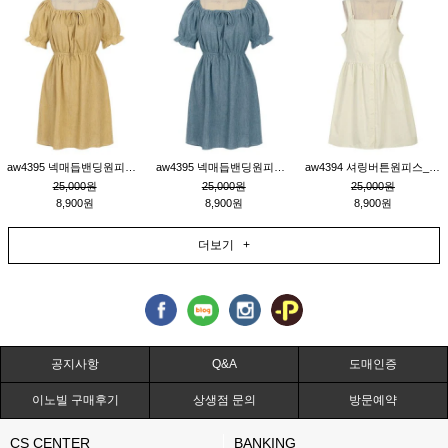
aw4395 넥매듭밴딩원피스_연겨자
aw4395 넥매듭밴딩원피스_블루
aw4394 셔링버튼원피스_연베이지
25,000원
25,000원
25,000원
8,900원
8,900원
8,900원
더보기 +
공지사항
Q&A
도매인증
이노빌 구매후기
상생점 문의
방문예약
CS CENTER
BANKING