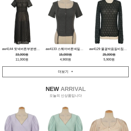
aw4144 뒷넥버튼부분밴딩레이어드비침원피스_블랙
aw4133 스퀘어버튼넥밑단줄잔골지환편티_챠콜
aw4129 물결박음질비침스판티_블랙
33,000원
15,000원
25,000원
11,000원
4,900원
5,900원
더보기 +
NEW
ARRIVAL
오늘의 신상품입니다