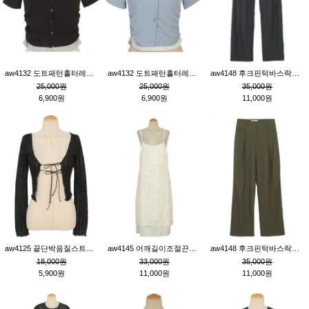
aw4132 도트패턴홀터레이어드St잔골지티_블랙
aw4132 도트패턴홀터레이어드St잔골지티_블루
aw4148 후크핀턱바스락팬츠_챠콜S
25,000원
25,000원
35,000원
6,900원
6,900원
11,000원
aw4125 끝단박음질스트랩오픈환편니트가디건_블랙
aw4145 어깨길이조절끈나시레이스러플원피스_아이보리
aw4148 후크핀턱바스락팬츠_카키M
18,000원
33,000원
35,000원
5,900원
11,000원
11,000원