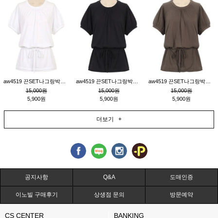
aw4519 끈SET나그랑박시티_크림
aw4519 끈SET나그랑박시티_블랙
aw4519 끈SET나그랑박시티_브라운
15,000원
15,000원
15,000원
5,900원
5,900원
5,900원
더보기 +
공지사항
Q&A
도매인증
이노빌 구매후기
상생점 문의
방문예약
CS CENTER
BANKING