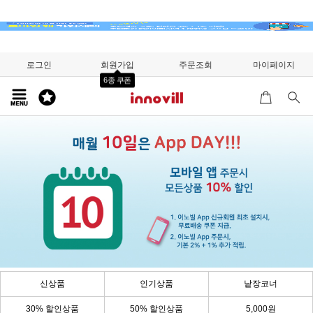
로그인
회원가입
주문조회
마이페이지
6종 쿠폰
신상품
인기상품
낱장코너
30% 할인상품
50% 할인상품
5,000원