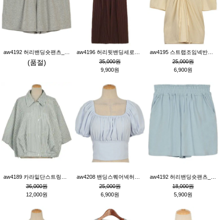
aw4192 허리밴딩숏팬츠_그레이
aw4196 허리뒷밴딩세로줄핀턱와이드팬츠_브라운
aw4195 스트랩조임넥반소매블라우스_연베이지
(품절)
35,000원
25,000원
9,900원
6,900원
aw4189 카라밑단스트링세로줄오버핏블라우스_크림
aw4208 밴딩스퀘어넥허리뒷트임블라우스_블루
aw4192 허리밴딩숏팬츠_블루
36,000원
25,000원
18,000원
12,000원
6,900원
5,900원