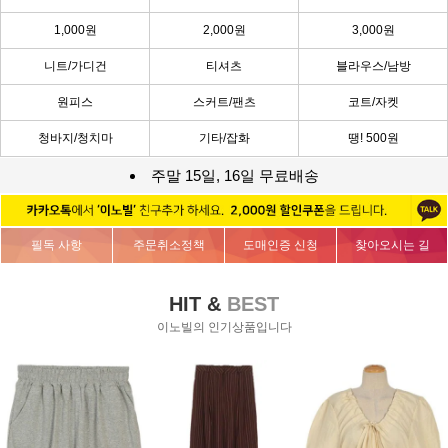
1,000원
2,000원
3,000원
니트/가디건
티셔츠
블라우스/남방
원피스
스커트/팬츠
코트/자켓
청바지/청치마
기타/잡화
땡! 500원
주말 15일, 16일 무료배송
필독 사항
주문취소정책
도매인증 신청
찾아오시는 길
HIT &
BEST
이노빌의 인기상품입니다