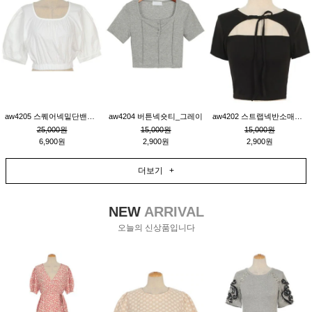
aw4205 스퀘어넥밑단밴딩숏블라우스_크림
aw4204 버튼넥숏티_그레이
aw4202 스트랩넥반소매숏티_블랙
25,000원
15,000원
15,000원
6,900원
2,900원
2,900원
더보기 +
NEW
ARRIVAL
오늘의 신상품입니다