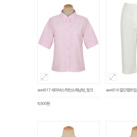
aw4517 세미바스락반소매남방_핑크
aw4516 밑단옆트
8,900원