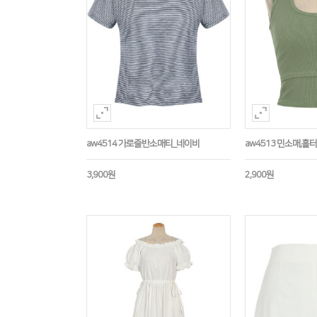
aw4514 가로줄반소매티_네이비
aw4513 민소매,
3,900원
2,900원