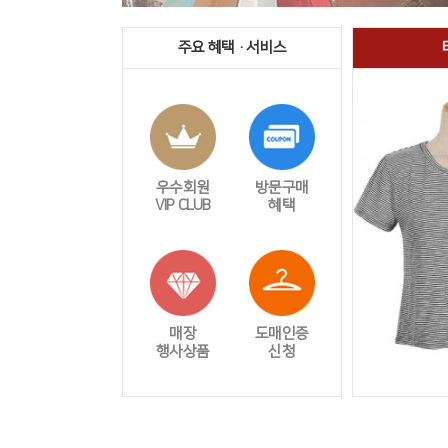
주요 혜택 · 서비스
우수회원
방문구매
VIP CLUB
혜택
매장
도매인증
행사상품
신청