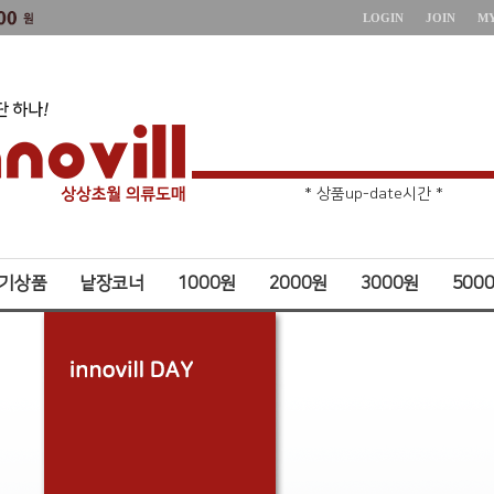
LOGIN
JOIN
M
* 주문취소 제한 *
* 상품up-date시간 *
기상품
낱장코너
1000원
2000원
3000원
500