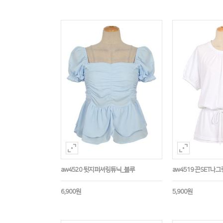
aw4520 뒷지퍼셔링튜닉_블루
aw4519 끈SET나
6,900원
5,900원