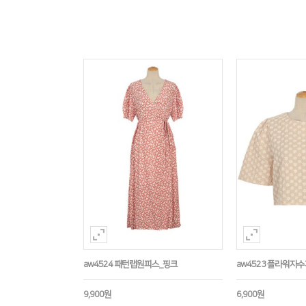
aw4524 패턴랩원피스_핑크
aw4523 플라워자
9,900원
6,900원