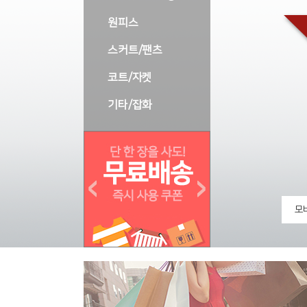
원피스
스커트/팬츠
코트/자켓
기타/잡화
모바