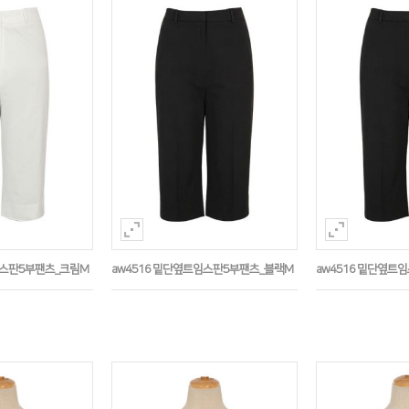
임스판5부팬츠_크림M
aw4516 밑단옆트임스판5부팬츠_블랙M
aw4516 밑단옆트