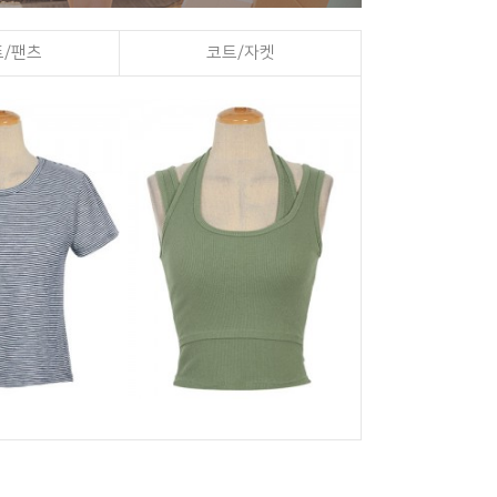
/팬츠
코트/자켓