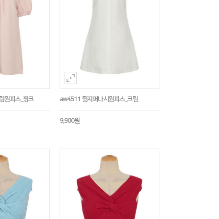
트링원피스_핑크
aw4511 뒷지퍼나시원피스_크림
9,900원