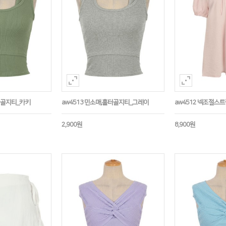
홀터골지티_카키
aw4513 민소매,홀터골지티_그레이
aw4512 넥조절스
2,900원
8,900원