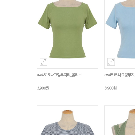
aw4515 나그랑무지티_올리브
aw4515 나그랑무
3,900원
3,900원