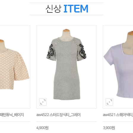
수패턴튜닉_베이지
aw4522 스터드장식티_그레이
aw4521 스퀘어넥티
4,900원
3,900원