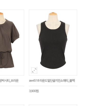
나그랑박시티_브라운
aw4518 라운드밑단골지민소매티_블랙
3,900원