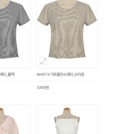
소매티_블랙
aw4514 가로줄반소매티_브라운
3,900원