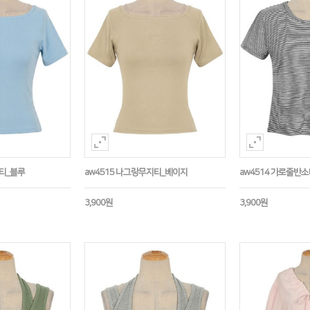
지티_블루
aw4515 나그랑무지티_베이지
aw4514 가로줄반
3,900원
3,900원