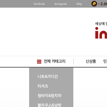
facebook
instagram
blog
전체 카테고리
신상품
인
-->
니트&가디건
티셔츠
청바지&청치마
블라우스&남방