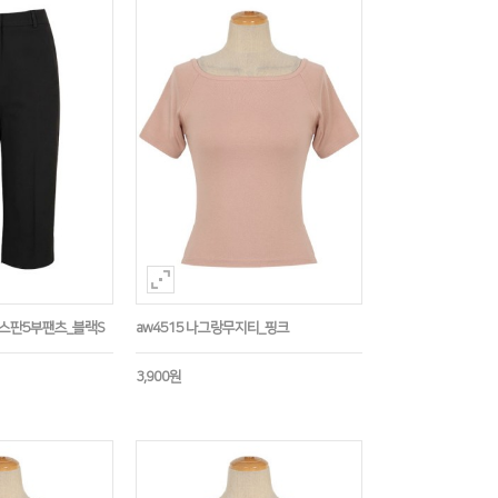
임스판5부팬츠_블랙S
aw4515 나그랑무지티_핑크
3,900원