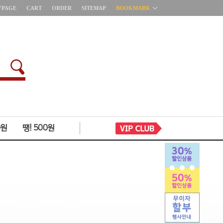
YPAGE
CART
ORDER
SITEMAP
BOOKMARK
0원
땡! 500원