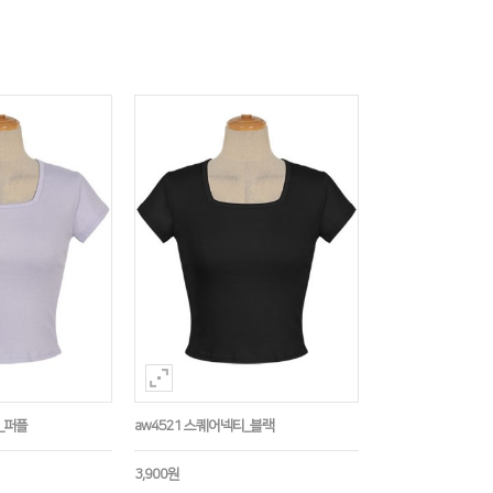
_퍼플
aw4521 스퀘어넥티_블랙
3,900원