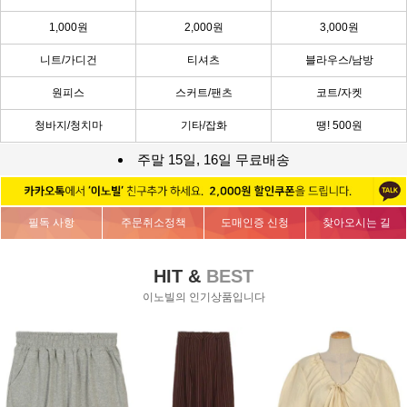
1,000원
2,000원
3,000원
니트/가디건
티셔츠
블라우스/남방
원피스
스커트/팬츠
코트/자켓
청바지/청치마
기타/잡화
땡! 500원
주말 15일, 16일 무료배송
필독 사항
주문취소정책
도매인증 신청
찾아오시는 길
HIT &
BEST
이노빌의 인기상품입니다