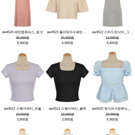
aw4524 패턴랩원피스_핑크
aw4523 플라워자수패턴튜닉_베이지
aw4522 스터드장식티_그레이
30,000원
20,000원
13,000원
9,900원
6,900원
4,900원
aw4521 스퀘어넥티_퍼플
aw4521 스퀘어넥티_블랙
aw4520 뒷지퍼셔링튜닉_블루
10,000원
10,000원
20,000원
3,900원
3,900원
6,900원