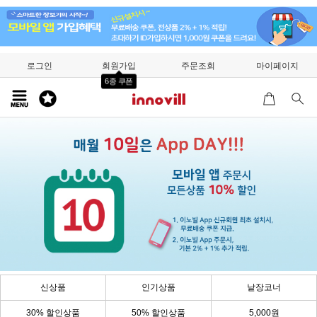
로그인
회원가입
주문조회
마이페이지
6종 쿠폰
신상품
인기상품
낱장코너
30% 할인상품
50% 할인상품
5,000원