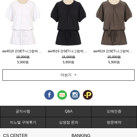
aw4519 끈SET나그랑박시티_크림
aw4519 끈SET나그랑박시티_블랙
aw4519 끈SET나그랑박시티_브라운
15,000원
15,000원
15,000원
5,900원
5,900원
5,900원
더보기 +
공지사항
Q&A
도매인증
이노빌 구매후기
상생점 문의
방문예약
CS CENTER
BANKING