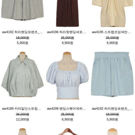
aw4192 허리밴딩숏팬츠_그레이
aw4196 허리뒷밴딩세로줄핀턱와이드팬츠_브라운
aw4195 스트랩조임넥반소매블라우스_연베이지
18,000원
35,000원
25,000원
5,900원
9,900원
6,900원
aw4189 카라밑단스트링세로줄오버핏블라우스_크림
aw4208 밴딩스퀘어넥허리뒷트임블라우스_블루
aw4192 허리밴딩숏팬츠_블루
36,000원
25,000원
18,000원
12,000원
6,900원
5,900원