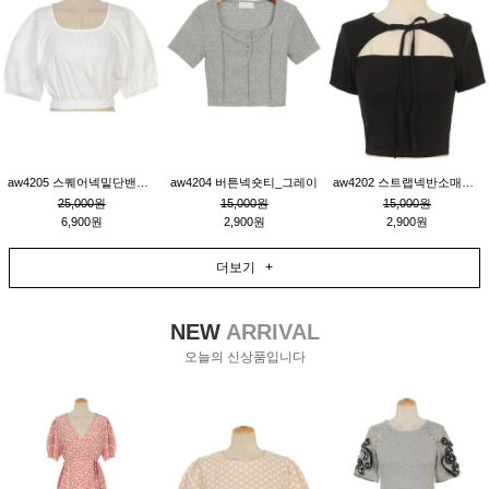
aw4205 스퀘어넥밑단밴딩숏블라우스_크림
aw4204 버튼넥숏티_그레이
aw4202 스트랩넥반소매숏티_블랙
25,000원
15,000원
15,000원
6,900원
2,900원
2,900원
더보기 +
NEW
ARRIVAL
오늘의 신상품입니다