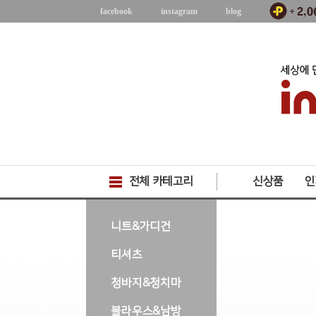
facebook
instagram
blog
전체 카테고리
신상품
인
-->
니트&가디건
티셔츠
청바지&청치마
블라우스&남방