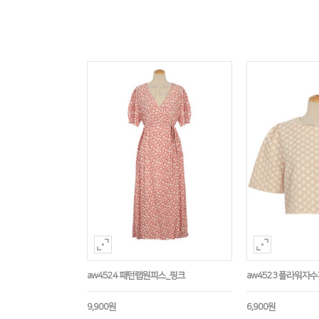
aw4524 패턴랩원피스_핑크
aw4523 플라워자
9,900원
6,900원