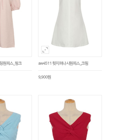
트링원피스_핑크
aw4511 뒷지퍼나시원피스_크림
9,900원