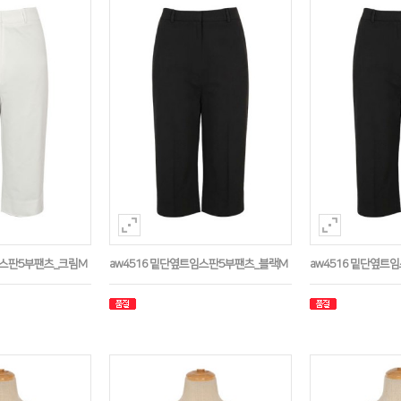
임스판5부팬츠_크림M
aw4516 밑단옆트임스판5부팬츠_블랙M
aw4516 밑단옆트