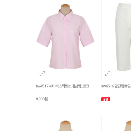
aw4517 세미바스락반소매남방_핑크
aw4516 밑단옆트
8,900원