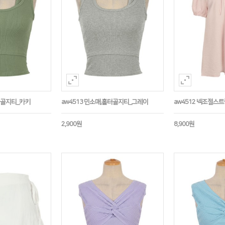
홀터골지티_카키
aw4513 민소매,홀터골지티_그레이
aw4512 넥조절스
2,900원
8,900원