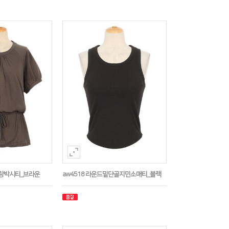
나그랑박시티_브라운
aw4518 라운드밑단골지민소매티_블랙