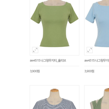
aw4515 나그랑무지티_올리브
aw4515 나그랑무
3,900원
3,900원