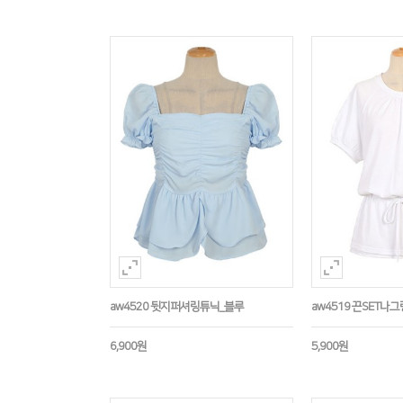
aw4520 뒷지퍼셔링튜닉_블루
aw4519 끈SET나
6,900원
5,900원