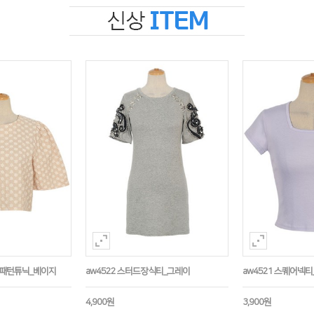
수패턴튜닉_베이지
aw4522 스터드장식티_그레이
aw4521 스퀘어넥티
4,900원
3,900원