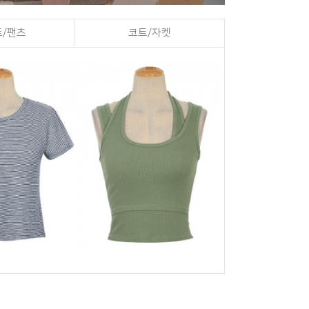
/팬츠
코트/자켓