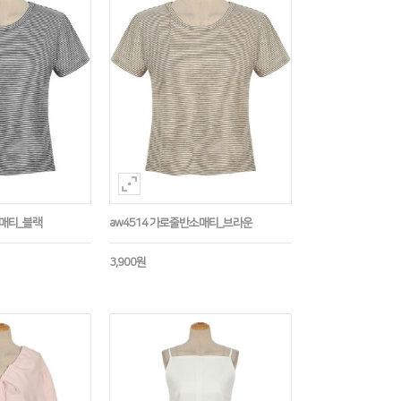
소매티_블랙
aw4514 가로줄반소매티_브라운
3,900원