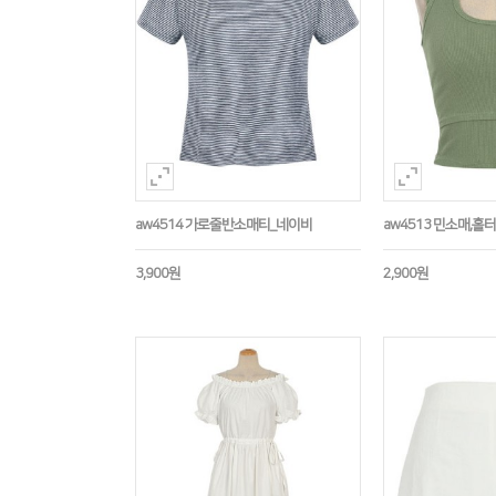
aw4514 가로줄반소매티_네이비
aw4513 민소매,
3,900원
2,900원