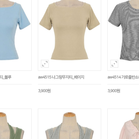
지티_블루
aw4515 나그랑무지티_베이지
aw4514 가로줄반
3,900원
3,900원