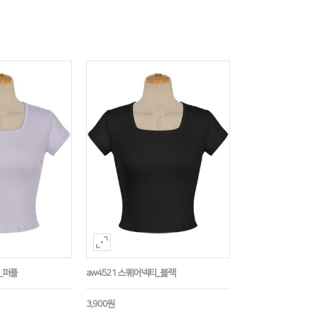
_퍼플
aw4521 스퀘어넥티_블랙
3,900원