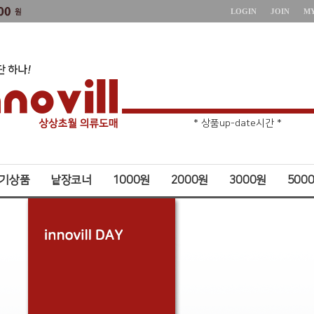
LOGIN
JOIN
M
* 주문취소 제한 *
* 상품up-date시간 *
기상품
낱장코너
1000원
2000원
3000원
500