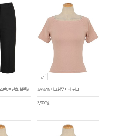
임스판5부팬츠_블랙S
aw4515 나그랑무지티_핑크
3,900원