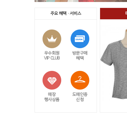
주요 혜택 · 서비스
우수회원
방문구매
VIP CLUB
혜택
매장
도매인증
행사상품
신청