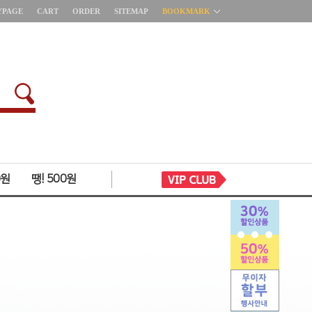
YPAGE
CART
ORDER
SITEMAP
BOOKMARK
0원
땡! 500원