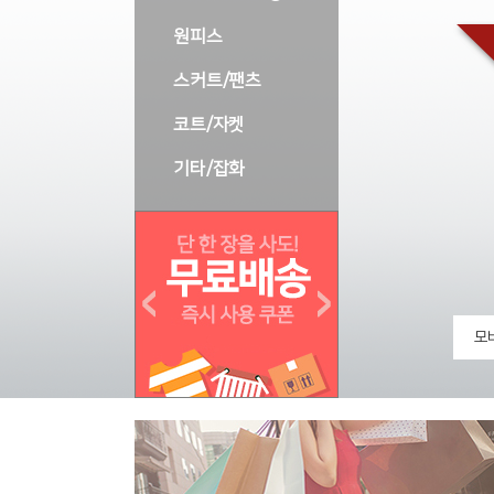
원피스
스커트/팬츠
코트/자켓
기타/잡화
모바