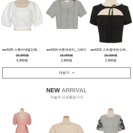
aw4205 스퀘어넥밑단밴딩숏블라우스_크림
aw4204 버튼넥숏티_그레이
aw4202 스트랩넥반소매숏티_블랙
25,000원
15,000원
15,000원
6,900원
2,900원
2,900원
더보기 +
NEW
ARRIVAL
오늘의 신상품입니다