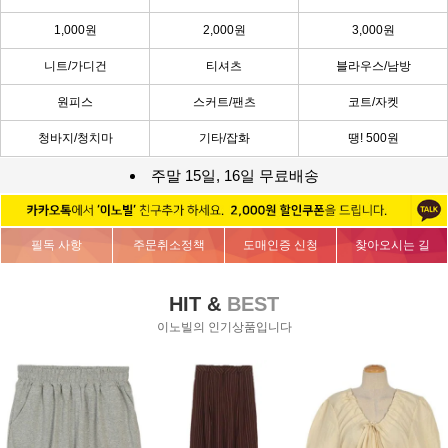
1,000원
2,000원
3,000원
니트/가디건
티셔츠
블라우스/남방
원피스
스커트/팬츠
코트/자켓
청바지/청치마
기타/잡화
땡! 500원
주말 15일, 16일 무료배송
필독 사항
주문취소정책
도매인증 신청
찾아오시는 길
HIT &
BEST
이노빌의 인기상품입니다