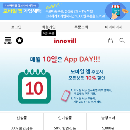
로그인
회원가입
주문조회
마이페이지
6종 쿠폰
신상품
인기상품
낱장코너
30% 할인상품
50% 할인상품
5,000원