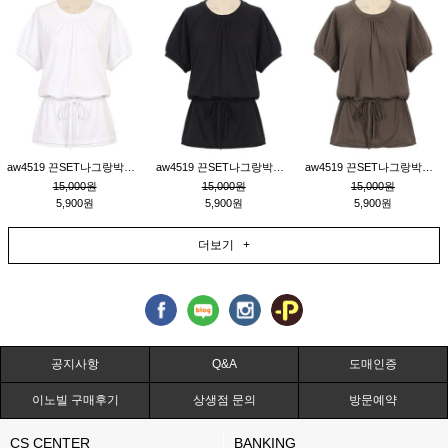
aw4519 끈SET나그랑박시티_크림
aw4519 끈SET나그랑박시티_블랙
aw4519 끈SET나그랑박시티_브라운
15,000원
15,000원
15,000원
5,900원
5,900원
5,900원
더보기 +
공지사항
Q&A
도매인증
이노빌 구매후기
상생점 문의
방문예약
CS CENTER
BANKING