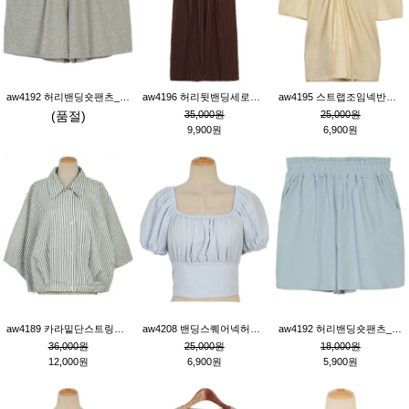
aw4192 허리밴딩숏팬츠_그레이
aw4196 허리뒷밴딩세로줄핀턱와이드팬츠_브라운
aw4195 스트랩조임넥반소매블라우스_연베이지
(품절)
35,000원
25,000원
9,900원
6,900원
aw4189 카라밑단스트링세로줄오버핏블라우스_크림
aw4208 밴딩스퀘어넥허리뒷트임블라우스_블루
aw4192 허리밴딩숏팬츠_블루
36,000원
25,000원
18,000원
12,000원
6,900원
5,900원