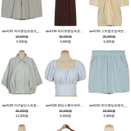
aw4192 허리밴딩숏팬츠_그레이
aw4196 허리뒷밴딩세로줄핀턱와이드팬츠_브라운
aw4195 스트랩조임넥반소매블라우스_연베이지
18,000원
35,000원
25,000원
5,900원
9,900원
6,900원
aw4189 카라밑단스트링세로줄오버핏블라우스_크림
aw4208 밴딩스퀘어넥허리뒷트임블라우스_블루
aw4192 허리밴딩숏팬츠_블루
36,000원
25,000원
18,000원
12,000원
6,900원
5,900원