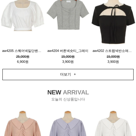
aw4205 스퀘어넥밑단밴딩숏블라우스_크림
aw4204 버튼넥숏티_그레이
aw4202 스트랩넥반소매숏티_블랙
25,000원
15,000원
15,000원
6,900원
3,900원
3,900원
더보기 +
NEW
ARRIVAL
오늘의 신상품입니다