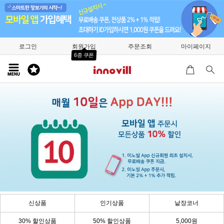
로그인
회원가입
주문조회
마이페이지
6종 쿠폰
신상품
인기상품
낱장코너
30% 할인상품
50% 할인상품
5,000원