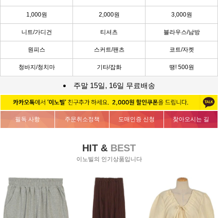
1,000원
2,000원
3,000원
니트/가디건
티셔츠
블라우스/남방
원피스
스커트/팬츠
코트/자켓
청바지/청치마
기타/잡화
땡! 500원
주말 15일, 16일 무료배송
필독 사항
주문취소정책
도매인증 신청
찾아오시는 길
HIT &
BEST
이노빌의 인기상품입니다