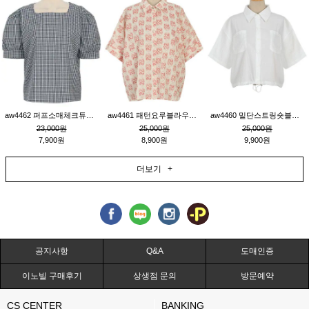
aw4462 퍼프소매체크튜닉_네이비
aw4461 패턴요루블라우스_연베이지
aw4460 밑단스트링숏블라우스_크림
23,000원
25,000원
25,000원
7,900원
8,900원
9,900원
더보기 +
공지사항
Q&A
도매인증
이노빌 구매후기
상생점 문의
방문예약
CS CENTER
BANKING