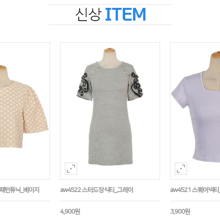
수패턴튜닉_베이지
aw4522 스터드장식티_그레이
aw4521 스퀘어넥티
4,900원
3,900원