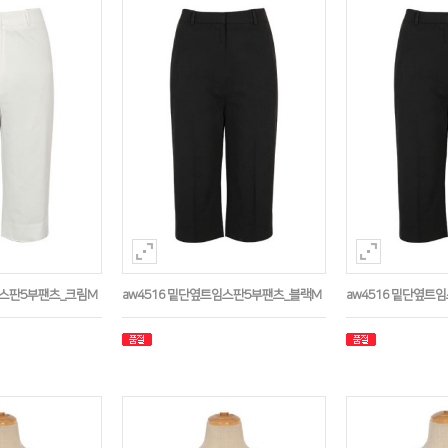
임스판5부팬츠_크림M
aw4516 밑단옆트임스판5부팬츠_블랙M
aw4516 밑단옆트