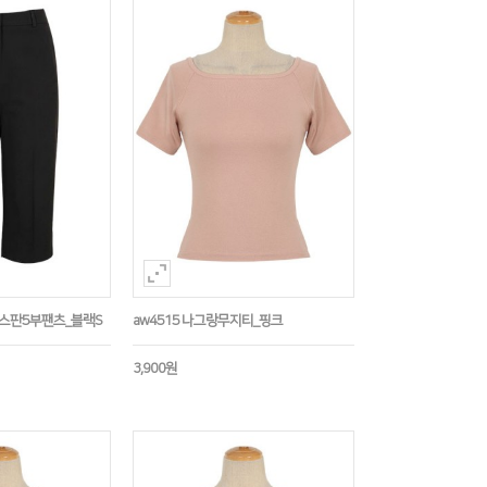
임스판5부팬츠_블랙S
aw4515 나그랑무지티_핑크
3,900원