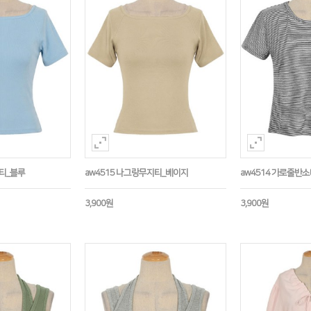
지티_블루
aw4515 나그랑무지티_베이지
aw4514 가로줄반
3,900원
3,900원