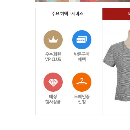
주요 혜택 · 서비스
우수회원
방문구매
VIP CLUB
혜택
매장
도매인증
행사상품
신청