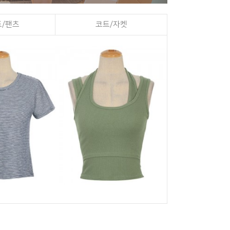
/팬츠
코트/자켓