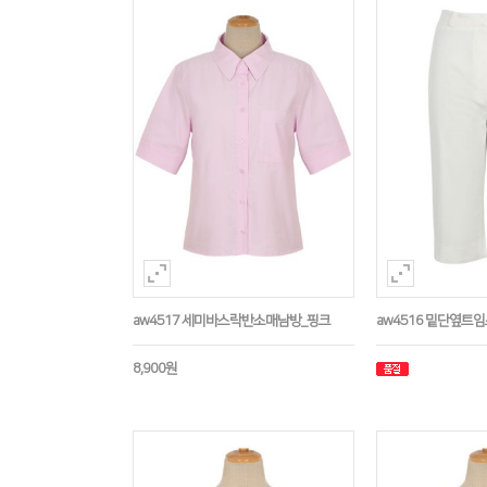
aw4517 세미바스락반소매남방_핑크
aw4516 밑단옆트
8,900원