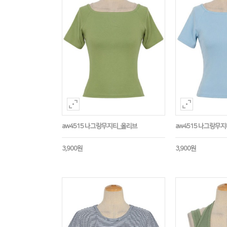
aw4515 나그랑무지티_올리브
aw4515 나그랑무
3,900원
3,900원