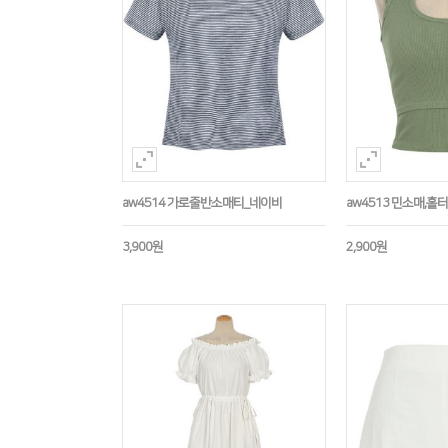
aw4514 가로줄반소매티_네이비
aw4513 민소매,
3,900원
2,900원