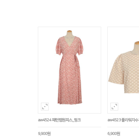
aw4524 패턴랩원피스_핑크
aw4523 플라워자
9,900원
6,900원