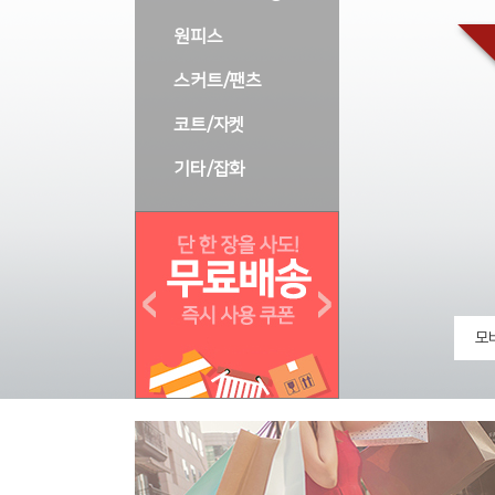
원피스
스커트/팬츠
코트/자켓
기타/잡화
모바