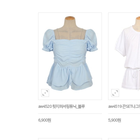
aw4520 뒷지퍼셔링튜닉_블루
aw4519 끈SET나
6,900원
5,900원