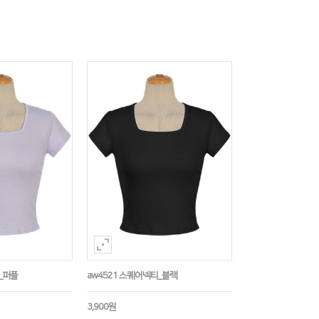
_퍼플
aw4521 스퀘어넥티_블랙
3,900원