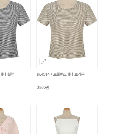
소매티_블랙
aw4514 가로줄반소매티_브라운
3,900원