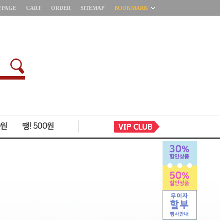
YPAGE
CART
ORDER
SITEMAP
BOOKMARK
0원
땡! 500원