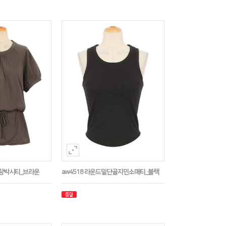
나그랑박시티_브라운
aw4518 라운드밑단골지민소매티_블랙