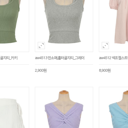
홀터골지티_카키
aw4513 민소매,홀터골지티_그레이
aw4512 넥조절스
2,900원
8,900원