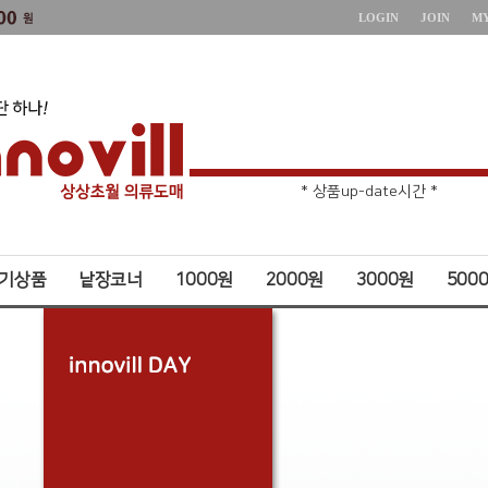
LOGIN
JOIN
M
* 주문취소 제한 *
* 상품up-date시간 *
기상품
낱장코너
1000원
2000원
3000원
500