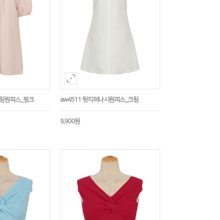
트링원피스_핑크
aw4511 뒷지퍼나시원피스_크림
9,900원