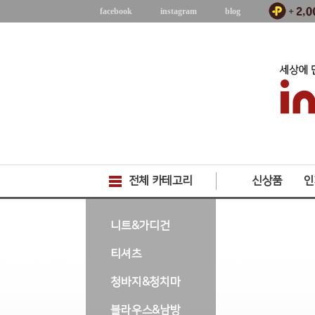
facebook
instagram
blog
전체 카테고리
신상품
인
-->
니트&가디건
티셔츠
청바지&청치마
블라우스&남방