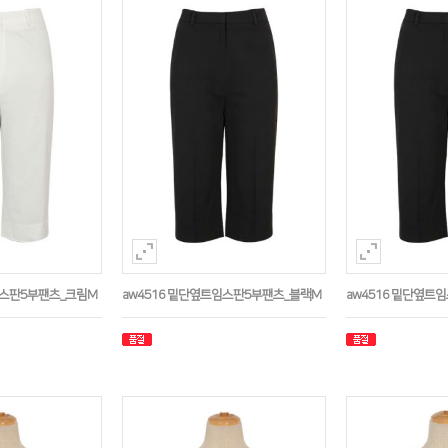
임스판5부팬츠_크림M
aw4516 밑단옆트임스판5부팬츠_블랙M
aw4516 밑단옆트