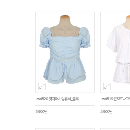
aw4520 뒷지퍼셔링튜닉_블루
aw4519 끈SET나
6,900원
5,900원