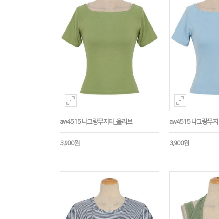
aw4515 나그랑무지티_올리브
aw4515 나그랑무
3,900원
3,900원