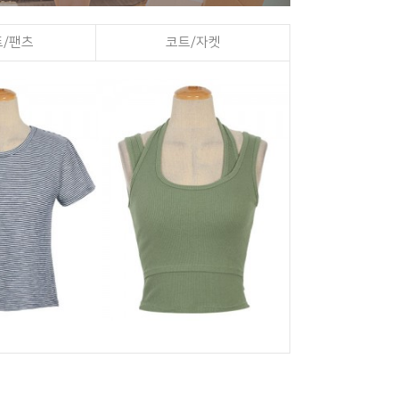
/팬츠
코트/자켓