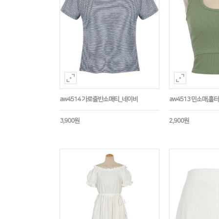
aw4514 가로줄반소매티_네이비
aw4513 민소매,
3,900원
2,900원