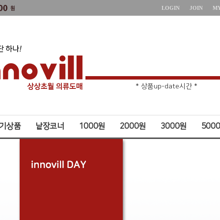
LOGIN
JOIN
M
* 상품up-date시간 *
* 주문취소 제한 *
기상품
낱장코너
1000원
2000원
3000원
500