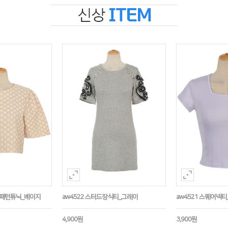
수패턴튜닉_베이지
aw4522 스터드장식티_그레이
aw4521 스퀘어넥티
4,900원
3,900원