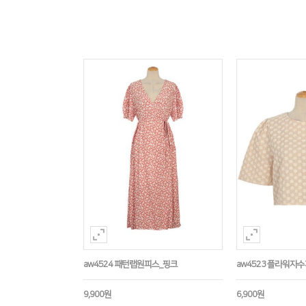
aw4524 패턴랩원피스_핑크
aw4523 플라워자
9,900원
6,900원