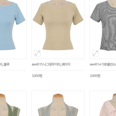
지티_블루
aw4515 나그랑무지티_베이지
aw4514 가로줄반
3,900원
3,900원