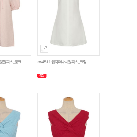
트링원피스_핑크
aw4511 뒷지퍼나시원피스_크림