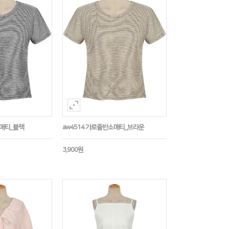
소매티_블랙
aw4514 가로줄반소매티_브라운
3,900원