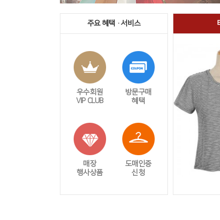
주요 혜택 · 서비스
우수회원
방문구매
VIP CLUB
혜택
매장
도매인증
행사상품
신청