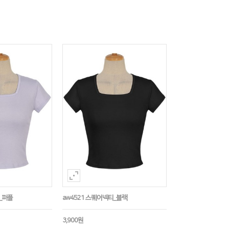
_퍼플
aw4521 스퀘어넥티_블랙
3,900원