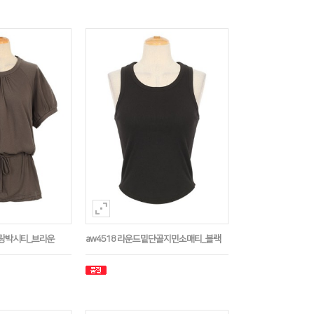
나그랑박시티_브라운
aw4518 라운드밑단골지민소매티_블랙