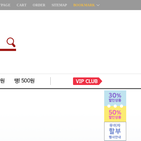
YPAGE
CART
ORDER
SITEMAP
BOOKMARK
0원
땡! 500원