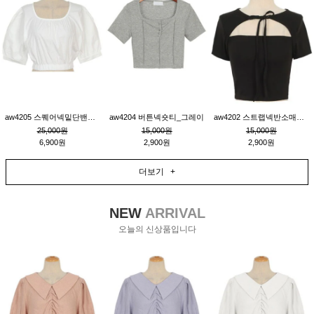
aw4205 스퀘어넥밑단밴딩숏블라우스_크림
aw4204 버튼넥숏티_그레이
aw4202 스트랩넥반소매숏티_블랙
25,000원
15,000원
15,000원
6,900원
2,900원
2,900원
더보기 +
NEW
ARRIVAL
오늘의 신상품입니다