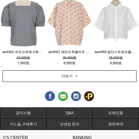
aw4462 퍼프소매체크튜닉_네이비
aw4461 패턴요루블라우스_연베이지
aw4460 밑단스트링숏블라우스_크림
23,000원
25,000원
25,000원
7,900원
8,900원
9,900원
더보기 +
공지사항
Q&A
도매인증
이노빌 구매후기
상생점 문의
방문예약
CS CENTER
BANKING