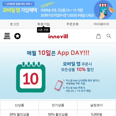
로그인
회원가입
주문조회
마이페이지
6종 쿠폰
신상품
인기상품
낱장코너
30% 할인상품
50% 할인상품
5,000원