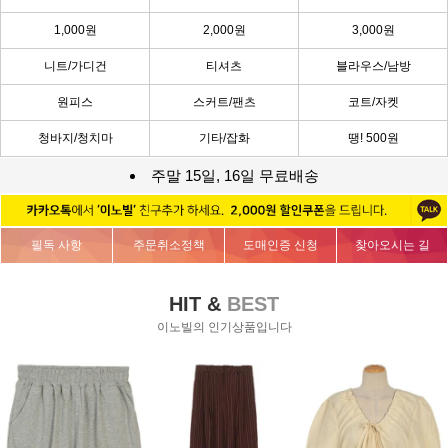
1,000원
2,000원
3,000원
니트/가디건
티셔츠
블라우스/남방
원피스
스커트/팬츠
코트/자켓
청바지/청치마
기타/잡화
땡! 500원
주말 15일, 16일 무료배송
필독 사항
주문취소정책
도매인증 신청
찾아오시는 길
HIT &
BEST
이노빌의 인기상품입니다