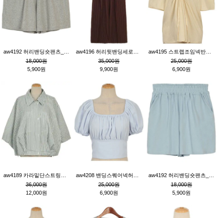
aw4192 허리밴딩숏팬츠_그레이
aw4196 허리뒷밴딩세로줄핀턱와이드팬츠_브라운
aw4195 스트랩조임넥반소매블라우스_연베이지
18,000원
35,000원
25,000원
5,900원
9,900원
6,900원
aw4189 카라밑단스트링세로줄오버핏블라우스_크림
aw4208 밴딩스퀘어넥허리뒷트임블라우스_블루
aw4192 허리밴딩숏팬츠_블루
36,000원
25,000원
18,000원
12,000원
6,900원
5,900원