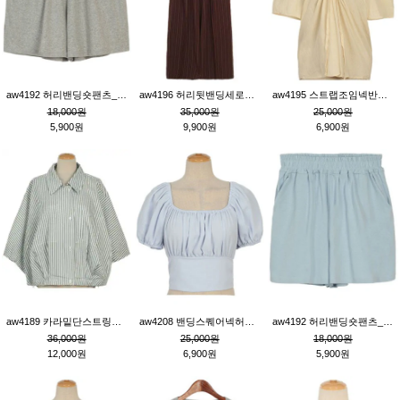
aw4192 허리밴딩숏팬츠_그레이
aw4196 허리뒷밴딩세로줄핀턱와이드팬츠_브라운
aw4195 스트랩조임넥반소매블라우스_연베이지
18,000원
35,000원
25,000원
5,900원
9,900원
6,900원
aw4189 카라밑단스트링세로줄오버핏블라우스_크림
aw4208 밴딩스퀘어넥허리뒷트임블라우스_블루
aw4192 허리밴딩숏팬츠_블루
36,000원
25,000원
18,000원
12,000원
6,900원
5,900원