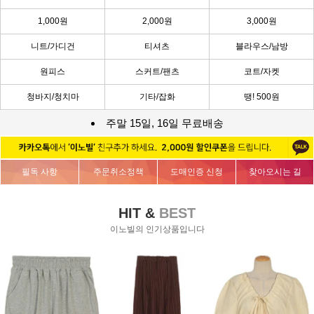
1,000원
2,000원
3,000원
니트/가디건
티셔츠
블라우스/남방
원피스
스커트/팬츠
코트/자켓
청바지/청치마
기타/잡화
땡! 500원
주말 15일, 16일 무료배송
필독 사항
주문취소정책
도매인증 신청
찾아오시는 길
HIT &
BEST
이노빌의 인기상품입니다