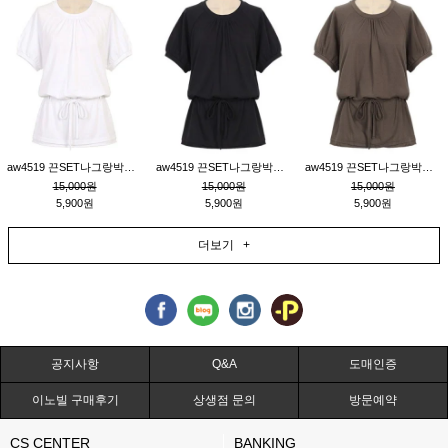
aw4519 끈SET나그랑박시티_크림
aw4519 끈SET나그랑박시티_블랙
aw4519 끈SET나그랑박시티_브라운
15,000원
15,000원
15,000원
5,900원
5,900원
5,900원
더보기 +
공지사항
Q&A
도매인증
이노빌 구매후기
상생점 문의
방문예약
CS CENTER
BANKING