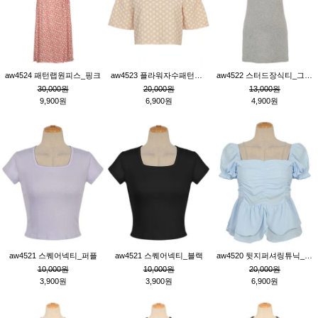
aw4524 패턴랩원피스_핑크
aw4523 플라워자수패턴튜닉_베이지
aw4522 스터드장식티_그레이
30,000원
20,000원
13,000원
9,900원
6,900원
4,900원
aw4521 스퀘어넥티_퍼플
aw4521 스퀘어넥티_블랙
aw4520 뒷지퍼셔링튜닉_블루
10,000원
10,000원
20,000원
3,900원
3,900원
6,900원