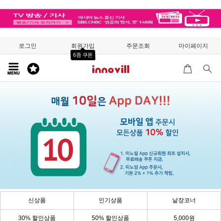
로그인
회원가입
주문조회
마이페이지
6종 쿠폰
신상품
인기상품
낱장코너
30% 할인상품
50% 할인상품
5,000원