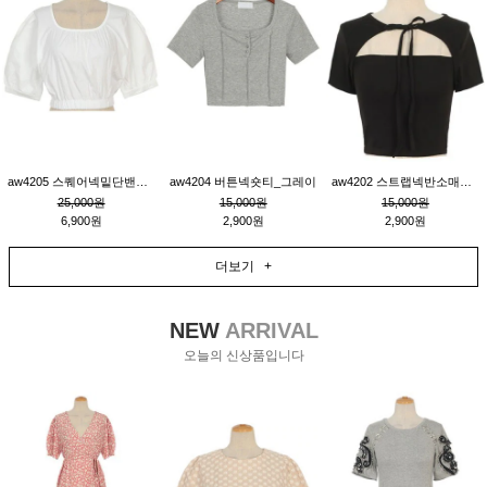
aw4205 스퀘어넥밑단밴딩숏블라우스_크림
aw4204 버튼넥숏티_그레이
aw4202 스트랩넥반소매숏티_블랙
25,000원
15,000원
15,000원
6,900원
2,900원
2,900원
더보기 +
NEW
ARRIVAL
오늘의 신상품입니다