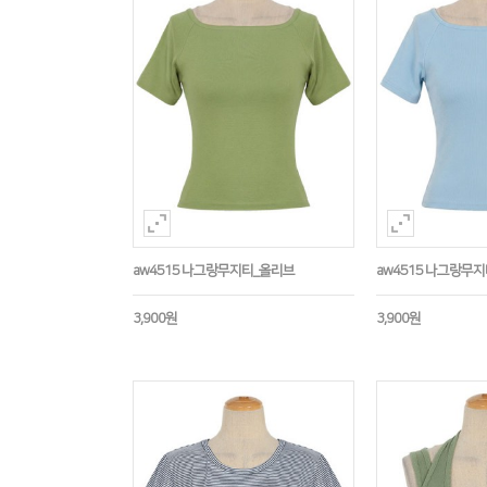
aw4515 나그랑무지티_올리브
aw4515 나그랑무
3,900원
3,900원