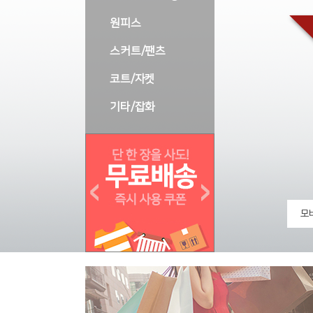
원피스
스커트/팬츠
코트/자켓
기타/잡화
모바