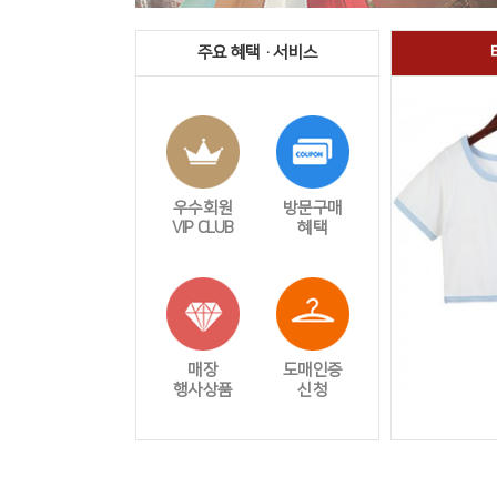
주요 혜택 · 서비스
우수회원
방문구매
VIP CLUB
혜택
매장
도매인증
행사상품
신청