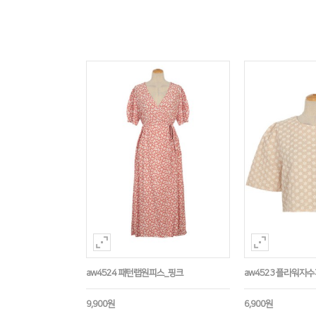
aw4524 패턴랩원피스_핑크
aw4523 플라워자
9,900원
6,900원