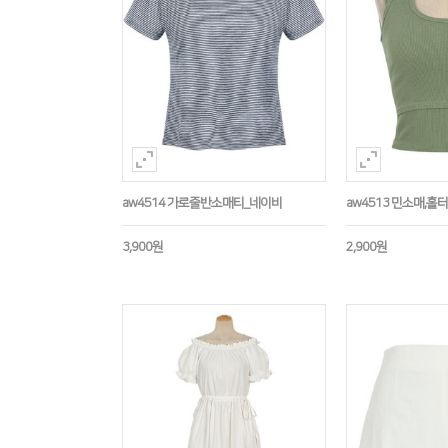
aw4514 가로줄반소매티_네이비
aw4513 민소매,
3,900원
2,900원