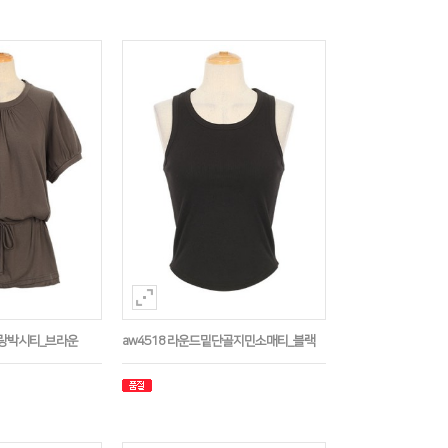
나그랑박시티_브라운
aw4518 라운드밑단골지민소매티_블랙