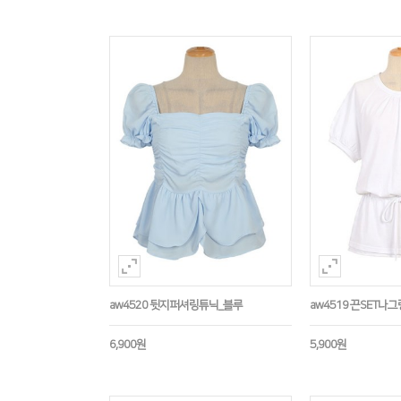
aw4520 뒷지퍼셔링튜닉_블루
aw4519 끈SET나
6,900원
5,900원