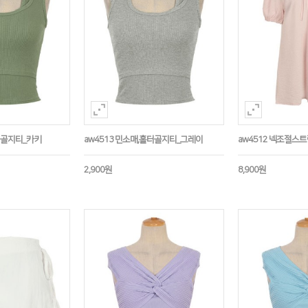
홀터골지티_카키
aw4513 민소매,홀터골지티_그레이
aw4512 넥조절스
2,900원
8,900원