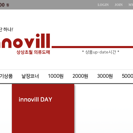
LOGIN
JOIN
M
* 주문취소 제한 *
* 상품up-date시간 *
기상품
낱장코너
1000원
2000원
3000원
500