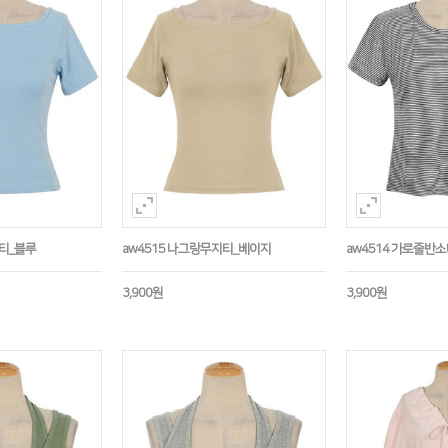
지티_블루
aw4515 나그랑무지티_베이지
aw4514 가로줄반
3,900원
3,900원