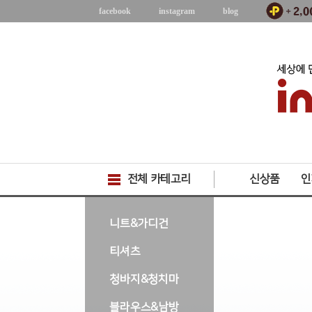
facebook
instagram
blog
전체 카테고리
신상품
인
-->
니트&가디건
티셔츠
청바지&청치마
블라우스&남방