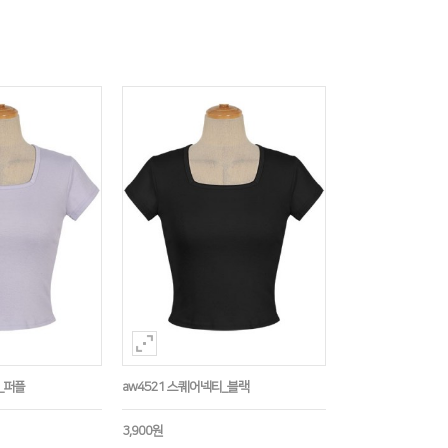
_퍼플
aw4521 스퀘어넥티_블랙
3,900원