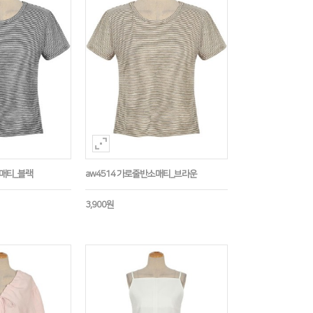
소매티_블랙
aw4514 가로줄반소매티_브라운
3,900원