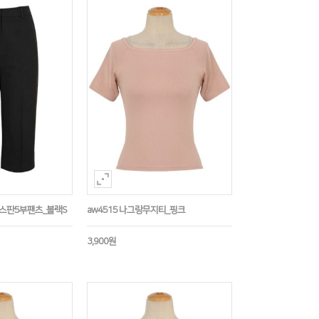
임스판5부팬츠_블랙S
aw4515 나그랑무지티_핑크
3,900원