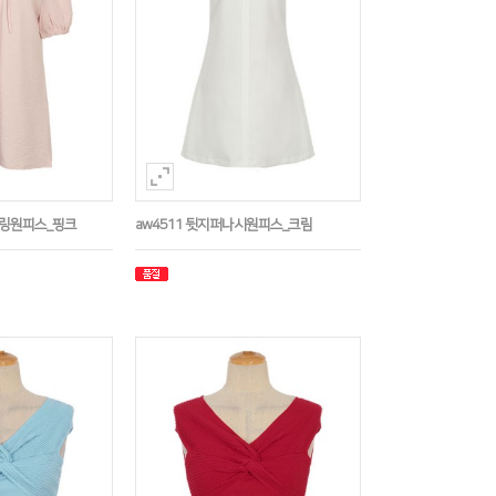
트링원피스_핑크
aw4511 뒷지퍼나시원피스_크림