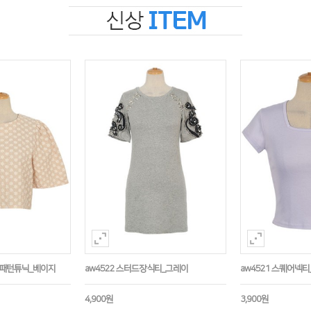
수패턴튜닉_베이지
aw4522 스터드장식티_그레이
aw4521 스퀘어넥티
4,900원
3,900원