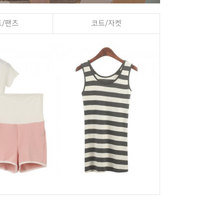
/팬츠
코트/자켓