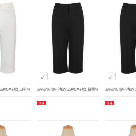
임스판5부팬츠_크림M
aw4516 밑단옆트임스판5부팬츠_블랙M
aw4516 밑단옆트