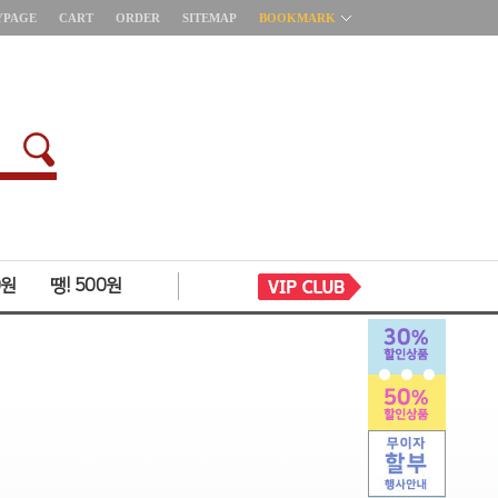
YPAGE
CART
ORDER
SITEMAP
BOOKMARK
0원
땡! 500원