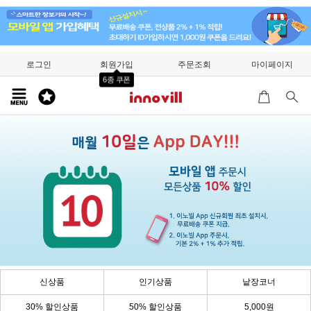
로그인
회원가입
주문조회
마이페이지
6종 쿠폰
신상품
인기상품
낱장코너
30% 할인상품
50% 할인상품
5,000원