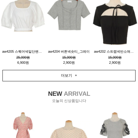
aw4205 스퀘어넥밑단밴딩숏블라우스_크림
aw4204 버튼넥숏티_그레이
aw4202 스트랩넥반소매숏티_블랙
25,000원
15,000원
15,000원
6,900원
2,900원
2,900원
더보기 +
NEW
ARRIVAL
오늘의 신상품입니다