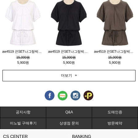
aw4519 끈SET나그랑박시티_크림
aw4519 끈SET나그랑박시티_블랙
aw4519 끈SET나그랑박시티_브라운
15,000원
15,000원
15,000원
5,900원
5,900원
5,900원
더보기 +
공지사항
Q&A
도매인증
이노빌 구매후기
상생점 문의
방문예약
CS CENTER
BANKING