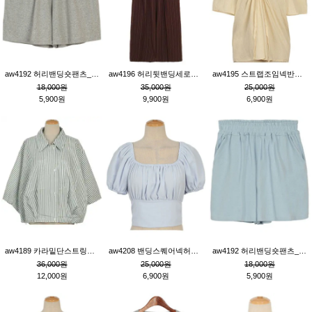
aw4192 허리밴딩숏팬츠_그레이
aw4196 허리뒷밴딩세로줄핀턱와이드팬츠_브라운
aw4195 스트랩조임넥반소매블라우스_연베이지
18,000원
35,000원
25,000원
5,900원
9,900원
6,900원
aw4189 카라밑단스트링세로줄오버핏블라우스_크림
aw4208 밴딩스퀘어넥허리뒷트임블라우스_블루
aw4192 허리밴딩숏팬츠_블루
36,000원
25,000원
18,000원
12,000원
6,900원
5,900원