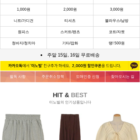
1,000원
2,000원
3,000원
니트/가디건
티셔츠
블라우스/남방
원피스
스커트/팬츠
코트/자켓
청바지/청치마
기타/잡화
땡! 500원
주말 15일, 16일 무료배송
필독 사항
주문취소정책
도매인증 신청
찾아오시는 길
HIT &
BEST
이노빌의 인기상품입니다