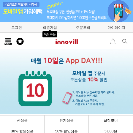
로그인
회원가입
주문조회
마이페이지
6종 쿠폰
신상품
인기상품
낱장코너
30% 할인상품
50% 할인상품
5,000원