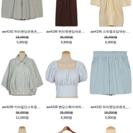
aw4192 허리밴딩숏팬츠_그레이
aw4196 허리뒷밴딩세로줄핀턱와이드팬츠_브라운
aw4195 스트랩조임넥반소매블라우스_연베이지
18,000원
35,000원
25,000원
5,900원
9,900원
6,900원
aw4189 카라밑단스트링세로줄오버핏블라우스_크림
aw4208 밴딩스퀘어넥허리뒷트임블라우스_블루
aw4192 허리밴딩숏팬츠_블루
36,000원
25,000원
18,000원
12,000원
6,900원
5,900원