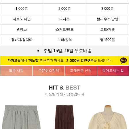
1,000원
2,000원
3,000원
니트/가디건
티셔츠
블라우스/남방
원피스
스커트/팬츠
코트/자켓
청바지/청치마
기타/잡화
땡! 500원
주말 15일, 16일 무료배송
필독 사항
주문취소정책
도매인증 신청
찾아오시는 길
HIT &
BEST
이노빌의 인기상품입니다