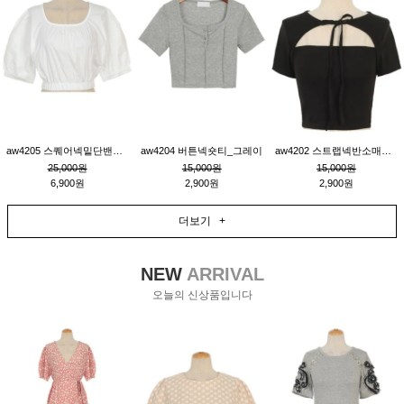
aw4205 스퀘어넥밑단밴딩숏블라우스_크림
aw4204 버튼넥숏티_그레이
aw4202 스트랩넥반소매숏티_블랙
25,000원
15,000원
15,000원
6,900원
2,900원
2,900원
더보기 +
NEW
ARRIVAL
오늘의 신상품입니다