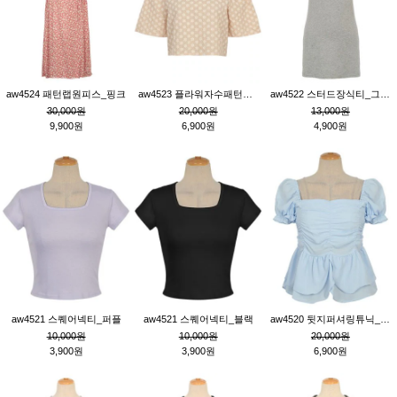
aw4524 패턴랩원피스_핑크
aw4523 플라워자수패턴튜닉_베이지
aw4522 스터드장식티_그레이
30,000원
20,000원
13,000원
9,900원
6,900원
4,900원
aw4521 스퀘어넥티_퍼플
aw4521 스퀘어넥티_블랙
aw4520 뒷지퍼셔링튜닉_블루
10,000원
10,000원
20,000원
3,900원
3,900원
6,900원