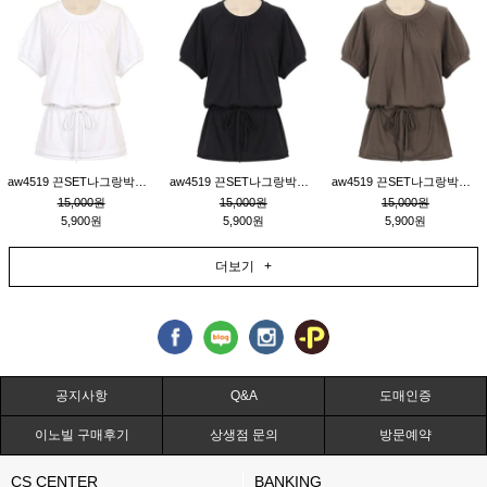
aw4519 끈SET나그랑박시티_크림
aw4519 끈SET나그랑박시티_블랙
aw4519 끈SET나그랑박시티_브라운
15,000원
15,000원
15,000원
5,900원
5,900원
5,900원
더보기 +
공지사항
Q&A
도매인증
이노빌 구매후기
상생점 문의
방문예약
CS CENTER
BANKING