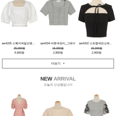
aw4205 스퀘어넥밑단밴딩숏블라우스_크림
aw4204 버튼넥숏티_그레이
aw4202 스트랩넥반소매숏티_블랙
25,000원
15,000원
15,000원
6,900원
2,900원
2,900원
더보기 +
NEW
ARRIVAL
오늘의 신상품입니다