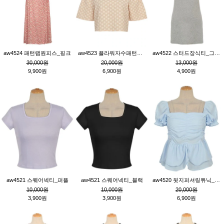
aw4524 패턴랩원피스_핑크
aw4523 플라워자수패턴튜닉_베이지
aw4522 스터드장식티_그레이
30,000원
20,000원
13,000원
9,900원
6,900원
4,900원
aw4521 스퀘어넥티_퍼플
aw4521 스퀘어넥티_블랙
aw4520 뒷지퍼셔링튜닉_블루
10,000원
10,000원
20,000원
3,900원
3,900원
6,900원