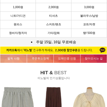
1,000원
2,000원
3,000원
니트/가디건
티셔츠
블라우스/남방
원피스
스커트/팬츠
코트/자켓
청바지/청치마
기타/잡화
땡! 500원
주말 15일, 16일 무료배송
필독 사항
주문취소정책
도매인증 신청
찾아오시는 길
HIT &
BEST
이노빌의 인기상품입니다