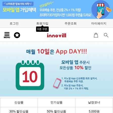
로그인
회원가입
주문조회
마이페이지
6종 쿠폰
신상품
인기상품
낱장코너
30% 할인상품
50% 할인상품
5,000원