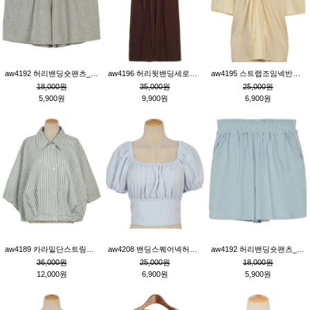
aw4192 허리밴딩숏팬츠_그레이
aw4196 허리뒷밴딩세로줄핀턱와이드팬츠_브라운
aw4195 스트랩조임넥반소매블라우스_연베이지
18,000원
35,000원
25,000원
5,900원
9,900원
6,900원
aw4189 카라밑단스트링세로줄오버핏블라우스_크림
aw4208 밴딩스퀘어넥허리뒷트임블라우스_블루
aw4192 허리밴딩숏팬츠_블루
36,000원
25,000원
18,000원
12,000원
6,900원
5,900원