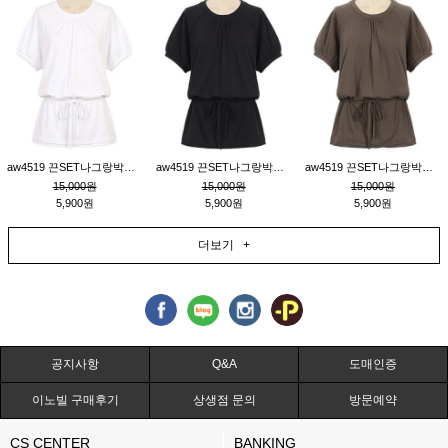
aw4519 끈SET나그랑박시티_크림
aw4519 끈SET나그랑박시티_블랙
aw4519 끈SET나그랑박시티_브라운
15,000원
15,000원
15,000원
5,900원
5,900원
5,900원
더보기 +
공지사항
Q&A
도매인증
이노빌 구매후기
상생점 문의
방문예약
CS CENTER
BANKING