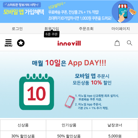
로그인
회원가입
주문조회
마이페이지
6종 쿠폰
신상품
인기상품
낱장코너
30% 할인상품
50% 할인상품
5,000원