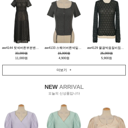
aw4144 뒷넥버튼부분밴딩레이어드비침원피스_블랙
aw4133 스퀘어버튼넥밑단줄잔골지환편티_챠콜
aw4129 물결박음질비침스판티_블랙
33,000원
15,000원
25,000원
11,000원
4,900원
5,900원
더보기 +
NEW
ARRIVAL
오늘의 신상품입니다