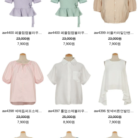
aw4400 페플럼랩블라우스_퍼플
aw4400 페플럼랩블라우스_민트
aw4399 러플카라밑단밴딩블라우스_연살구
23,000원
23,000원
23,000원
7,900원
7,900원
7,900원
aw4398 넥매듭퍼프소매튜닉_핑크
aw4397 롤업소매블라우스_크림
aw4396 뒷넥버튼언발민소매튜닉_크림
23,000원
25,000원
23,000원
7,900원
8,900원
7,900원