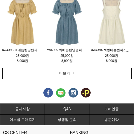
aw4395 넥매듭밴딩원피스_연겨자
aw4395 넥매듭밴딩원피스_블루
aw4394 셔링버튼원피스_연베이지
25,000원
25,000원
25,000원
8,900원
8,900원
8,900원
더보기 +
공지사항
Q&A
도매인증
이노빌 구매후기
상생점 문의
방문예약
CS CENTER
BANKING