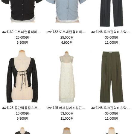
aw4132 도트패턴홀터레이어드St잔골지티_블랙
aw4132 도트패턴홀터레이어드St잔골지티_블루
aw4148 후크핀턱바스락팬츠_챠콜S
25,000원
25,000원
35,000원
6,900원
6,900원
11,000원
aw4125 끝단박음질스트랩오픈환편니트가디건_블랙
aw4145 어깨길이조절끈나시레이스러플원피스_아이보리
aw4148 후크핀턱바스락팬츠_카키M
18,000원
33,000원
35,000원
5,900원
11,000원
11,000원