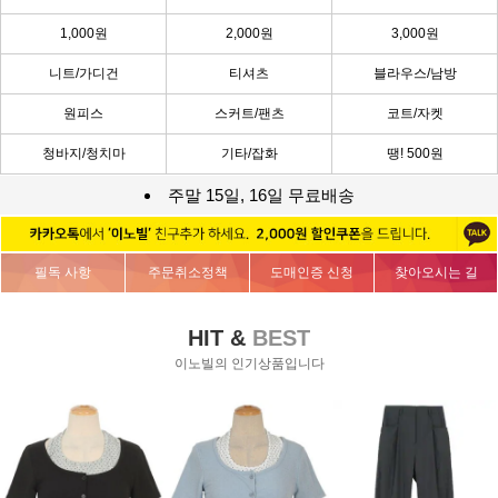
1,000원
2,000원
3,000원
니트/가디건
티셔츠
블라우스/남방
원피스
스커트/팬츠
코트/자켓
청바지/청치마
기타/잡화
땡! 500원
주말 15일, 16일 무료배송
필독 사항
주문취소정책
도매인증 신청
찾아오시는 길
HIT &
BEST
이노빌의 인기상품입니다