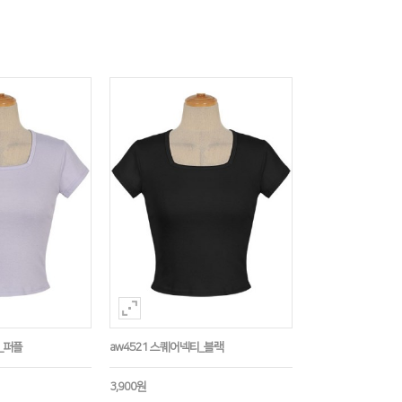
_퍼플
aw4521 스퀘어넥티_블랙
3,900원