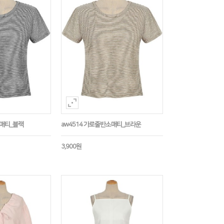
소매티_블랙
aw4514 가로줄반소매티_브라운
3,900원