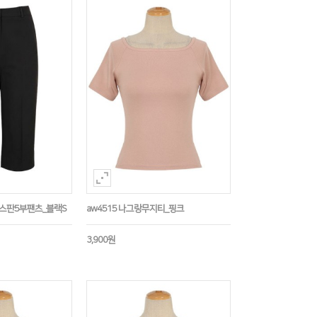
임스판5부팬츠_블랙S
aw4515 나그랑무지티_핑크
3,900원