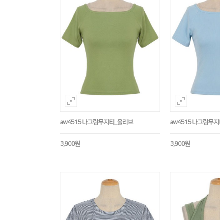
aw4515 나그랑무지티_올리브
aw4515 나그랑무
3,900원
3,900원