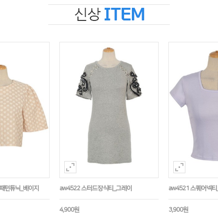
수패턴튜닉_베이지
aw4522 스터드장식티_그레이
aw4521 스퀘어넥티
4,900원
3,900원