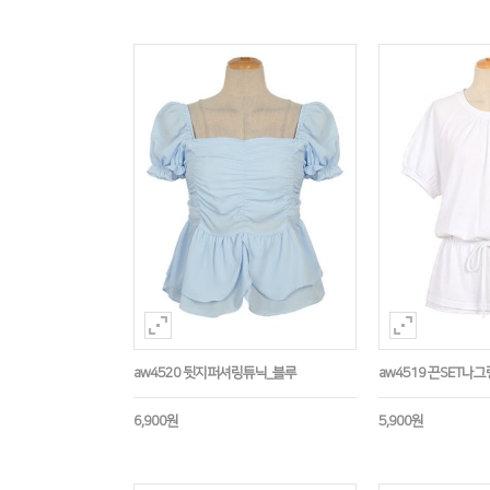
aw4520 뒷지퍼셔링튜닉_블루
aw4519 끈SET나
6,900원
5,900원