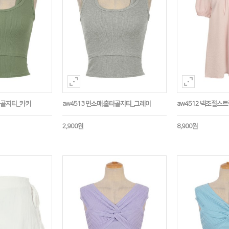
홀터골지티_카키
aw4513 민소매,홀터골지티_그레이
aw4512 넥조절스
2,900원
8,900원