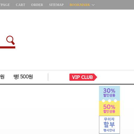
YPAGE
CART
ORDER
SITEMAP
BOOKMARK
0원
땡! 500원