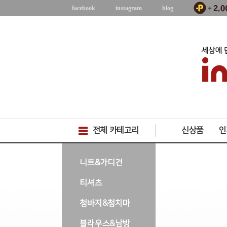
facebook
instagram
blog
전체 카테고리
신상품
인
-->
니트&가디건
티셔츠
청바지&청치마
블라우스&남방