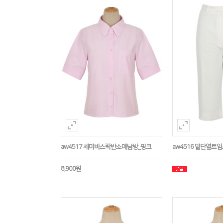
aw4517 세미바스락반소매남방_핑크
aw4516 밑단옆트
8,900원