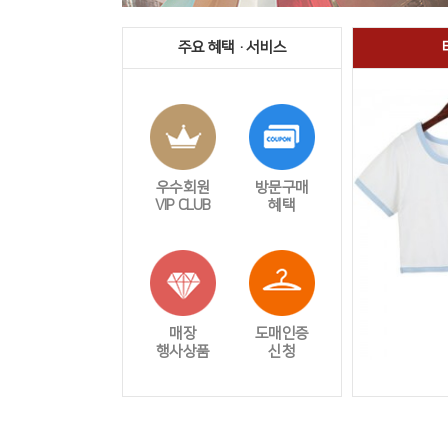
주요 혜택 · 서비스
우수회원
방문구매
VIP CLUB
혜택
매장
도매인증
행사상품
신청