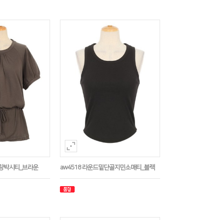
나그랑박시티_브라운
aw4518 라운드밑단골지민소매티_블랙