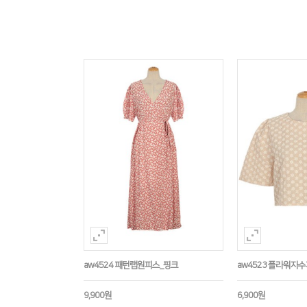
aw4524 패턴랩원피스_핑크
aw4523 플라워자
9,900원
6,900원