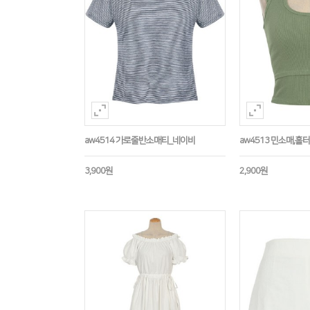
aw4514 가로줄반소매티_네이비
aw4513 민소매,
3,900원
2,900원