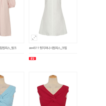
트링원피스_핑크
aw4511 뒷지퍼나시원피스_크림