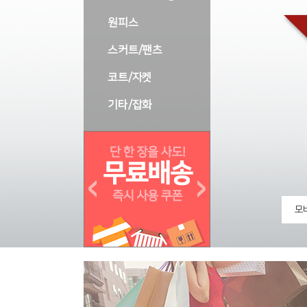
원피스
스커트/팬츠
코트/자켓
기타/잡화
모바