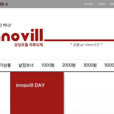
LOGIN
JOIN
M
* 주문취소 제한 *
* 상품up-date시간 *
기상품
낱장코너
1000원
2000원
3000원
500