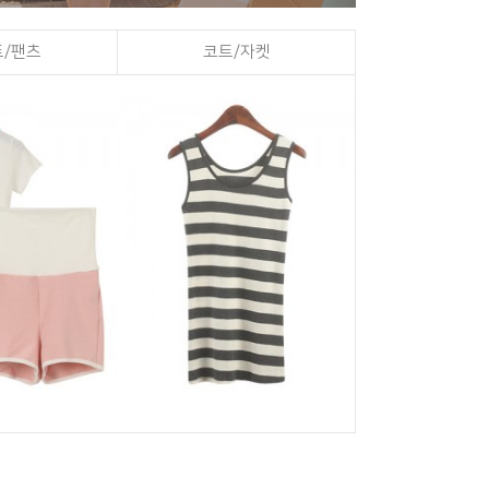
/팬츠
코트/자켓