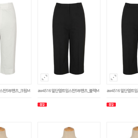
임스판5부팬츠_크림M
aw4516 밑단옆트임스판5부팬츠_블랙M
aw4516 밑단옆트