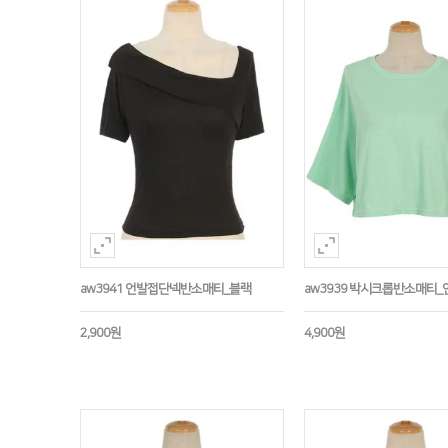
aw3941 언발접단넥반소매티_블랙
aw3939 박시크롭반소매티_
2,900원
4,900원