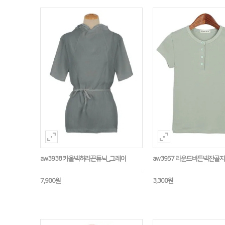
aw3938 카울넥허리끈튜닉_그레이
aw3957 라운드버튼넥잔골
7,900원
3,300원