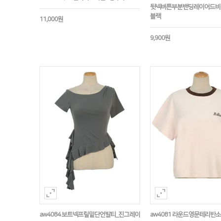
뒷넥버튼부분밴딩레이어드비
블랙
11,000원
9,900원
aw4084 보트넥프릴밑단언발티_진그레이
aw4081 라운드영문테리반