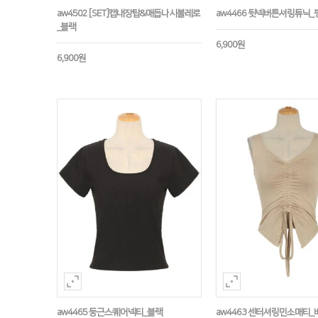
aw4502 [SET]캡내장탑&매듭나시볼레로
aw4466 뒷넥버튼셔링튜닉_
_블랙
6,900원
6,900원
aw4465 둥근스퀘어넥티_블랙
aw4463 센터셔링민소매티_