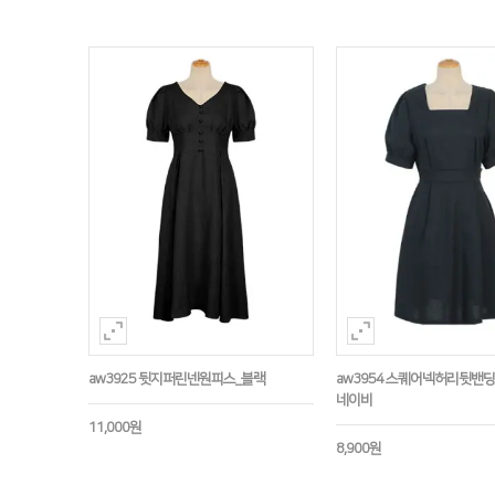
aw3925 뒷지퍼린넨원피스_블랙
aw3954 스퀘어넥허리뒷밴
네이비
11,000원
8,900원