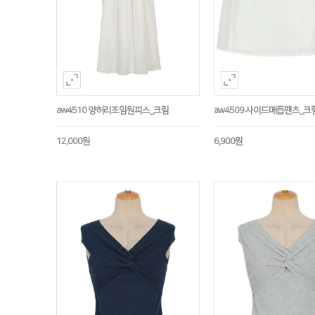
aw4510 양허리조임원피스_크림
aw4509 사이드매듭팬츠_크
12,000원
6,900원