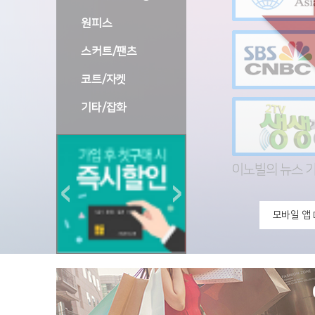
원피스
스커트/팬츠
코트/자켓
기타/잡화
모바일 앱 