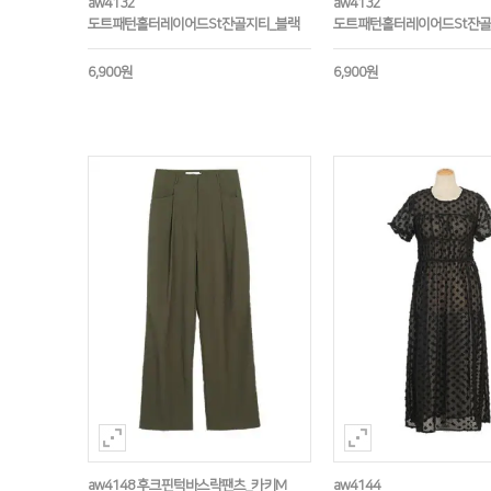
aw4132
aw4132
도트패턴홀터레이어드St잔골지티_블랙
도트패턴홀터레이어드St잔골
6,900원
6,900원
aw4148 후크핀턱바스락팬츠_카키M
aw4144