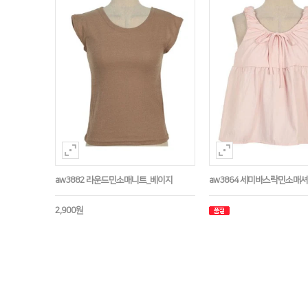
aw3882 라운드민소매니트_베이지
aw3864 세미바스락민소매
2,900원