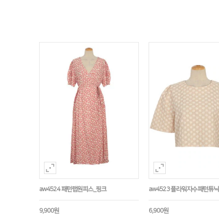
aw4524 패턴랩원피스_핑크
aw4523 플라워자수패턴튜
9,900원
6,900원