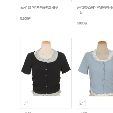
aw4192 허리밴딩숏팬츠_블루
aw4205 스퀘어넥밑단밴딩
크림
5,900원
6,900원