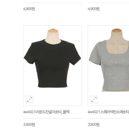
4,900원
4,900원
aw4023 라운드잔골지숏티_블랙
aw4021 스퀘어넥반소매숏
3,900원
3,900원