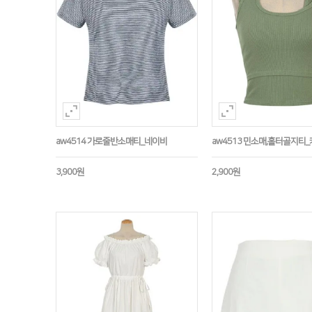
aw4514 가로줄반소매티_네이비
aw4513 민소매,홀터골지티
3,900원
2,900원