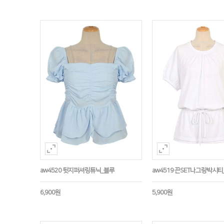
aw4520 뒷지퍼셔링튜닉_블루
aw4519 끈SET나그랑박시티
6,900원
5,900원