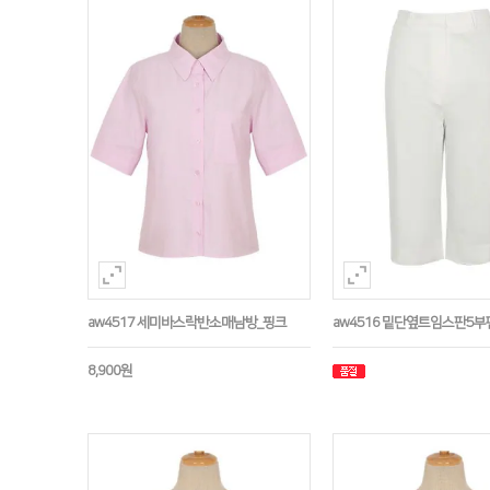
aw4517 세미바스락반소매남방_핑크
aw4516 밑단옆트임스판5
8,900원