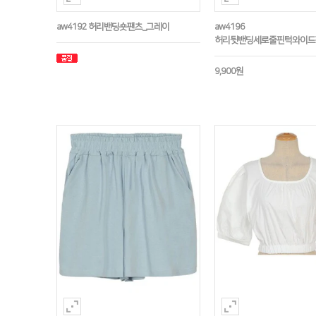
aw4192 허리밴딩숏팬츠_그레이
aw4196
허리뒷밴딩세로줄핀턱와이드
9,900원