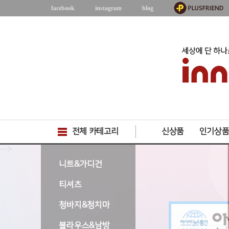
facebook
instagram
blog
전체 카테고리
신상품
인기상
-->
니트&가디건
티셔츠
청바지&청치마
블라우스&남방