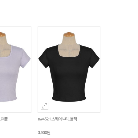
_퍼플
aw4521 스퀘어넥티_블랙
3,900원