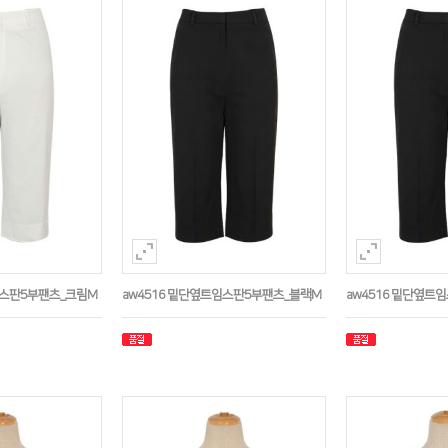
임스판5부팬츠_크림M
aw4516 밑단옆트임스판5부팬츠_블랙M
aw4516 밑단옆트