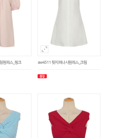
트링원피스_핑크
aw4511 뒷지퍼나시원피스_크림