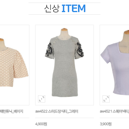
수패턴튜닉_베이지
aw4522 스터드장식티_그레이
aw4521 스퀘어넥티
4,900원
3,900원