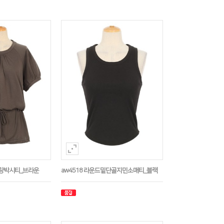
나그랑박시티_브라운
aw4518 라운드밑단골지민소매티_블랙