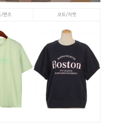
/팬츠
코트/자켓