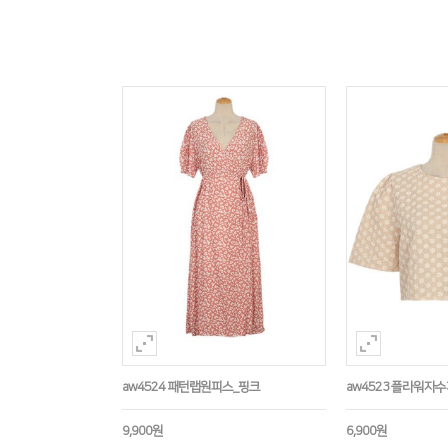
aw4524 패턴랩원피스_핑크
aw4523 플라워자
9,900원
6,900원