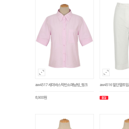
aw4517 세미바스락반소매남방_핑크
aw4516 밑단옆트
8,900원