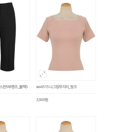
임스판5부팬츠_블랙S
aw4515 나그랑무지티_핑크
3,900원