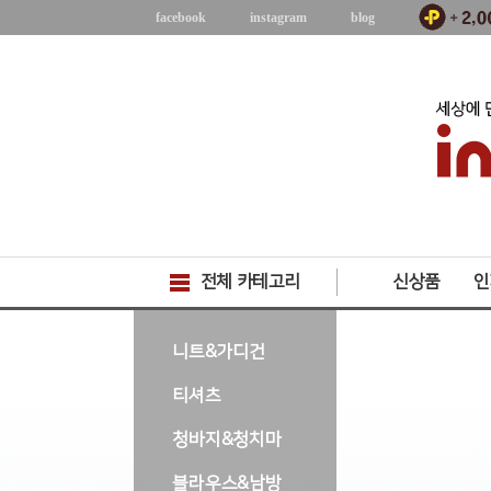
facebook
instagram
blog
전체 카테고리
신상품
인
-->
니트&가디건
티셔츠
청바지&청치마
블라우스&남방