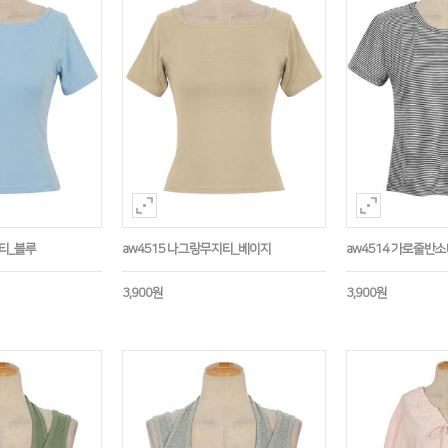
지티_블루
aw4515 나그랑무지티_베이지
aw4514 가로줄반
3,900원
3,900원