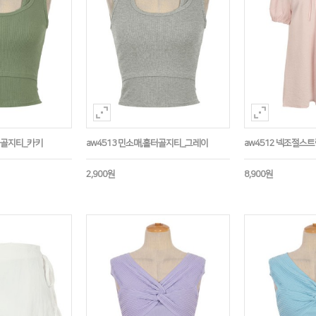
홀터골지티_카키
aw4513 민소매,홀터골지티_그레이
aw4512 넥조절스
2,900원
8,900원