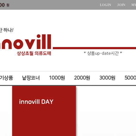
LOGIN
JOIN
M
* 주문취소 제한 *
* 상품up-date시간 *
기상품
낱장코너
1000원
2000원
3000원
500