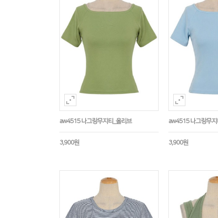
aw4515 나그랑무지티_올리브
aw4515 나그랑무
3,900원
3,900원