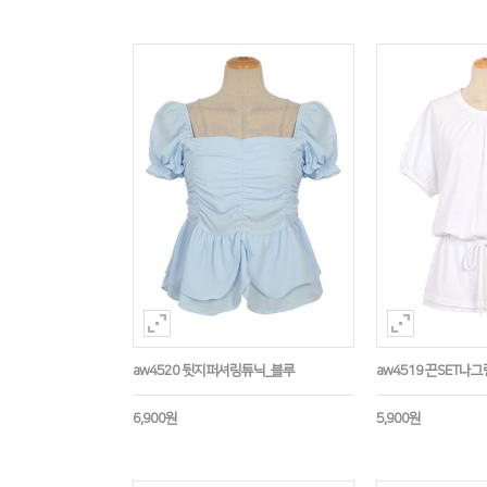
aw4520 뒷지퍼셔링튜닉_블루
aw4519 끈SET나
6,900원
5,900원