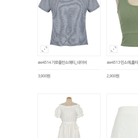
aw4514 가로줄반소매티_네이비
aw4513 민소매,
3,900원
2,900원