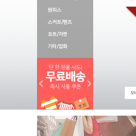
원피스
스커트/팬츠
코트/자켓
기타/잡화
모바