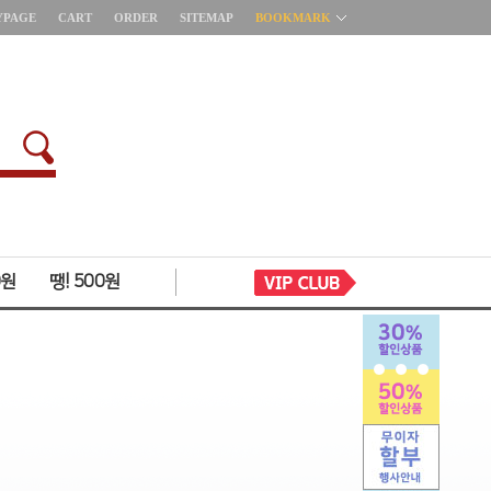
YPAGE
CART
ORDER
SITEMAP
BOOKMARK
0원
땡! 500원