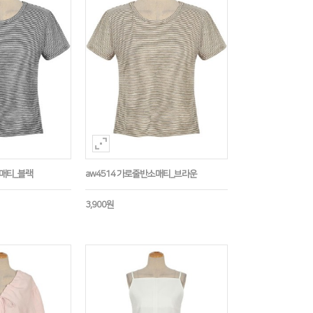
소매티_블랙
aw4514 가로줄반소매티_브라운
3,900원