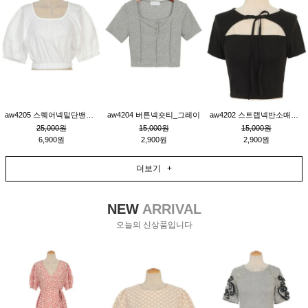
aw4205 스퀘어넥밑단밴딩숏블라우스_크림
aw4204 버튼넥숏티_그레이
aw4202 스트랩넥반소매숏티_블랙
25,000원
15,000원
15,000원
6,900원
2,900원
2,900원
더보기 +
NEW
ARRIVAL
오늘의 신상품입니다