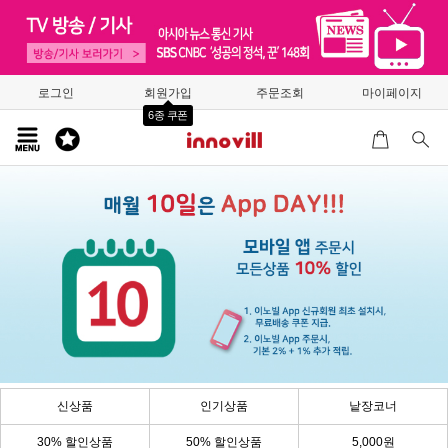
로그인
회원가입
주문조회
마이페이지
6종 쿠폰
신상품
인기상품
낱장코너
30% 할인상품
50% 할인상품
5,000원