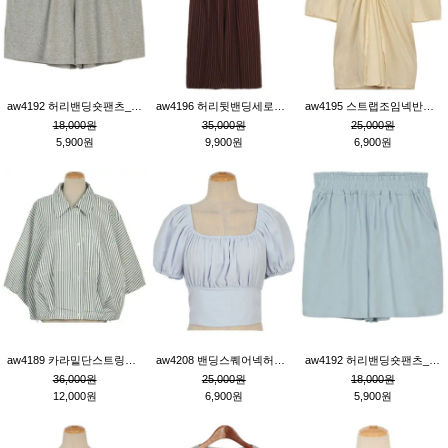
aw4192 허리밴딩숏팬츠_그레이
aw4196 허리뒷밴딩세로줄핀턱와이드팬츠_브라운
aw4195 스트랩조임넥반소매블라우스_연베이지
18,000원
35,000원
25,000원
5,900원
9,900원
6,900원
aw4189 카라밑단스트링세로줄오버핏블라우스_크림
aw4208 밴딩스퀘어넥허리뒷트임블라우스_블루
aw4192 허리밴딩숏팬츠_블루
36,000원
25,000원
18,000원
12,000원
6,900원
5,900원