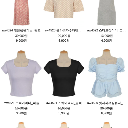
aw4524 패턴랩원피스_핑크
aw4523 플라워자수패턴튜닉_베이지
aw4522 스터드장식티_그레이
30,000원
20,000원
13,000원
9,900원
6,900원
4,900원
aw4521 스퀘어넥티_퍼플
aw4521 스퀘어넥티_블랙
aw4520 뒷지퍼셔링튜닉_블루
10,000원
10,000원
20,000원
3,900원
3,900원
6,900원