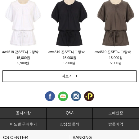
aw4519 끈SET나그랑박시티_크림
aw4519 끈SET나그랑박시티_블랙
aw4519 끈SET나그랑박시티_브라운
15,000원
15,000원
15,000원
5,900원
5,900원
5,900원
더보기 +
공지사항
Q&A
도매인증
이노빌 구매후기
상생점 문의
방문예약
CS CENTER
BANKING