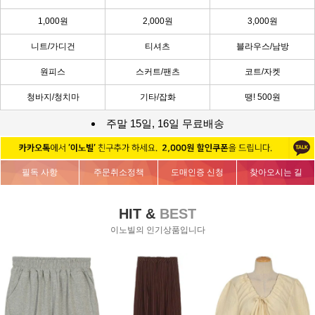
1,000원
2,000원
3,000원
니트/가디건
티셔츠
블라우스/남방
원피스
스커트/팬츠
코트/자켓
청바지/청치마
기타/잡화
땡! 500원
주말 15일, 16일 무료배송
필독 사항
주문취소정책
도매인증 신청
찾아오시는 길
HIT &
BEST
이노빌의 인기상품입니다