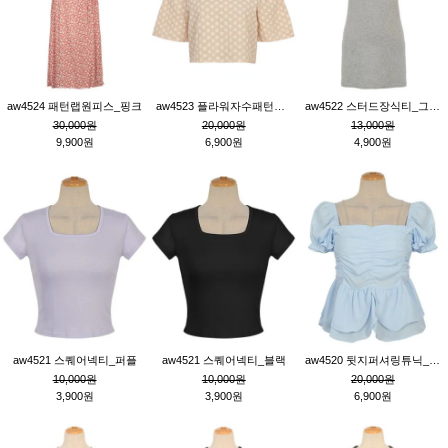
aw4524 패턴랩원피스_핑크
aw4523 플라워자수패턴튜닉_베이지
aw4522 스터드장식티_그레이
30,000원
20,000원
13,000원
9,900원
6,900원
4,900원
aw4521 스퀘어넥티_퍼플
aw4521 스퀘어넥티_블랙
aw4520 뒷지퍼셔링튜닉_블루
10,000원
10,000원
20,000원
3,900원
3,900원
6,900원