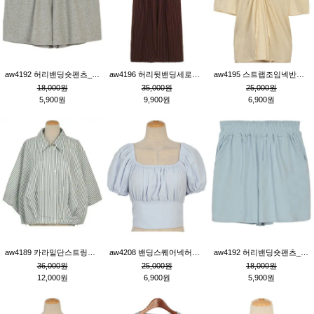
aw4192 허리밴딩숏팬츠_그레이
aw4196 허리뒷밴딩세로줄핀턱와이드팬츠_브라운
aw4195 스트랩조임넥반소매블라우스_연베이지
18,000원
35,000원
25,000원
5,900원
9,900원
6,900원
aw4189 카라밑단스트링세로줄오버핏블라우스_크림
aw4208 밴딩스퀘어넥허리뒷트임블라우스_블루
aw4192 허리밴딩숏팬츠_블루
36,000원
25,000원
18,000원
12,000원
6,900원
5,900원