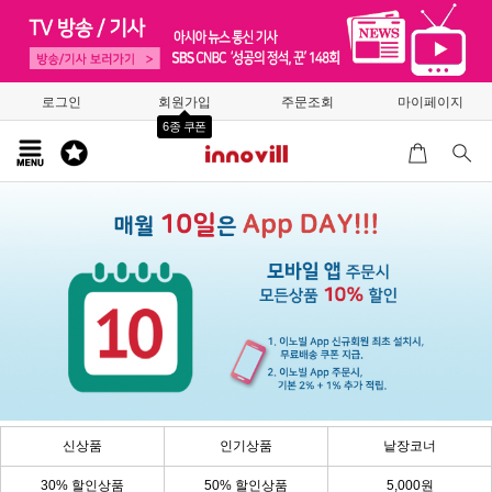
로그인
회원가입
주문조회
마이페이지
6종 쿠폰
신상품
인기상품
낱장코너
30% 할인상품
50% 할인상품
5,000원