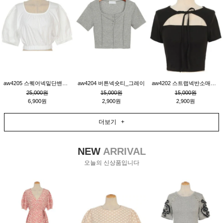
aw4205 스퀘어넥밑단밴딩숏블라우스_크림
aw4204 버튼넥숏티_그레이
aw4202 스트랩넥반소매숏티_블랙
25,000원
15,000원
15,000원
6,900원
2,900원
2,900원
더보기 +
NEW
ARRIVAL
오늘의 신상품입니다