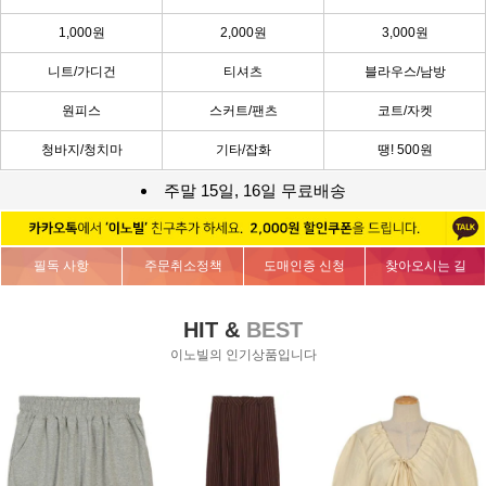
1,000원
2,000원
3,000원
니트/가디건
티셔츠
블라우스/남방
원피스
스커트/팬츠
코트/자켓
청바지/청치마
기타/잡화
땡! 500원
주말 15일, 16일 무료배송
필독 사항
주문취소정책
도매인증 신청
찾아오시는 길
HIT &
BEST
이노빌의 인기상품입니다