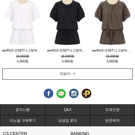
aw4519 끈SET나그랑박시티_크림
aw4519 끈SET나그랑박시티_블랙
aw4519 끈SET나그랑박시티_브라운
15,000원
15,000원
15,000원
5,900원
5,900원
5,900원
더보기 +
공지사항
Q&A
도매인증
이노빌 구매후기
상생점 문의
방문예약
CS CENTER
BANKING