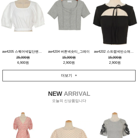
aw4205 스퀘어넥밑단밴딩숏블라우스_크림
aw4204 버튼넥숏티_그레이
aw4202 스트랩넥반소매숏티_블랙
25,000원
15,000원
15,000원
6,900원
2,900원
2,900원
더보기 +
NEW
ARRIVAL
오늘의 신상품입니다