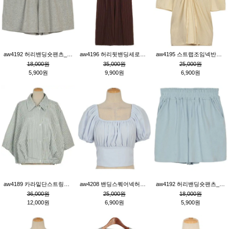
aw4192 허리밴딩숏팬츠_그레이
aw4196 허리뒷밴딩세로줄핀턱와이드팬츠_브라운
aw4195 스트랩조임넥반소매블라우스_연베이지
18,000원
35,000원
25,000원
5,900원
9,900원
6,900원
aw4189 카라밑단스트링세로줄오버핏블라우스_크림
aw4208 밴딩스퀘어넥허리뒷트임블라우스_블루
aw4192 허리밴딩숏팬츠_블루
36,000원
25,000원
18,000원
12,000원
6,900원
5,900원