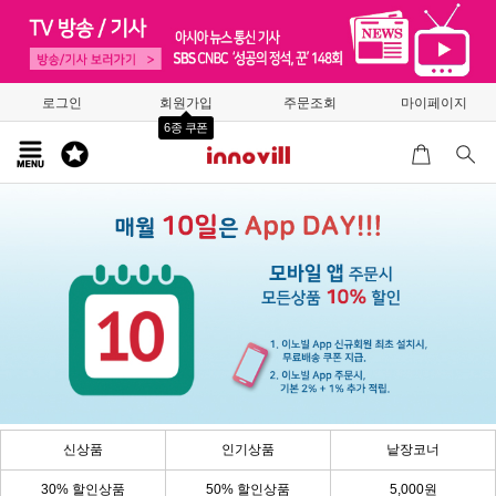
로그인
회원가입
주문조회
마이페이지
6종 쿠폰
신상품
인기상품
낱장코너
30% 할인상품
50% 할인상품
5,000원