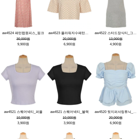
aw4524 패턴랩원피스_핑크
aw4523 플라워자수패턴튜닉_베이지
aw4522 스터드장식티_그레이
30,000원
20,000원
13,000원
9,900원
6,900원
4,900원
aw4521 스퀘어넥티_퍼플
aw4521 스퀘어넥티_블랙
aw4520 뒷지퍼셔링튜닉_블루
10,000원
10,000원
20,000원
3,900원
3,900원
6,900원