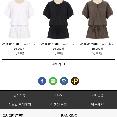
aw4519 끈SET나그랑박시티_크림
aw4519 끈SET나그랑박시티_블랙
aw4519 끈SET나그랑박시티_브라운
15,000원
15,000원
15,000원
5,900원
5,900원
5,900원
더보기 +
공지사항
Q&A
도매인증
이노빌 구매후기
상생점 문의
방문예약
CS CENTER
BANKING