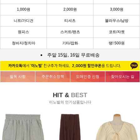
1,000원
2,000원
3,000원
니트/가디건
티셔츠
블라우스/남방
원피스
스커트/팬츠
코트/자켓
청바지/청치마
기타/잡화
땡! 500원
주말 15일, 16일 무료배송
필독 사항
주문취소정책
도매인증 신청
찾아오시는 길
HIT &
BEST
이노빌의 인기상품입니다