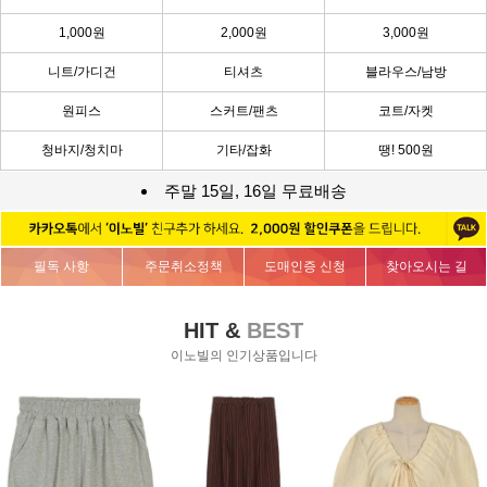
1,000원
2,000원
3,000원
니트/가디건
티셔츠
블라우스/남방
원피스
스커트/팬츠
코트/자켓
청바지/청치마
기타/잡화
땡! 500원
주말 15일, 16일 무료배송
필독 사항
주문취소정책
도매인증 신청
찾아오시는 길
HIT &
BEST
이노빌의 인기상품입니다