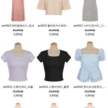
aw4524 패턴랩원피스_핑크
aw4523 플라워자수패턴튜닉_베이지
aw4522 스터드장식티_그레이
30,000원
20,000원
13,000원
9,900원
6,900원
4,900원
aw4521 스퀘어넥티_퍼플
aw4521 스퀘어넥티_블랙
aw4520 뒷지퍼셔링튜닉_블루
10,000원
10,000원
20,000원
3,900원
3,900원
6,900원