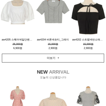
aw4205 스퀘어넥밑단밴딩숏블라우스_크림
aw4204 버튼넥숏티_그레이
aw4202 스트랩넥반소매숏티_블랙
25,000원
15,000원
15,000원
6,900원
2,900원
2,900원
더보기 +
NEW
ARRIVAL
오늘의 신상품입니다