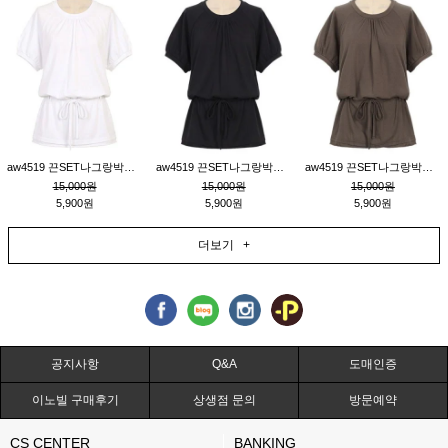
aw4519 끈SET나그랑박시티_크림
aw4519 끈SET나그랑박시티_블랙
aw4519 끈SET나그랑박시티_브라운
15,000원
15,000원
15,000원
5,900원
5,900원
5,900원
더보기 +
공지사항
Q&A
도매인증
이노빌 구매후기
상생점 문의
방문예약
CS CENTER
BANKING