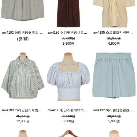
aw4192 허리밴딩숏팬츠_그레이
aw4196 허리뒷밴딩세로줄핀턱와이드팬츠_브라운
aw4195 스트랩조임넥반소매블라우스_연베이지
(품절)
35,000원
25,000원
9,900원
6,900원
aw4189 카라밑단스트링세로줄오버핏블라우스_크림
aw4208 밴딩스퀘어넥허리뒷트임블라우스_블루
aw4192 허리밴딩숏팬츠_블루
36,000원
25,000원
18,000원
12,000원
6,900원
5,900원