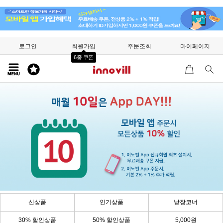
로그인
회원가입
주문조회
마이페이지
6종 쿠폰
신상품
인기상품
낱장코너
30% 할인상품
50% 할인상품
5,000원