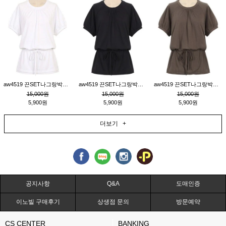
aw4519 끈SET나그랑박시티_크림
aw4519 끈SET나그랑박시티_블랙
aw4519 끈SET나그랑박시티_브라운
15,000원
15,000원
15,000원
5,900원
5,900원
5,900원
더보기 +
공지사항
Q&A
도매인증
이노빌 구매후기
상생점 문의
방문예약
CS CENTER
BANKING