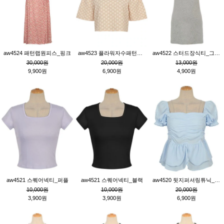
aw4524 패턴랩원피스_핑크
aw4523 플라워자수패턴튜닉_베이지
aw4522 스터드장식티_그레이
30,000원
20,000원
13,000원
9,900원
6,900원
4,900원
aw4521 스퀘어넥티_퍼플
aw4521 스퀘어넥티_블랙
aw4520 뒷지퍼셔링튜닉_블루
10,000원
10,000원
20,000원
3,900원
3,900원
6,900원