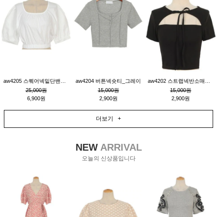
aw4205 스퀘어넥밑단밴딩숏블라우스_크림
aw4204 버튼넥숏티_그레이
aw4202 스트랩넥반소매숏티_블랙
25,000원
15,000원
15,000원
6,900원
2,900원
2,900원
더보기 +
NEW
ARRIVAL
오늘의 신상품입니다