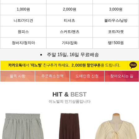
1,000원
2,000원
3,000원
니트/가디건
티셔츠
블라우스/남방
원피스
스커트/팬츠
코트/자켓
청바지/청치마
기타/잡화
땡! 500원
주말 15일, 16일 무료배송
필독 사항
주문취소정책
도매인증 신청
찾아오시는 길
HIT &
BEST
이노빌의 인기상품입니다