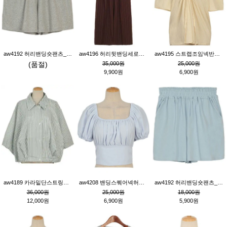
aw4192 허리밴딩숏팬츠_그레이
aw4196 허리뒷밴딩세로줄핀턱와이드팬츠_브라운
aw4195 스트랩조임넥반소매블라우스_연베이지
(품절)
35,000원
25,000원
9,900원
6,900원
aw4189 카라밑단스트링세로줄오버핏블라우스_크림
aw4208 밴딩스퀘어넥허리뒷트임블라우스_블루
aw4192 허리밴딩숏팬츠_블루
36,000원
25,000원
18,000원
12,000원
6,900원
5,900원