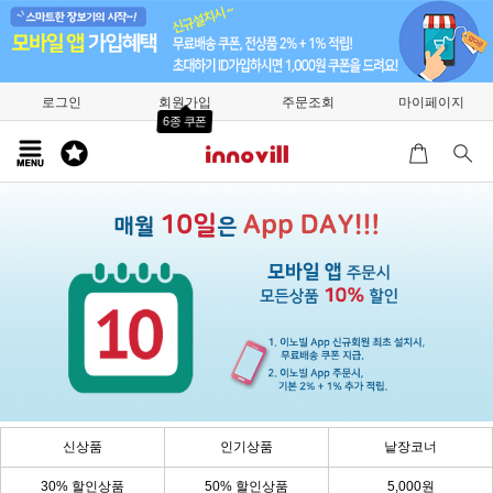
로그인
회원가입
주문조회
마이페이지
6종 쿠폰
신상품
인기상품
낱장코너
30% 할인상품
50% 할인상품
5,000원