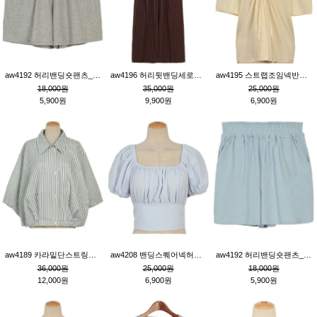
aw4192 허리밴딩숏팬츠_그레이
aw4196 허리뒷밴딩세로줄핀턱와이드팬츠_브라운
aw4195 스트랩조임넥반소매블라우스_연베이지
18,000원
35,000원
25,000원
5,900원
9,900원
6,900원
aw4189 카라밑단스트링세로줄오버핏블라우스_크림
aw4208 밴딩스퀘어넥허리뒷트임블라우스_블루
aw4192 허리밴딩숏팬츠_블루
36,000원
25,000원
18,000원
12,000원
6,900원
5,900원