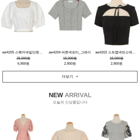
aw4205 스퀘어넥밑단밴딩숏블라우스_크림
aw4204 버튼넥숏티_그레이
aw4202 스트랩넥반소매숏티_블랙
25,000원
15,000원
15,000원
6,900원
2,900원
2,900원
더보기 +
NEW
ARRIVAL
오늘의 신상품입니다