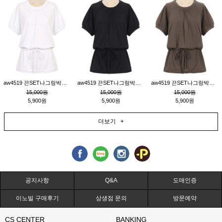
aw4519 끈SET나그랑박시티_크림
aw4519 끈SET나그랑박시티_블랙
aw4519 끈SET나그랑박시티_브라운
15,000원
15,000원
15,000원
5,900원
5,900원
5,900원
더보기 +
공지사항
Q&A
도매인증
이노빌 구매후기
상생점 문의
방문예약
CS CENTER
BANKING