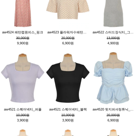
aw4524 패턴랩원피스_핑크
aw4523 플라워자수패턴튜닉_베이지
aw4522 스터드장식티_그레이
30,000원
20,000원
13,000원
9,900원
6,900원
4,900원
aw4521 스퀘어넥티_퍼플
aw4521 스퀘어넥티_블랙
aw4520 뒷지퍼셔링튜닉_블루
10,000원
10,000원
20,000원
3,900원
3,900원
6,900원