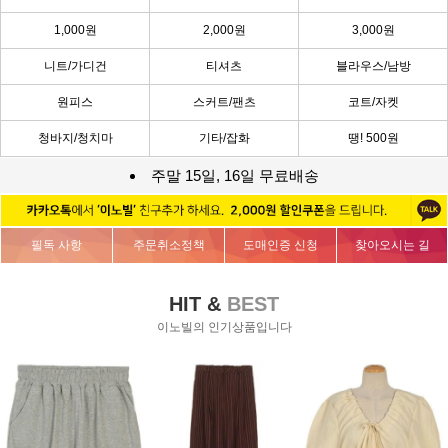
1,000원
2,000원
3,000원
니트/가디건
티셔츠
블라우스/남방
원피스
스커트/팬츠
코트/자켓
청바지/청치마
기타/잡화
땡! 500원
주말 15일, 16일 무료배송
필독 사항
주문취소정책
도매인증 신청
찾아오시는 길
HIT &
BEST
이노빌의 인기상품입니다