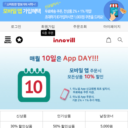
로그인
회원가입
주문조회
마이페이지
6종 쿠폰
신상품
인기상품
낱장코너
30% 할인상품
50% 할인상품
5,000원