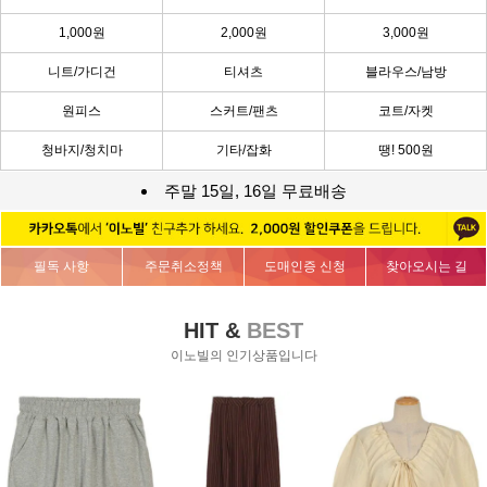
1,000원
2,000원
3,000원
니트/가디건
티셔츠
블라우스/남방
원피스
스커트/팬츠
코트/자켓
청바지/청치마
기타/잡화
땡! 500원
주말 15일, 16일 무료배송
필독 사항
주문취소정책
도매인증 신청
찾아오시는 길
HIT &
BEST
이노빌의 인기상품입니다