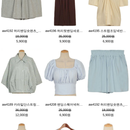
aw4192 허리밴딩숏팬츠_그레이
aw4196 허리뒷밴딩세로줄핀턱와이드팬츠_브라운
aw4195 스트랩조임넥반소매블라우스_연베이지
18,000원
35,000원
25,000원
5,900원
9,900원
6,900원
aw4189 카라밑단스트링세로줄오버핏블라우스_크림
aw4208 밴딩스퀘어넥허리뒷트임블라우스_블루
aw4192 허리밴딩숏팬츠_블루
36,000원
25,000원
18,000원
12,000원
6,900원
5,900원