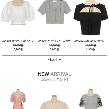
aw4205 스퀘어넥밑단밴딩숏블라우스_크림
aw4204 버튼넥숏티_그레이
aw4202 스트랩넥반소매숏티_블랙
25,000원
15,000원
15,000원
6,900원
2,900원
2,900원
더보기 +
NEW
ARRIVAL
오늘의 신상품입니다