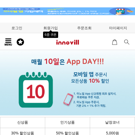
로그인
회원가입
주문조회
마이페이지
6종 쿠폰
신상품
인기상품
낱장코너
30% 할인상품
50% 할인상품
5,000원