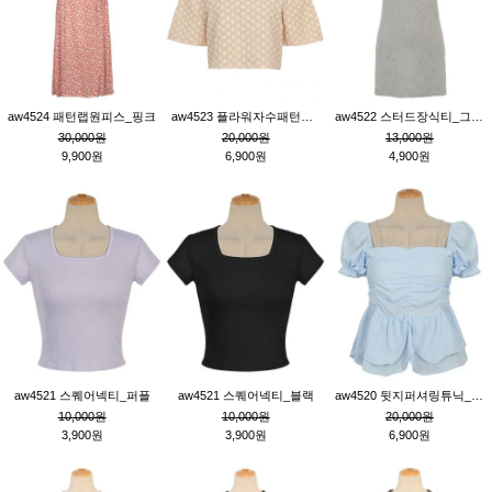
aw4524 패턴랩원피스_핑크
aw4523 플라워자수패턴튜닉_베이지
aw4522 스터드장식티_그레이
30,000원
20,000원
13,000원
9,900원
6,900원
4,900원
aw4521 스퀘어넥티_퍼플
aw4521 스퀘어넥티_블랙
aw4520 뒷지퍼셔링튜닉_블루
10,000원
10,000원
20,000원
3,900원
3,900원
6,900원