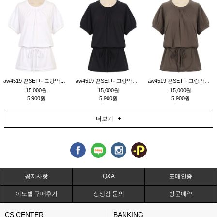
aw4519 끈SET나그랑박시티_크림
aw4519 끈SET나그랑박시티_블랙
aw4519 끈SET나그랑박시티_브라운
15,000원
15,000원
15,000원
5,900원
5,900원
5,900원
더보기 +
공지사항
Q&A
도매인증
이노빌 구매후기
상생점 문의
방문예약
CS CENTER
BANKING