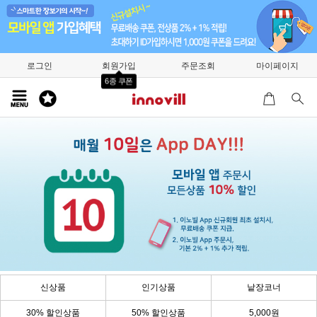
로그인
회원가입
주문조회
마이페이지
6종 쿠폰
신상품
인기상품
낱장코너
30% 할인상품
50% 할인상품
5,000원