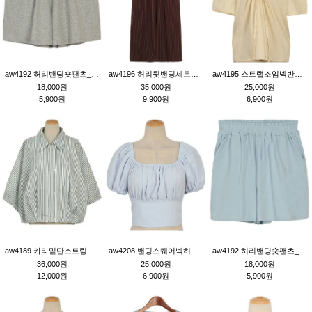
aw4192 허리밴딩숏팬츠_그레이
aw4196 허리뒷밴딩세로줄핀턱와이드팬츠_브라운
aw4195 스트랩조임넥반소매블라우스_연베이지
18,000원
35,000원
25,000원
5,900원
9,900원
6,900원
aw4189 카라밑단스트링세로줄오버핏블라우스_크림
aw4208 밴딩스퀘어넥허리뒷트임블라우스_블루
aw4192 허리밴딩숏팬츠_블루
36,000원
25,000원
18,000원
12,000원
6,900원
5,900원