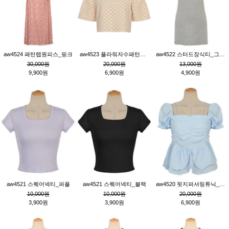
aw4524 패턴랩원피스_핑크
aw4523 플라워자수패턴튜닉_베이지
aw4522 스터드장식티_그레이
30,000원
20,000원
13,000원
9,900원
6,900원
4,900원
aw4521 스퀘어넥티_퍼플
aw4521 스퀘어넥티_블랙
aw4520 뒷지퍼셔링튜닉_블루
10,000원
10,000원
20,000원
3,900원
3,900원
6,900원