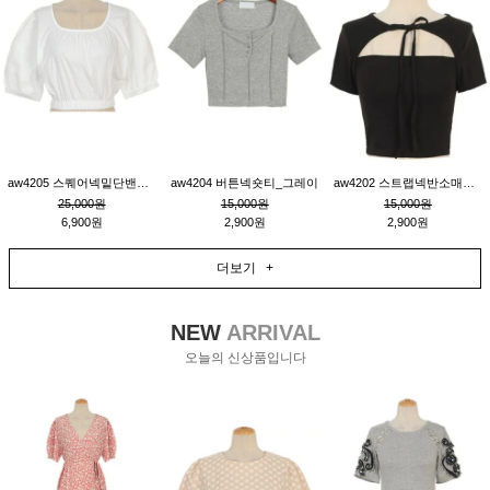
aw4205 스퀘어넥밑단밴딩숏블라우스_크림
aw4204 버튼넥숏티_그레이
aw4202 스트랩넥반소매숏티_블랙
25,000원
15,000원
15,000원
6,900원
2,900원
2,900원
더보기 +
NEW
ARRIVAL
오늘의 신상품입니다