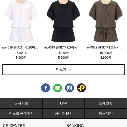
aw4519 끈SET나그랑박시티_크림
aw4519 끈SET나그랑박시티_블랙
aw4519 끈SET나그랑박시티_브라운
15,000원
15,000원
15,000원
5,900원
5,900원
5,900원
더보기 +
공지사항
Q&A
도매인증
이노빌 구매후기
상생점 문의
방문예약
CS CENTER
BANKING