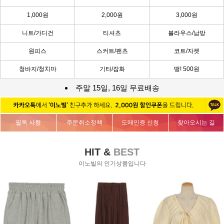
1,000원
2,000원
3,000원
니트/가디건
티셔츠
블라우스/남방
원피스
스커트/팬츠
코트/자켓
청바지/청치마
기타/잡화
땡! 500원
주말 15일, 16일 무료배송
필독 사항
주문취소정책
도매인증 신청
찾아오시는 길
HIT &
BEST
이노빌의 인기상품입니다