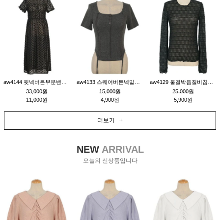
aw4144 뒷넥버튼부분밴딩레이어드비침원피스_블랙
aw4133 스퀘어버튼넥밑단줄잔골지환편티_챠콜
aw4129 물결박음질비침스판티_블랙
33,000원
15,000원
25,000원
11,000원
4,900원
5,900원
더보기 +
NEW
ARRIVAL
오늘의 신상품입니다