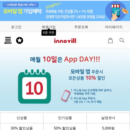
로그인
회원가입
주문조회
마이페이지
6종 쿠폰
신상품
인기상품
낱장코너
30% 할인상품
50% 할인상품
5,000원