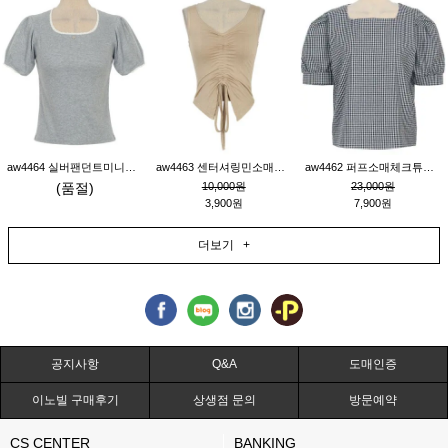
aw4464 실버팬던트미니레이스티_그레이
aw4463 센터셔링민소매티_베이지
aw4462 퍼프소매체크튜닉_네이비
(품절)
10,000원
23,000원
3,900원
7,900원
더보기 +
공지사항
Q&A
도매인증
이노빌 구매후기
상생점 문의
방문예약
CS CENTER
BANKING