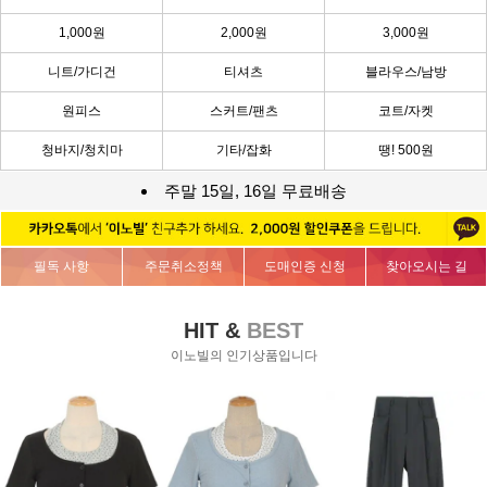
1,000원
2,000원
3,000원
니트/가디건
티셔츠
블라우스/남방
원피스
스커트/팬츠
코트/자켓
청바지/청치마
기타/잡화
땡! 500원
주말 15일, 16일 무료배송
필독 사항
주문취소정책
도매인증 신청
찾아오시는 길
HIT &
BEST
이노빌의 인기상품입니다