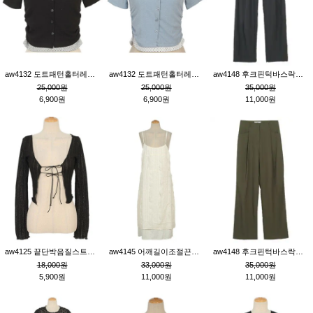
aw4132 도트패턴홀터레이어드St잔골지티_블랙
aw4132 도트패턴홀터레이어드St잔골지티_블루
aw4148 후크핀턱바스락팬츠_챠콜S
25,000원
25,000원
35,000원
6,900원
6,900원
11,000원
aw4125 끝단박음질스트랩오픈환편니트가디건_블랙
aw4145 어깨길이조절끈나시레이스러플원피스_아이보리
aw4148 후크핀턱바스락팬츠_카키M
18,000원
33,000원
35,000원
5,900원
11,000원
11,000원