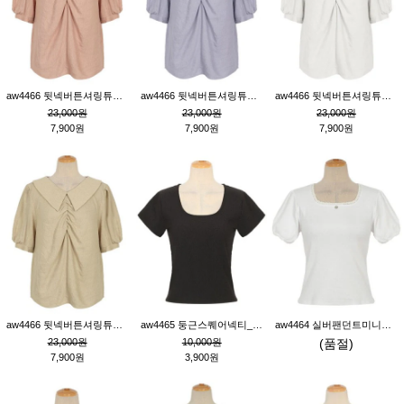
aw4466 뒷넥버튼셔링튜닉_핑크
aw4466 뒷넥버튼셔링튜닉_퍼플
aw4466 뒷넥버튼셔링튜닉_크림
23,000원
23,000원
23,000원
7,900원
7,900원
7,900원
aw4466 뒷넥버튼셔링튜닉_베이지
aw4465 둥근스퀘어넥티_블랙
aw4464 실버팬던트미니레이스티_크림
23,000원
10,000원
(품절)
7,900원
3,900원