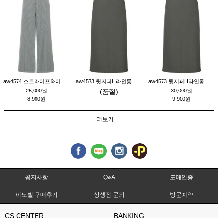
aw4574 스트라이프와이드팬츠_챠콜M
aw4573 뒷지퍼H라인롱스커트_연고동M
aw4573 뒷지퍼H라인롱스커트_연고동S
25,000원
(품절)
30,000원
8,900원
9,900원
더보기 +
공지사항
Q&A
도매인증
이노빌 구매후기
상생점 문의
방문예약
CS CENTER
BANKING