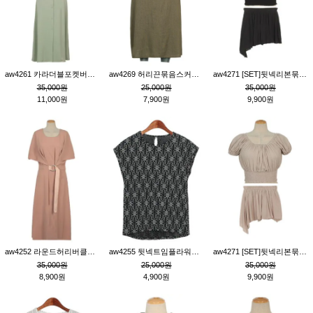
aw4261 카라더블포켓버튼원피스_카키
aw4269 허리끈묶음스커트_카키
aw4271 [SET]뒷넥리본묶음부분밴딩숏블라우스&허리밴딩스커트팬츠_블랙
35,000원
25,000원
35,000원
11,000원
7,900원
9,900원
aw4252 라운드허리버클원피스_핑크
aw4255 뒷넥트임플라워패턴티_블랙
aw4271 [SET]뒷넥리본묶음부분밴딩숏블라우스&허리밴딩스커트팬츠_베이지
35,000원
25,000원
35,000원
8,900원
4,900원
9,900원