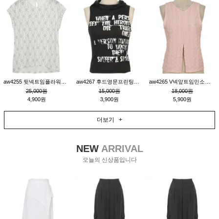
aw4255 뒷넥트임플라워패턴티_크림
aw4267 후드영문프린팅민소매티_블랙
aw4265 V넥앞트임민소매티블라우스_핑크
25,000원
15,000원
18,000원
4,900원
3,900원
5,900원
더보기 +
NEW
ARRIVAL
오늘의 신상품입니다