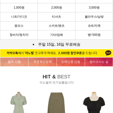
1,000원
2,000원
3,000원
니트/가디건
티셔츠
블라우스/남방
원피스
스커트/팬츠
코트/자켓
청바지/청치마
기타/잡화
땡! 500원
주말 15일, 16일 무료배송
필독 사항
주문취소정책
도매인증 신청
찾아오시는 길
HIT &
BEST
이노빌의 인기상품입니다