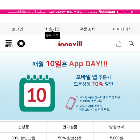
로그인
회원가입
주문조회
마이페이지
6종 쿠폰
신상품
인기상품
낱장코너
30% 할인상품
50% 할인상품
5,000원