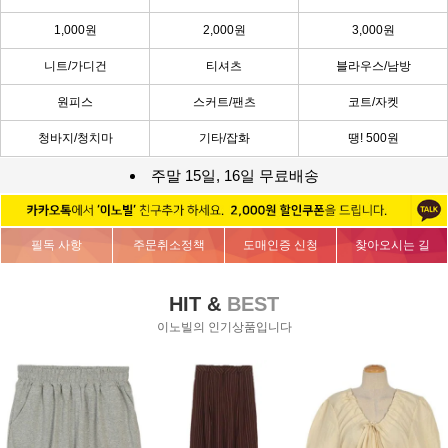
1,000원
2,000원
3,000원
니트/가디건
티셔츠
블라우스/남방
원피스
스커트/팬츠
코트/자켓
청바지/청치마
기타/잡화
땡! 500원
주말 15일, 16일 무료배송
필독 사항
주문취소정책
도매인증 신청
찾아오시는 길
HIT &
BEST
이노빌의 인기상품입니다