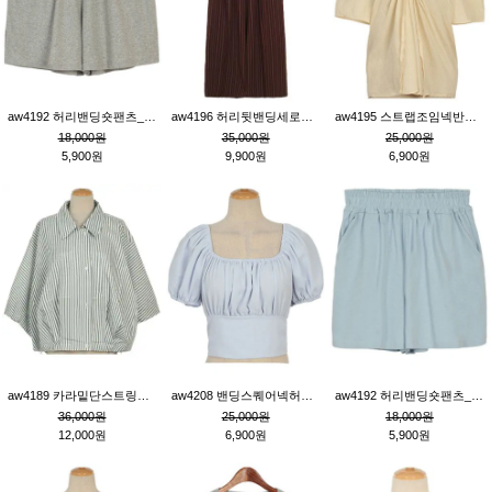
aw4192 허리밴딩숏팬츠_그레이
aw4196 허리뒷밴딩세로줄핀턱와이드팬츠_브라운
aw4195 스트랩조임넥반소매블라우스_연베이지
18,000원
35,000원
25,000원
5,900원
9,900원
6,900원
aw4189 카라밑단스트링세로줄오버핏블라우스_크림
aw4208 밴딩스퀘어넥허리뒷트임블라우스_블루
aw4192 허리밴딩숏팬츠_블루
36,000원
25,000원
18,000원
12,000원
6,900원
5,900원