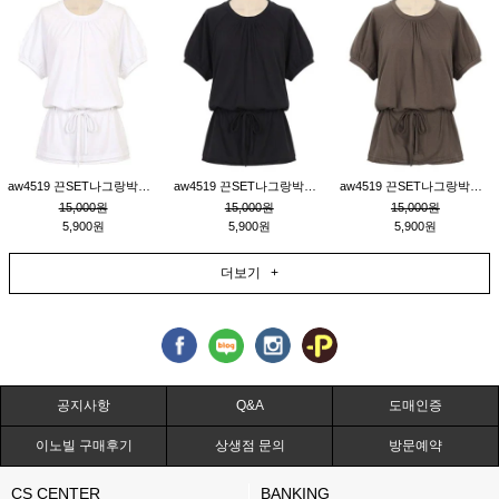
aw4519 끈SET나그랑박시티_크림
aw4519 끈SET나그랑박시티_블랙
aw4519 끈SET나그랑박시티_브라운
15,000원
15,000원
15,000원
5,900원
5,900원
5,900원
더보기 +
공지사항
Q&A
도매인증
이노빌 구매후기
상생점 문의
방문예약
CS CENTER
BANKING