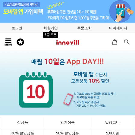
로그인
회원가입
주문조회
마이페이지
6종 쿠폰
신상품
인기상품
낱장코너
30% 할인상품
50% 할인상품
5,000원