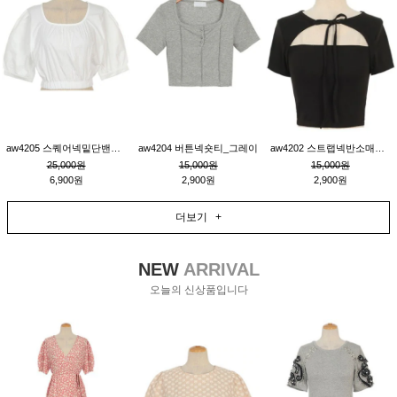
aw4205 스퀘어넥밑단밴딩숏블라우스_크림
aw4204 버튼넥숏티_그레이
aw4202 스트랩넥반소매숏티_블랙
25,000원
15,000원
15,000원
6,900원
2,900원
2,900원
더보기 +
NEW
ARRIVAL
오늘의 신상품입니다