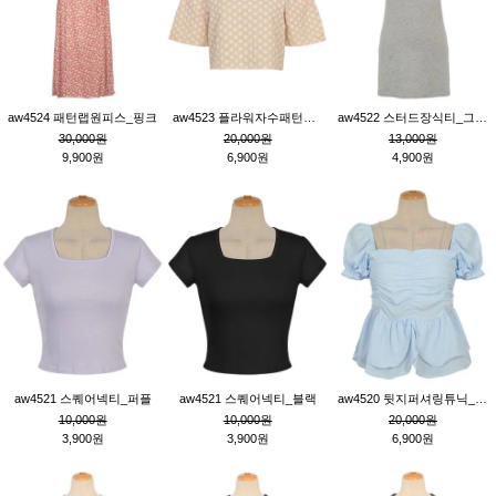
aw4524 패턴랩원피스_핑크
aw4523 플라워자수패턴튜닉_베이지
aw4522 스터드장식티_그레이
30,000원
20,000원
13,000원
9,900원
6,900원
4,900원
aw4521 스퀘어넥티_퍼플
aw4521 스퀘어넥티_블랙
aw4520 뒷지퍼셔링튜닉_블루
10,000원
10,000원
20,000원
3,900원
3,900원
6,900원