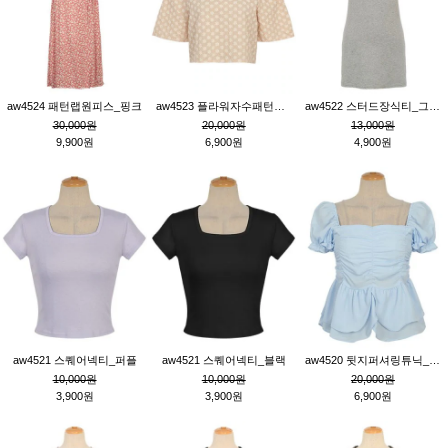
aw4524 패턴랩원피스_핑크
aw4523 플라워자수패턴튜닉_베이지
aw4522 스터드장식티_그레이
30,000원
20,000원
13,000원
9,900원
6,900원
4,900원
aw4521 스퀘어넥티_퍼플
aw4521 스퀘어넥티_블랙
aw4520 뒷지퍼셔링튜닉_블루
10,000원
10,000원
20,000원
3,900원
3,900원
6,900원