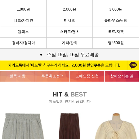
1,000원
2,000원
3,000원
니트/가디건
티셔츠
블라우스/남방
원피스
스커트/팬츠
코트/자켓
청바지/청치마
기타/잡화
땡! 500원
주말 15일, 16일 무료배송
필독 사항
주문취소정책
도매인증 신청
찾아오시는 길
HIT &
BEST
이노빌의 인기상품입니다