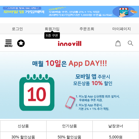
로그인
회원가입
주문조회
마이페이지
6종 쿠폰
신상품
인기상품
낱장코너
30% 할인상품
50% 할인상품
5,000원