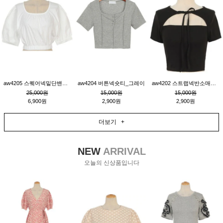
aw4205 스퀘어넥밑단밴딩숏블라우스_크림
aw4204 버튼넥숏티_그레이
aw4202 스트랩넥반소매숏티_블랙
25,000원
15,000원
15,000원
6,900원
2,900원
2,900원
더보기 +
NEW
ARRIVAL
오늘의 신상품입니다