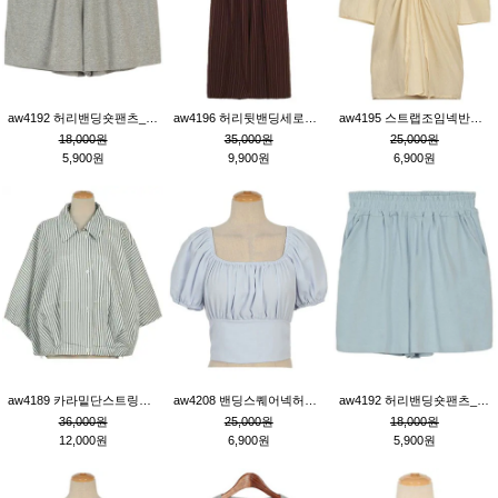
aw4192 허리밴딩숏팬츠_그레이
aw4196 허리뒷밴딩세로줄핀턱와이드팬츠_브라운
aw4195 스트랩조임넥반소매블라우스_연베이지
18,000원
35,000원
25,000원
5,900원
9,900원
6,900원
aw4189 카라밑단스트링세로줄오버핏블라우스_크림
aw4208 밴딩스퀘어넥허리뒷트임블라우스_블루
aw4192 허리밴딩숏팬츠_블루
36,000원
25,000원
18,000원
12,000원
6,900원
5,900원