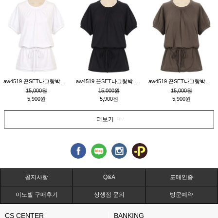
aw4519 끈SET나그랑박시티_크림
aw4519 끈SET나그랑박시티_블랙
aw4519 끈SET나그랑박시티_브라운
15,000원
15,000원
15,000원
5,900원
5,900원
5,900원
더보기 +
공지사항
Q&A
도매인증
이노빌 구매후기
상생점 문의
방문예약
CS CENTER
BANKING