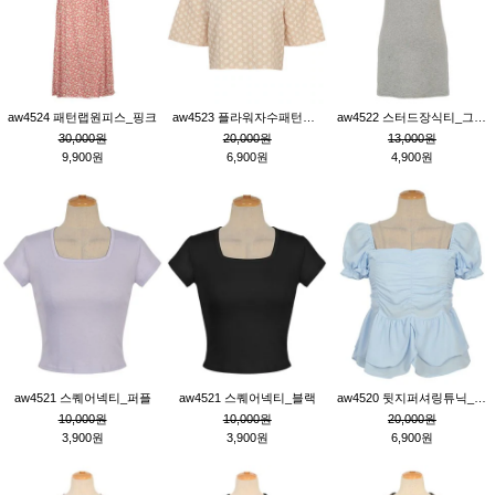
aw4524 패턴랩원피스_핑크
aw4523 플라워자수패턴튜닉_베이지
aw4522 스터드장식티_그레이
30,000원
20,000원
13,000원
9,900원
6,900원
4,900원
aw4521 스퀘어넥티_퍼플
aw4521 스퀘어넥티_블랙
aw4520 뒷지퍼셔링튜닉_블루
10,000원
10,000원
20,000원
3,900원
3,900원
6,900원