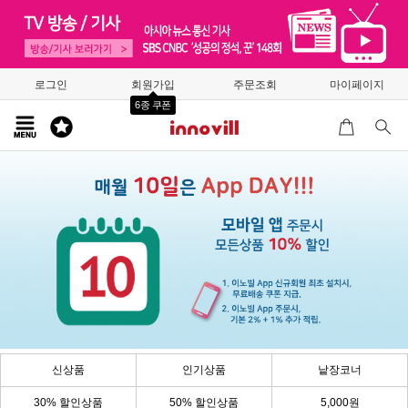
로그인
회원가입
주문조회
마이페이지
6종 쿠폰
신상품
인기상품
낱장코너
30% 할인상품
50% 할인상품
5,000원