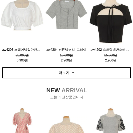
aw4205 스퀘어넥밑단밴딩숏블라우스_크림
aw4204 버튼넥숏티_그레이
aw4202 스트랩넥반소매숏티_블랙
25,000원
15,000원
15,000원
6,900원
2,900원
2,900원
더보기 +
NEW
ARRIVAL
오늘의 신상품입니다