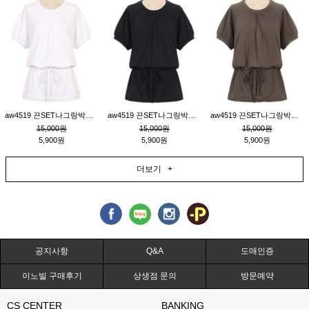
aw4519 끈SET나그랑박시티_크림
aw4519 끈SET나그랑박시티_블랙
aw4519 끈SET나그랑박시티_브라운
15,000원
15,000원
15,000원
5,900원
5,900원
5,900원
더보기 +
공지사항
Q&A
도매인증
이노빌 구매후기
상생점 문의
방문예약
CS CENTER
BANKING