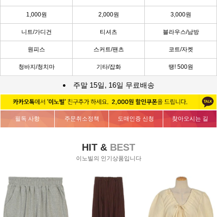
1,000원
2,000원
3,000원
니트/가디건
티셔츠
블라우스/남방
원피스
스커트/팬츠
코트/자켓
청바지/청치마
기타/잡화
땡! 500원
주말 15일, 16일 무료배송
필독 사항
주문취소정책
도매인증 신청
찾아오시는 길
HIT &
BEST
이노빌의 인기상품입니다