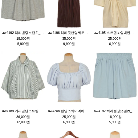
aw4192 허리밴딩숏팬츠_그레이
aw4196 허리뒷밴딩세로줄핀턱와이드팬츠_브라운
aw4195 스트랩조임넥반소매블라우스_연베이지
18,000원
35,000원
25,000원
5,900원
9,900원
6,900원
aw4189 카라밑단스트링세로줄오버핏블라우스_크림
aw4208 밴딩스퀘어넥허리뒷트임블라우스_블루
aw4192 허리밴딩숏팬츠_블루
36,000원
25,000원
18,000원
12,000원
6,900원
5,900원