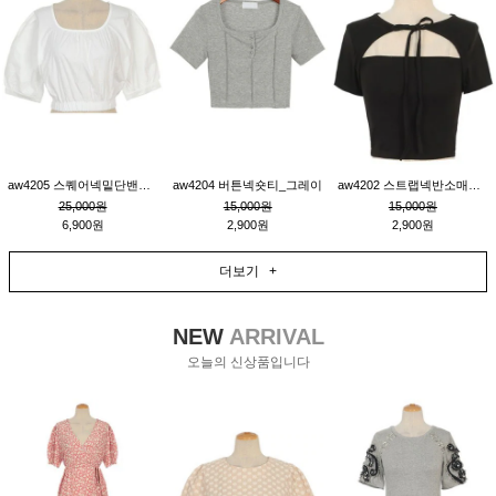
aw4205 스퀘어넥밑단밴딩숏블라우스_크림
aw4204 버튼넥숏티_그레이
aw4202 스트랩넥반소매숏티_블랙
25,000원
15,000원
15,000원
6,900원
2,900원
2,900원
더보기 +
NEW
ARRIVAL
오늘의 신상품입니다