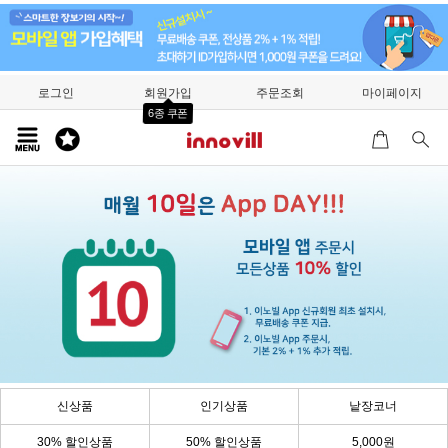
로그인
회원가입
주문조회
마이페이지
6종 쿠폰
신상품
인기상품
낱장코너
30% 할인상품
50% 할인상품
5,000원