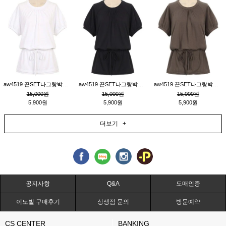
aw4519 끈SET나그랑박시티_크림
aw4519 끈SET나그랑박시티_블랙
aw4519 끈SET나그랑박시티_브라운
15,000원
15,000원
15,000원
5,900원
5,900원
5,900원
더보기 +
공지사항
Q&A
도매인증
이노빌 구매후기
상생점 문의
방문예약
CS CENTER
BANKING