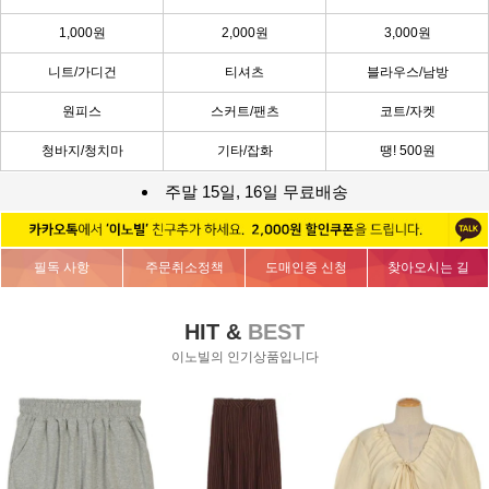
1,000원
2,000원
3,000원
니트/가디건
티셔츠
블라우스/남방
원피스
스커트/팬츠
코트/자켓
청바지/청치마
기타/잡화
땡! 500원
주말 15일, 16일 무료배송
필독 사항
주문취소정책
도매인증 신청
찾아오시는 길
HIT &
BEST
이노빌의 인기상품입니다