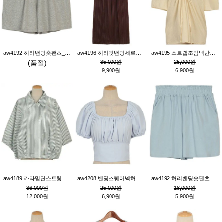
aw4192 허리밴딩숏팬츠_그레이
aw4196 허리뒷밴딩세로줄핀턱와이드팬츠_브라운
aw4195 스트랩조임넥반소매블라우스_연베이지
(품절)
35,000원
25,000원
9,900원
6,900원
aw4189 카라밑단스트링세로줄오버핏블라우스_크림
aw4208 밴딩스퀘어넥허리뒷트임블라우스_블루
aw4192 허리밴딩숏팬츠_블루
36,000원
25,000원
18,000원
12,000원
6,900원
5,900원