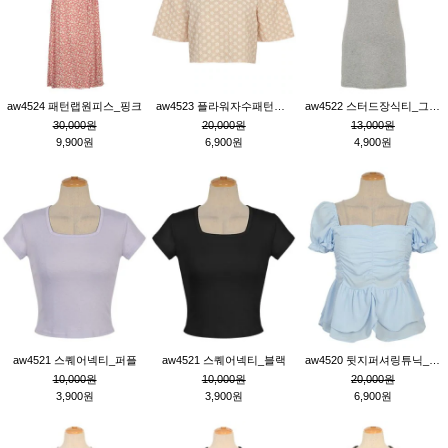
aw4524 패턴랩원피스_핑크
aw4523 플라워자수패턴튜닉_베이지
aw4522 스터드장식티_그레이
30,000원
20,000원
13,000원
9,900원
6,900원
4,900원
aw4521 스퀘어넥티_퍼플
aw4521 스퀘어넥티_블랙
aw4520 뒷지퍼셔링튜닉_블루
10,000원
10,000원
20,000원
3,900원
3,900원
6,900원