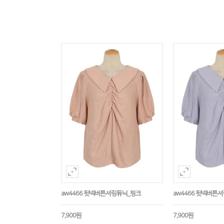
aw4466 뒷넥버튼셔링튜닉_핑크
aw4466 뒷넥버튼
7,900원
7,900원