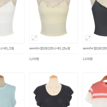
트나시티_크림
aw4454 접단포인트나시티_연노랑
aw4454 접단포인
2,200원
2,200원