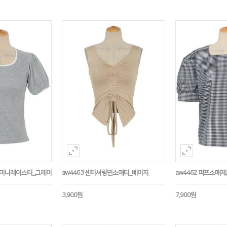
트미니레이스티_그레이
aw4463 센터셔링민소매티_베이지
aw4462 퍼프소매
3,900원
7,900원