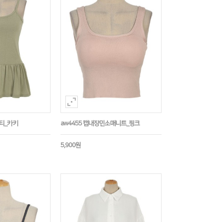
시티_카키
aw4455 캡내장민소매니트_핑크
5,900원