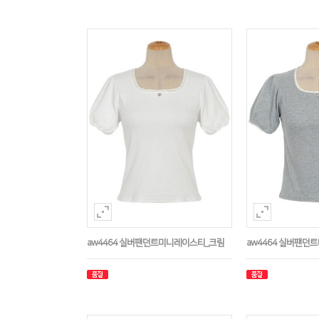
aw4464 실버팬던트미니레이스티_크림
aw4464 실버팬던