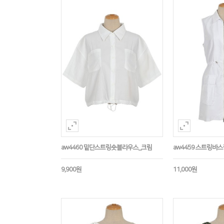
aw4460 밑단스트링숏블라우스_크림
aw4459 스트링바
9,900원
11,000원