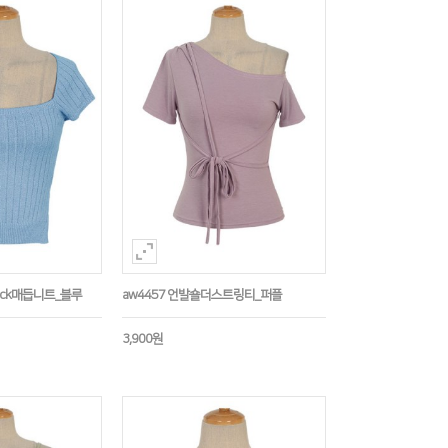
ack매듭니트_블루
aw4457 언발숄더스트링티_퍼플
3,900원