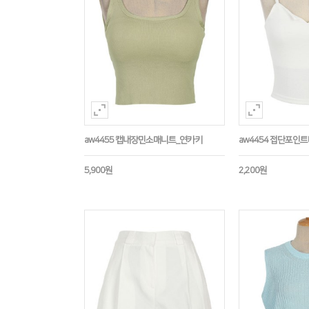
aw4455 캡내장민소매니트_연카키
aw4454 접단포인
5,900원
2,200원