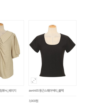
셔링튜닉_베이지
aw4465 둥근스퀘어넥티_블랙
3,900원