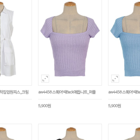
스락집업원피스_크림
aw4458 스퀘어넥Back매듭니트_퍼플
aw4458 스퀘어넥B
5,900원
5,900원