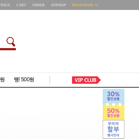
YPAGE
CART
ORDER
SITEMAP
BOOKMARK
0원
땡! 500원