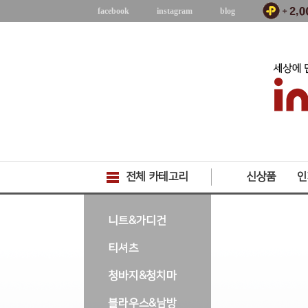
facebook
instagram
blog
전체 카테고리
신상품
인
-->
니트&가디건
티셔츠
청바지&청치마
블라우스&남방