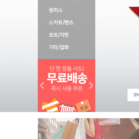
원피스
스커트/팬츠
코트/자켓
기타/잡화
모바