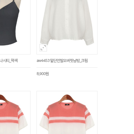
트나시티_먹색
aw4453 밑단언발오버핏남방_크림
8,900원