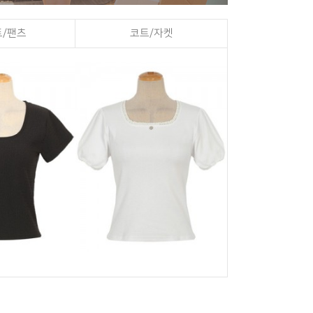
/팬츠
코트/자켓