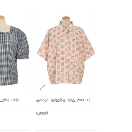
체크튜닉_네이비
aw4461 패턴요루블라우스_연베이지
8,900원