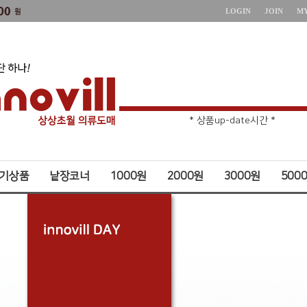
LOGIN
JOIN
M
* 상품up-date시간 *
* 주문취소 제한 *
기상품
낱장코너
1000원
2000원
3000원
500