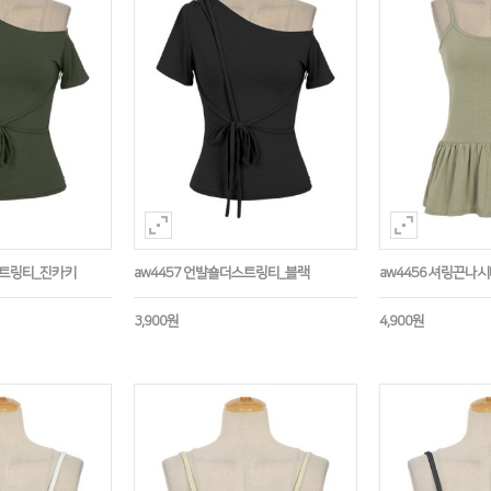
스트링티_진카키
aw4457 언발숄더스트링티_블랙
aw4456 셔링끈나
3,900원
4,900원