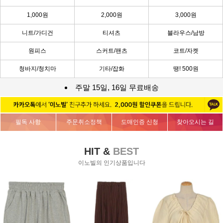
1,000원
2,000원
3,000원
니트/가디건
티셔츠
블라우스/남방
원피스
스커트/팬츠
코트/자켓
청바지/청치마
기타/잡화
땡! 500원
주말 15일, 16일 무료배송
필독 사항
주문취소정책
도매인증 신청
찾아오시는 길
HIT &
BEST
이노빌의 인기상품입니다