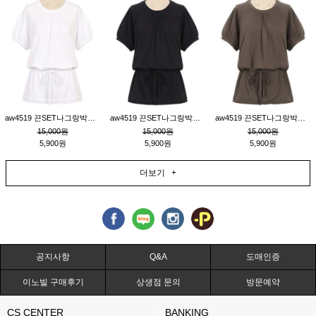
aw4519 끈SET나그랑박시티_크림
aw4519 끈SET나그랑박시티_블랙
aw4519 끈SET나그랑박시티_브라운
15,000원
15,000원
15,000원
5,900원
5,900원
5,900원
더보기 +
공지사항
Q&A
도매인증
이노빌 구매후기
상생점 문의
방문예약
CS CENTER
BANKING