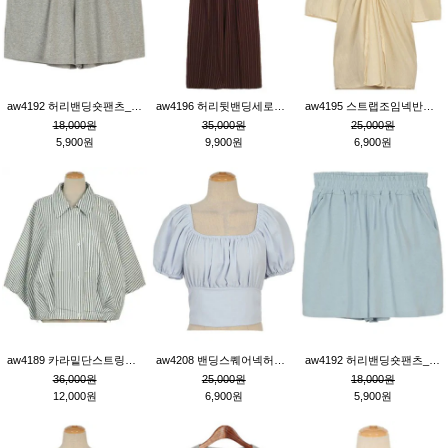
aw4192 허리밴딩숏팬츠_그레이
aw4196 허리뒷밴딩세로줄핀턱와이드팬츠_브라운
aw4195 스트랩조임넥반소매블라우스_연베이지
18,000원
35,000원
25,000원
5,900원
9,900원
6,900원
aw4189 카라밑단스트링세로줄오버핏블라우스_크림
aw4208 밴딩스퀘어넥허리뒷트임블라우스_블루
aw4192 허리밴딩숏팬츠_블루
36,000원
25,000원
18,000원
12,000원
6,900원
5,900원