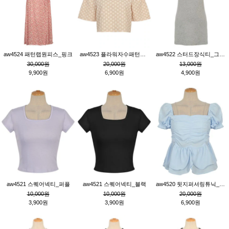
aw4524 패턴랩원피스_핑크
aw4523 플라워자수패턴튜닉_베이지
aw4522 스터드장식티_그레이
30,000원
20,000원
13,000원
9,900원
6,900원
4,900원
aw4521 스퀘어넥티_퍼플
aw4521 스퀘어넥티_블랙
aw4520 뒷지퍼셔링튜닉_블루
10,000원
10,000원
20,000원
3,900원
3,900원
6,900원