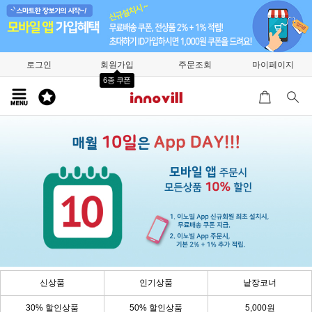
로그인
회원가입
주문조회
마이페이지
6종 쿠폰
신상품
인기상품
낱장코너
30% 할인상품
50% 할인상품
5,000원