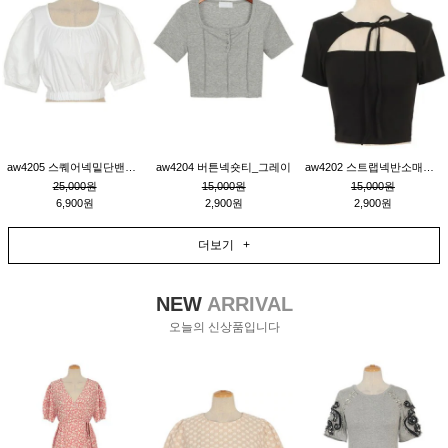
aw4205 스퀘어넥밑단밴딩숏블라우스_크림
aw4204 버튼넥숏티_그레이
aw4202 스트랩넥반소매숏티_블랙
25,000원
15,000원
15,000원
6,900원
2,900원
2,900원
더보기 +
NEW
ARRIVAL
오늘의 신상품입니다