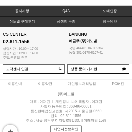
공지사항
Q&A
도매인증
이노빌 구매후기
상생점 문의
방문예약
CS CENTER
BANKING
예금주 (주)이노빌
02-811-1556
국민 464401-04-065367
상담시간 : 10:00 ~ 17:00
농협 301-0170-8107-41
점심시간 : 13:00 ~ 14:00
주말/공휴일 휴무
고객센터 연결
상품 문의 게시판
이용안내
이용약관
개인정보처리방침
PC버전
(주)이노빌
대표 : 이재원 ㅣ 개인정보 보호 책임자 : 이재원
사업자 등록번호 : 368-86-00031
통신판매업신고번호 : 제2015-서울금천-0660
전화 : 02-811-1556
주소 : 서울 금천구 디지털로9길33, IT미래타워 15층
사업자정보확인