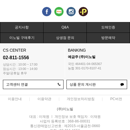
공지사항
Q&A
도매인증
이노빌 구매후기
상생점 문의
방문예약
CS CENTER
BANKING
예금주 (주)이노빌
02-811-1556
국민 464401-04-065367
상담시간 : 10:00 ~ 17:00
농협 301-0170-8107-41
점심시간 : 13:00 ~ 14:00
주말/공휴일 휴무
고객센터 연결
상품 문의 게시판
이용안내
이용약관
개인정보처리방침
PC버전
(주)이노빌
대표 : 이재원 ㅣ 개인정보 보호 책임자 : 이재원
사업자 등록번호 : 368-86-00031
통신판매업신고번호 : 제2015-서울금천-0660