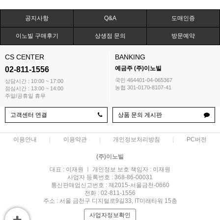
공지사항
Q&A
도매인증
이노빌 구매후기
상생점 문의
방문예약
CS CENTER
BANKING
예금주 (주)이노빌
02-811-1556
국민 464401-04-065367
상담시간 : 10:00 ~ 17:00
농협 301-0170-8107-41
점심시간 : 13:00 ~ 14:00
주말/공휴일 휴무
고객센터 연결
상품 문의 게시판
이용안내
이용약관
개인정보처리방침
PC버전
(주)이노빌
대표 : 이재원 ㅣ 개인정보 보호 책임자 : 이재원
사업자 등록번호 : 368-86-00031
통신판매업신고번호 : 제2015-서울금천-0660
전화 : 02-811-1556
주소 : 서울 금천구 디지털로9길33, IT미래타워 15층
사업자정보확인