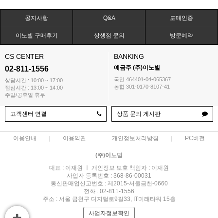
공지사항
Q&A
도매인증
이노빌 구매후기
상생점 문의
방문예약
CS CENTER
BANKING
예금주 (주)이노빌
02-811-1556
국민 464401-04-065367
상담시간 : 10:00 ~ 17:00
농협 301-0170-8107-41
점심시간 : 13:00 ~ 14:00
주말/공휴일 휴무
고객센터 연결
상품 문의 게시판
이용안내
이용약관
개인정보처리방침
PC버전
(주)이노빌
대표 : 이재원 ㅣ 개인정보 보호 책임자 : 이재원
사업자 등록번호 : 368-86-00031
통신판매업신고번호 : 제2015-서울금천-0660
전화 : 02-811-1556
주소 : 서울 금천구 디지털로9길33, IT미래타워 15층
사업자정보확인