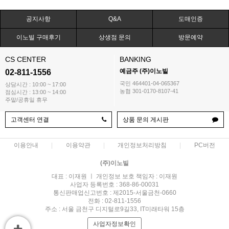
공지사항
Q&A
도매인증
이노빌 구매후기
상생점 문의
방문예약
CS CENTER
BANKING
예금주 (주)이노빌
02-811-1556
국민 464401-04-065367
상담시간 : 10:00 ~ 17:00
농협 301-0170-8107-41
점심시간 : 13:00 ~ 14:00
주말/공휴일 휴무
고객센터 연결
상품 문의 게시판
이용안내
이용약관
개인정보처리방침
PC버전
(주)이노빌
대표 : 이재원 ㅣ 개인정보 보호 책임자 : 이재원
사업자 등록번호 : 368-86-00031
통신판매업신고번호 : 제2015-서울금천-0660
전화 : 02-811-1556
주소 : 서울 금천구 디지털로9길33, IT미래타워 15층
사업자정보확인