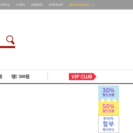
YPAGE
CART
ORDER
SITEMAP
BOOKMARK
원
땡! 500원