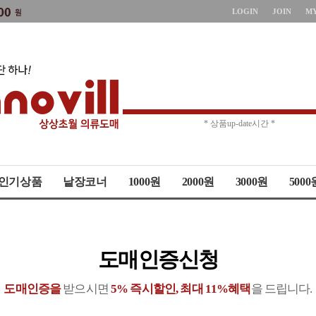
LOGIN
JOIN
M
* 상품up-date시간 *
* 주문취소 제한 *
인기상품
낱장코너
1000원
2000원
3000원
5000
도매인증신청
도매인증을
받으시면
5% 즉시할인, 최대 11%혜택
을 드립니다.